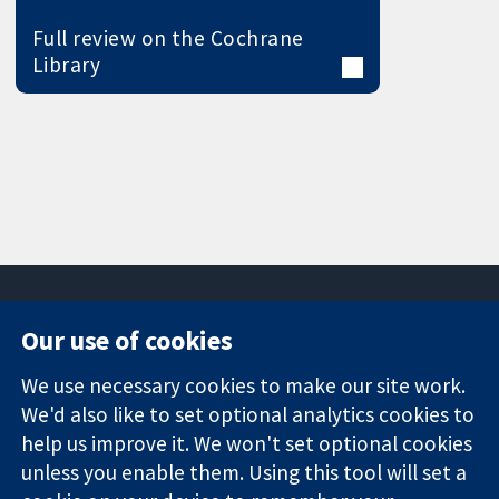
Full review on the Cochrane
Library
Our use of cookies
11-13 Cavendish
Contact us
We use necessary cookies to make our site work.
Square
News
Trusted
We'd also like to set optional analytics cookies to
London
Press office
evidence.
W1G 0AN
About us
help us improve it. We won't set optional cookies
Informed
Inggris
Jobs
unless you enable them. Using this tool will set a
decisions.
Cochrane