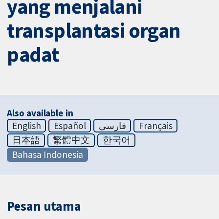
yang menjalani
transplantasi organ
padat
Also available in
English
Español
فارسی
Français
日本語
繁體中文
한국어
Bahasa Indonesia
Pesan utama