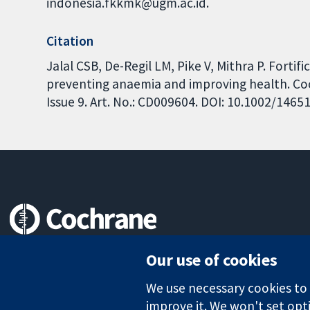
indonesia.fkkmk@ugm.ac.id.
Citation
Jalal CSB, De-Regil LM, Pike V, Mithra P. Forti
preventing anaemia and improving health. Co
Issue 9. Art. No.: CD009604. DOI: 10.1002/146
Trusted evidence.
Our use of cookies
Informed decisions.
Better health.
We use necessary cookies to m
improve it. We won't set opti