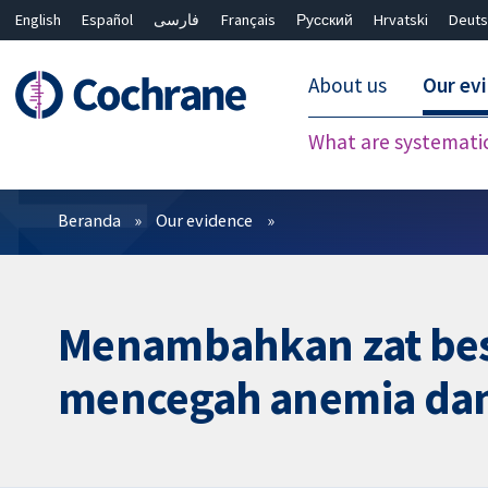
English
Español
فارسی
Français
Русский
Hrvatski
Deuts
About us
Our ev
What are systemati
Filter
Beranda
Our evidence
Menambahkan zat bes
mencegah anemia da