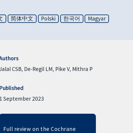
文
简体中文
Polski
한국어
Magyar
Authors
Jalal CSB
De-Regil LM
Pike V
Mithra P
Published
1 September 2023
Full review on the Cochrane