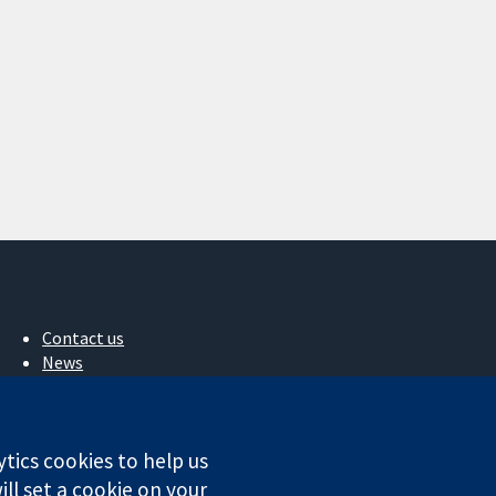
Contact us
News
Press office
About us
Jobs
ytics cookies to help us
Cochrane Library
ll set a cookie on your