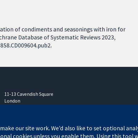
fication of condiments and seasonings with iron for
chrane Database of Systematic Reviews 2023,
51858.CD009604.pub2.
11-13 Cavendish Square
London
W1G 0AN
Inggris
ake our site work. We'd also like to set optional anal
onal cookies unless you enable them. Using this tool wi