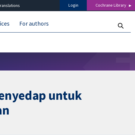
Login
Cochrane Library
ranslations
ices
For authors
penyedap untuk
an