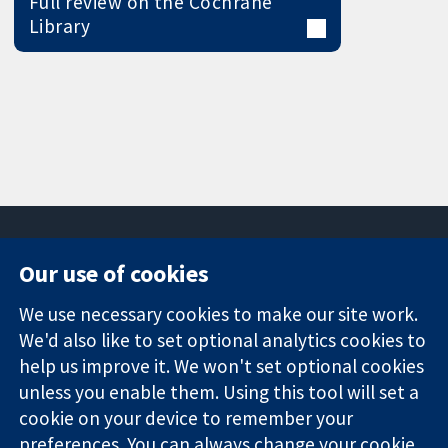
Full review on the Cochrane
Library
Our use of cookies
11-13 Cavendish
Contact us
We use necessary cookies to make our site work.
Square
News
Trusted
London
Press office
We'd also like to set optional analytics cookies to
evidence.
W1G 0AN
About us
help us improve it. We won't set optional cookies
Informed
Inggris
Jobs
unless you enable them. Using this tool will set a
decisions.
Cochrane
cookie on your device to remember your
Better health.
Library
preferences. You can always change your cookie