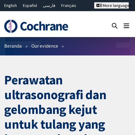
English
Español
فارسی
Français
More languages
Русский
Hrvatski
Deutsch
Bahasa Malaysia
ไทย
繁體中文
简体中文
Close search ✖
Filter
Beranda
Our evidence
Perawatan
ultrasonografi dan
gelombang kejut
untuk tulang yang