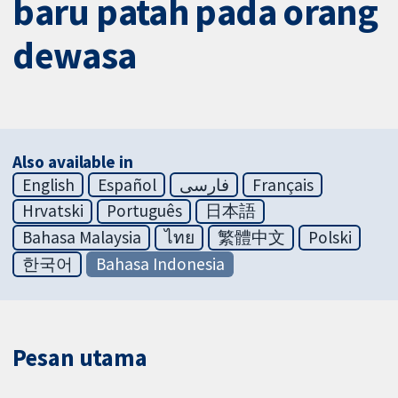
baru patah pada orang
dewasa
Also available in
English
Español
فارسی
Français
Hrvatski
Português
日本語
Bahasa Malaysia
ไทย
繁體中文
Polski
한국어
Bahasa Indonesia
Pesan utama