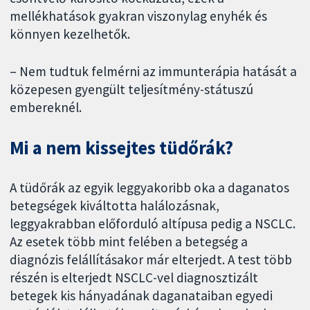
mellékhatások gyakran viszonylag enyhék és
könnyen kezelhetők.
– Nem tudtuk felmérni az immunterápia hatását a
közepesen gyengült teljesítmény-státuszú
embereknél.
Mi a nem kissejtes tüdőrák?
A tüdőrák az egyik leggyakoribb oka a daganatos
betegségek kiváltotta halálozásnak,
leggyakrabban előforduló altípusa pedig a NSCLC.
Az esetek több mint felében a betegség a
diagnózis felállításakor már elterjedt. A test több
részén is elterjedt NSCLC-vel diagnosztizált
betegek kis hányadának daganataiban egyedi