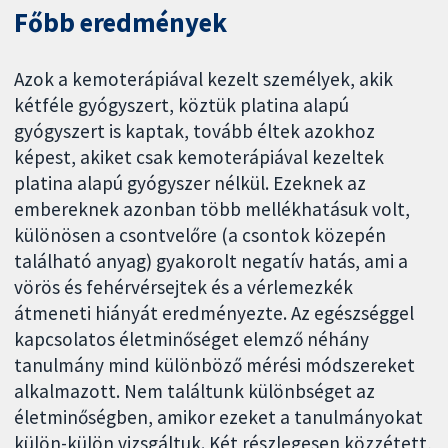
Főbb eredmények
Azok a kemoterápiával kezelt személyek, akik
kétféle gyógyszert, köztük platina alapú
gyógyszert is kaptak, tovább éltek azokhoz
képest, akiket csak kemoterápiával kezeltek
platina alapú gyógyszer nélkül. Ezeknek az
embereknek azonban több mellékhatásuk volt,
különösen a csontvelőre (a csontok közepén
található anyag) gyakorolt negatív hatás, ami a
vörös és fehérvérsejtek és a vérlemezkék
átmeneti hiányát eredményezte. Az egészséggel
kapcsolatos életminőséget elemző néhány
tanulmány mind különböző mérési módszereket
alkalmazott. Nem találtunk különbséget az
életminőségben, amikor ezeket a tanulmányokat
külön-külön vizsgáltuk. Két részlegesen közzétett,