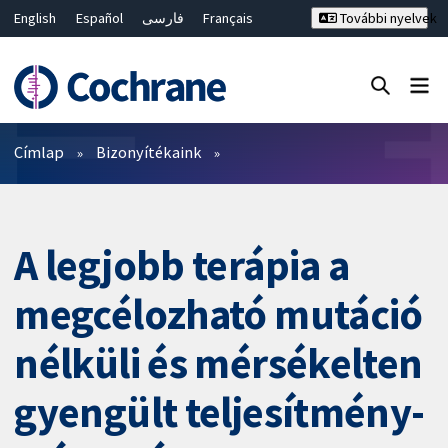
English
Español
فارسی
Français
További nyelvek
Русский
Hrvatski
Deutsch
Bahasa Malaysia
ไทย
繁體中文
简体中文
Keresés bezárása ✖
Szűrők
Címlap
Bizonyítékaink
A legjobb terápia a
megcélozható mutáció
nélküli és mérsékelten
gyengült teljesítmény-