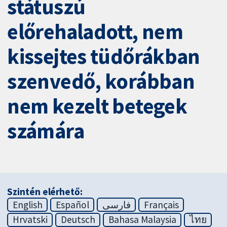
státuszú
előrehaladott, nem
kissejtes tüdőrákban
szenvedő, korábban
nem kezelt betegek
számára
Szintén elérhető:
English
Español
فارسی
Français
Hrvatski
Deutsch
Bahasa Malaysia
ไทย