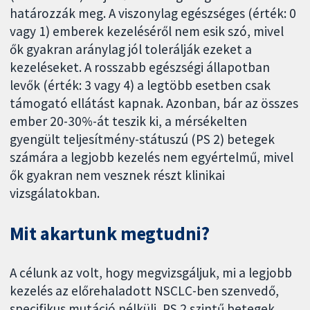
határozzák meg. A viszonylag egészséges (érték: 0
vagy 1) emberek kezeléséről nem esik szó, mivel
ők gyakran aránylag jól tolerálják ezeket a
kezeléseket. A rosszabb egészségi állapotban
levők (érték: 3 vagy 4) a legtöbb esetben csak
támogató ellátást kapnak. Azonban, bár az összes
ember 20-30%-át teszik ki, a mérsékelten
gyengült teljesítmény-státuszú (PS 2) betegek
számára a legjobb kezelés nem egyértelmű, mivel
ők gyakran nem vesznek részt klinikai
vizsgálatokban.
Mit akartunk megtudni?
A célunk az volt, hogy megvizsgáljuk, mi a legjobb
kezelés az előrehaladott NSCLC-ben szenvedő,
specifikus mutáció nélküli, PS 2 szintű betegek