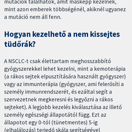
mutációk találhatók, amit másképp kezelnek,
mint azon emberek többségénél, akiknél ugyanez
a mutáció nem áll fenn.
Hogyan kezelhető a nem kissejtes
tüdőrák?
A NSCLC-t csak élettartam meghosszabbító
gyógyszerekkel lehet kezelni, mint a kemoterápia
(a rákos sejtek elpusztítására használt gyógyszer)
vagy az immunterápia (gyógyszer, ami felerősíti a
személy immunrendszerét, és ezáltal segít a
szervezetnek megkeresni és legyőzni a rákos
sejteket). A legjobb kezelés kiválasztása az illető
személy egészségi állapotától függ. Ezt az
állapotot egy 0-tól (tünetmentes) 5-ig
(elhalálozás) terjedő skála segítségével