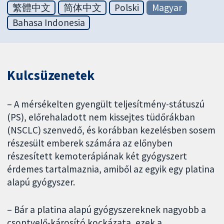
繁體中文
简体中文
Polski
Magyar
Bahasa Indonesia
Kulcsüzenetek
– A mérsékelten gyengült teljesítmény-státuszú
(PS), előrehaladott nem kissejtes tüdőrákban
(NSCLC) szenvedő, és korábban kezelésben sosem
részesült emberek számára az előnyben
részesített kemoterápiának két gyógyszert
érdemes tartalmaznia, amiből az egyik egy platina
alapú gyógyszer.
– Bár a platina alapú gyógyszereknek nagyobb a
csontvelő-károsító kockázata, ezek a