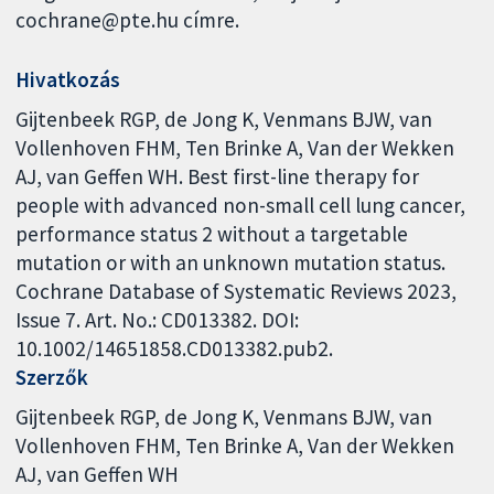
cochrane@pte.hu címre.
Hivatkozás
Gijtenbeek RGP, de Jong K, Venmans BJW, van
Vollenhoven FHM, Ten Brinke A, Van der Wekken
AJ, van Geffen WH. Best first-line therapy for
people with advanced non-small cell lung cancer,
performance status 2 without a targetable
mutation or with an unknown mutation status.
Cochrane Database of Systematic Reviews 2023,
Issue 7. Art. No.: CD013382. DOI:
10.1002/14651858.CD013382.pub2.
Szerzők
Gijtenbeek RGP
de Jong K
Venmans BJW
van
Vollenhoven FHM
Ten Brinke A
Van der Wekken
AJ
van Geffen WH