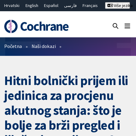
Hrvatski
English
Español
فارسی
Français
Više jezika
Русский
Deutsch
Bahasa Malaysia
ไทย
繁體中文
简体中文
Close search ✖
Prečistači
Početna
Naši dokazi
Hitni bolnički prijem ili
jedinica za procjenu
akutnog stanja: što je
bolje za brži pregled i