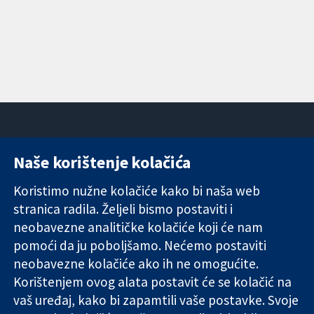
Naše korištenje kolačića
11-13 Cavendish
Kontaktirajte
Square
nas
Koristimo nužne kolačiće kako bi naša web
Pouzdani dokazi.
London
Novosti
stranica radila. Željeli bismo postaviti i
Utemeljeni
W1G 0AN
Ured za
dokazi.
Ujedinjeno
medije
neobavezne analitičke kolačiće koji će nam
Bolje zdravlje.
Kraljevstvo
O nama
pomoći da ju poboljšamo. Nećemo postaviti
Poslovi
neobavezne kolačiće ako ih ne omogućite.
Cochrane
Korištenjem ovog alata postavit će se kolačić na
Library
vaš uređaj, kako bi zapamtili vaše postavke. Svoje