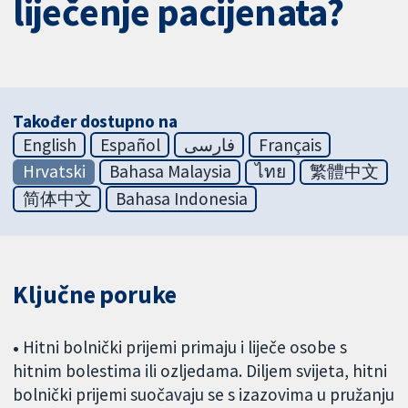
liječenje pacijenata?
Također dostupno na
English
Español
فارسی
Français
Hrvatski
Bahasa Malaysia
ไทย
繁體中文
简体中文
Bahasa Indonesia
Ključne poruke
•
Hitni bolnički prijemi primaju i liječe osobe s
hitnim bolestima ili ozljedama. Diljem svijeta, hitni
bolnički prijemi suočavaju se s izazovima u pružanju