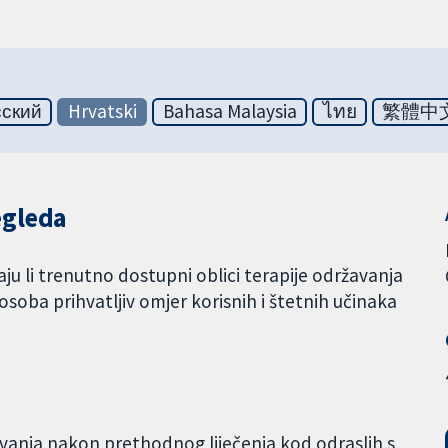
сский
Hrvatski
Bahasa Malaysia
ไทย
繁體中
egleda
aju li trenutno dostupni oblici terapije održavanja
osoba prihvatljiv omjer korisnih i štetnih učinaka
vanja nakon prethodnog liječenja kod odraslih s