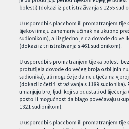
je da produljuju period tijekom kojeg je bolest
bolesti) (dokazi iz pet istraživanja s 1255 sudio
U usporedbi s placebom ili promatranjem tijek
lijekovi imaju zanemariv učinak na ukupno preživ
sudionikom), ali izgledno je da dovode do veli
(dokazi iz tri istraživanja s 461 sudionikom).
U usporedbi s promatranjem tijeka bolesti bez
protutijela dovode do većeg broja ozbiljnih nus
sudionika), ali moguće je da ne utječu na vje
(dokazi iz četiri istraživanja s 1189 sudionika
umanjuju broj ljudi koji su odustali od liječenja
postoji i mogućnost da blago povećavaju ukupan
1321 sudionikom).
U usporedbi s placebom ili promatranjem tijek