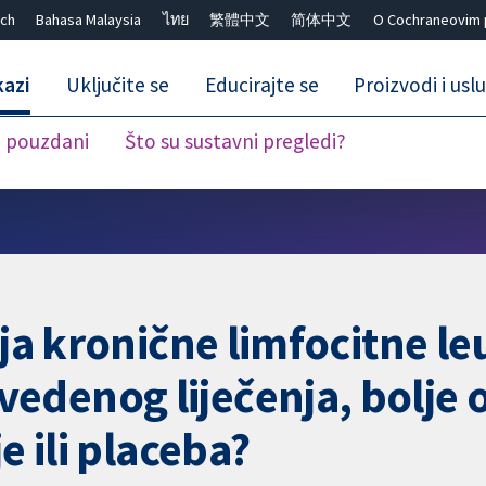
ch
Bahasa Malaysia
ไทย
繁體中文
简体中文
O Cochraneovim 
kazi
Uključite se
Educirajte se
Proizvodi i usl
i pouzdani
Što su sustavni pregledi?
Close search ✖
nja kronične limfocitne l
denog liječenja, bolje o
e ili placeba?