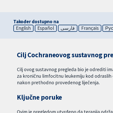
Također dostupno na
English
Español
فارسی
Français
Ру
Cilj Cochraneovog sustavnog pr
Cilj ovog sustavnog pregleda bio je odrediti im
za kroničnu limfocitnu leukemiju kod odraslih 
nakon prethodno provedenog liječenja.
Ključne poruke
Ovim je pregledom utvrđeno da terapija održa