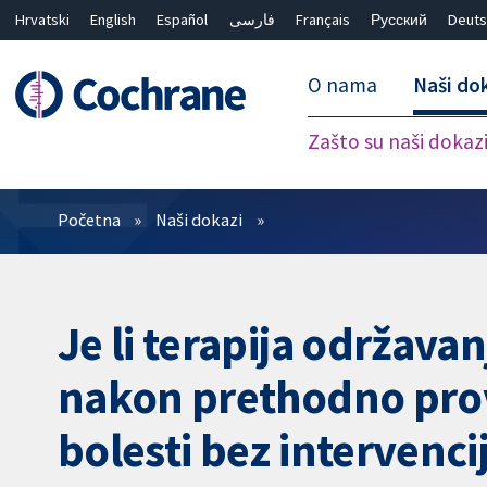
Hrvatski
English
Español
فارسی
Français
Русский
Deuts
O nama
Naši do
Zašto su naši dokaz
Prečistači
Početna
Naši dokazi
Je li terapija održava
nakon prethodno prove
bolesti bez intervencij