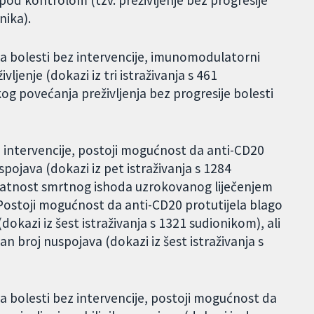
 pod kontrolom (tzv. preživljenje bez progresije
nika).
a bolesti bez intervencije, imunomodulatorni
ljenje (dokazi iz tri istraživanja s 461
kog povećanja preživljenja bez progresije bolesti
 intervencije, postoji mogućnost da anti-CD20
pojava (dokazi iz pet istraživanja s 1284
rojatnost smrtnog ishoda uzrokovanog liječenjem
). Postoji mogućnost da anti-CD20 protutijela blago
 (dokazi iz šest istraživanja s 1321 sudionikom), ali
 broj nuspojava (dokazi iz šest istraživanja s
a bolesti bez intervencije, postoji mogućnost da