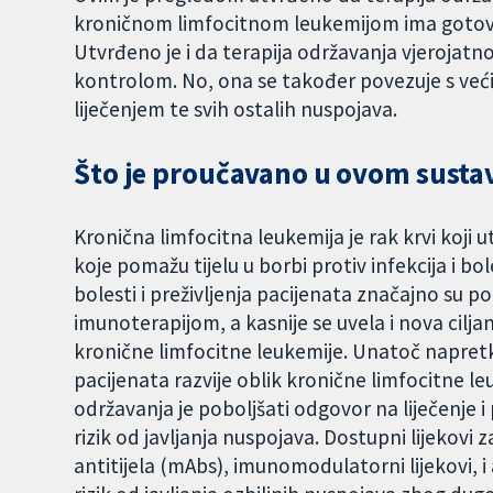
kroničnom limfocitnom leukemijom ima gotovo
Utvrđeno je i da terapija održavanja vjerojatn
kontrolom. No, ona se također povezuje s već
liječenjem te svih ostalih nuspojava.
Što je proučavano u ovom sust
Kronična limfocitna leukemija je rak krvi koji u
koje pomažu tijelu u borbi protiv infekcija i b
bolesti i preživljenja pacijenata značajno su p
imunoterapijom, a kasnije se uvela i nova ciljan
kronične limfocitne leukemije. Unatoč napretku
pacijenata razvije oblik kronične limfocitne leu
održavanja je poboljšati odgovor na liječenje i 
rizik od javljanja nuspojava. Dostupni lijekov
antitijela (mAbs), imunomodulatorni lijekovi, i