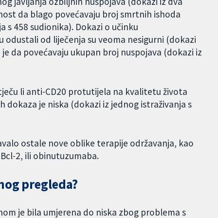
 javljanja ozbiljnih nuspojava (dokazi iz dva
ućnost da blago povećavaju broj smrtnih ishoda
ja s 458 sudionika). Dokazi o učinku
u odustali od liječenja su veoma nesigurni (dokazi
dno je da povećavaju ukupan broj nuspojava (dokazi iz
ječu li anti-CD20 protutijela na kvalitetu života
 dokaza je niska (dokazi iz jednog istraživanja s
avalo ostale nove oblike terapije održavanja, kao
i Bcl-2, ili obinutuzumaba.
vnog pregleda?
om je bila umjerena do niska zbog problema s