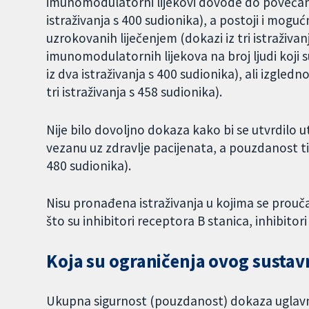
imunomodulatorni lijekovi dovode do povećanog
istraživanja s 400 sudionika), a postoji i mog
uzrokovanih liječenjem (dokazi iz tri istraživan
imunomodulatornih lijekova na broj ljudi koji s
iz dva istraživanja s 400 sudionika), ali izgle
tri istraživanja s 458 sudionika).
Nije bilo dovoljno dokaza kako bi se utvrdilo ut
vezanu uz zdravlje pacijenata, a pouzdanost tih
480 sudionika).
Nisu pronađena istraživanja u kojima se prouč
što su inhibitori receptora B stanica, inhibitor
Koja su ograničenja ovog susta
Ukupna sigurnost (pouzdanost) dokaza uglavn