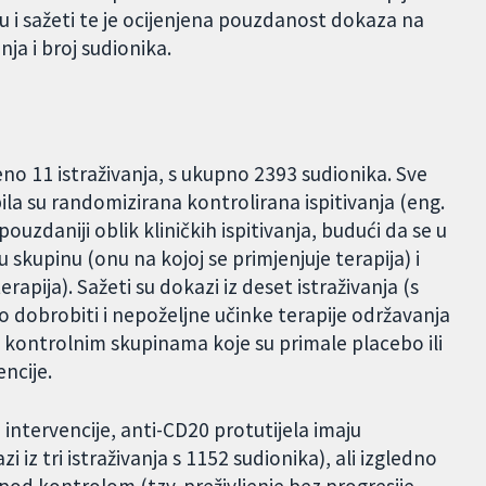
su i sažeti te je ocijenjena pouzdanost dokaza na
ja i broj sudionika.
eno 11 istraživanja, s ukupno 2393 sudionika. Sve
bila su randomizirana kontrolirana ispitivanja (eng.
ouzdaniji oblik kliničkih ispitivanja, budući da se u
 skupinu (onu na kojoj se primjenjuje terapija) i
rapija). Sažeti su dokazi iz deset istraživanja (s
o dobrobiti i nepoželjne učinke terapije održavanja
s kontrolnim skupinama koje su primale placebo ili
encije.
intervencije, anti-CD20 protutijela imaju
iz tri istraživanja s 1152 sudionika), ali izgledno