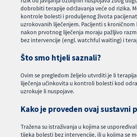
rizik od javljanja ozbiljnih nuspojava zbog dug
dobrobiti terapije održavanja veće od rizika. M
kontrole bolesti i produljenog života pacijena
uzrokovanih liječenjem. Pacijenti s kroničnom
nakon prvotnog liječenja moraju pažljivo razmot
bez intervencije (engl. watchful waiting) i tera
Što smo htjeli saznali?
Ovim se pregledom željelo utvrditi je li tera
liječenja učinkovita u kontroli bolesti kod od
uzrokuje li nuspojave.
Kako je proveden ovaj sustavni 
Tražena su istraživanja u kojima se uspoređiva
tijeka bolesti bez intervencije, ili u kojima se