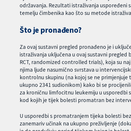
održavanja. Rezultati istraživanja uspoređeni 
temelju čimbenika kao što su metode istraživan
Što je pronađeno?
Za ovaj sustavni pregled pronađeno je i uključ
istraživanja uključena u ovaj sustavni pregled 
RCT, randomized controlled trials), koja su najp
njima ljude nasumično svrstava u intervencijsku
kontrolnu skupinu (na kojoj se ne primjenjuje te
ukupno 2341 sudionikom) kako bi se procijenil
za kroničnu limfocitnu leukemiju u usporedbi 
kod kojih je tijek bolesti promatran bez interv
U usporedbi s promatranjem tijeka bolesti bez 
zanemariv učinak na ukupno preživljenje (dokazi 