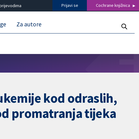
Prijavi se
Cochrane knjižnica
prijevodima
uge
Za autore
eukemije kod odraslih,
d promatranja tijeka