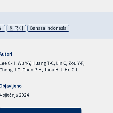
文
한국어
Bahasa Indonesia
Autori
Lee C-H
Wu Y-Y
Huang T-C
Lin C
Zou Y-F
Cheng J-C
Chen P-H
Jhou H-J
Ho C-L
Objavljeno
4 siječnja 2024