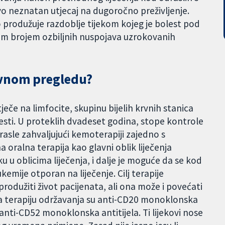
 neznatan utjecaj na dugoročno preživljenje.
o produžuje razdoblje tijekom kojeg je bolest pod
im brojem ozbiljnih nuspojava uzrokovanih
avnom pregledu?
tječe na limfocite, skupinu bijelih krvnih stanica
olesti. U proteklih dvadeset godina, stope kontrole
orasle zahvaljujući kemoterapiji zajedno s
a oralna terapija kao glavni oblik liječenja
 u oblicima liječenja, i dalje je moguće da se kod
kemije otporan na liječenje. Cilj terapije
produžiti život pacijenata, ali ona može i povećati
i za terapiju održavanja su anti-CD20 monoklonska
 anti-CD52 monoklonska antitijela. Ti lijekovi nose