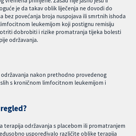
og vremena primjene. Zasad nije jasno jesu li
oguće je da takav oblik liječenja ne dovodi do
ta bez povećanja broja nuspojava ili smrtnih ishoda
 limfocitnom leukemijom koji postignu remisiju
riti dobrobiti i rizike promatranja tijeka bolesti
pije održavanja.
pija održavanja nakon prethodno provedenog
raslih s kroničnom limfocitnom leukemijom i
pregled?
la terapija održavanja s placebom ili promatranjem
 međusobno uspoređivalo različite oblike terapija