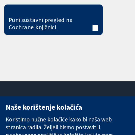
Puni sustavni pregled na
Cochrane knjižnici
Naše korištenje kolačića
11-13 Cavendish
Kontaktirajte
Square
nas
Koristimo nužne kolačiće kako bi naša web
Pouzdani dokazi.
London
Novosti
stranica radila. Željeli bismo postaviti i
Utemeljeni
W1G 0AN
Ured za
dokazi.
Ujedinjeno
medije
neobavezne analitičke kolačiće koji će nam