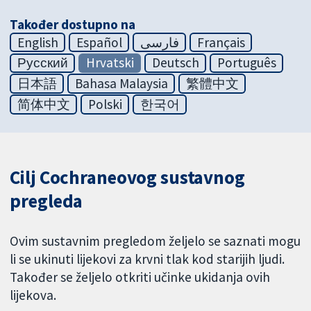
Također dostupno na
English
Español
فارسی
Français
Русский
Hrvatski
Deutsch
Português
日本語
Bahasa Malaysia
繁體中文
简体中文
Polski
한국어
Cilj Cochraneovog sustavnog
pregleda
Ovim sustavnim pregledom željelo se saznati mogu
li se ukinuti lijekovi za krvni tlak kod starijih ljudi.
Također se željelo otkriti učinke ukidanja ovih
lijekova.