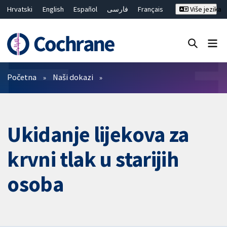
Hrvatski
English
Español
فارسی
Français
Više jezika
Русский
Deutsch
Bahasa Malaysia
ไทย
繁體中文
简体中文
Close search ✖
Prečistači
Početna
Naši dokazi
Ukidanje lijekova za
krvni tlak u starijih
osoba