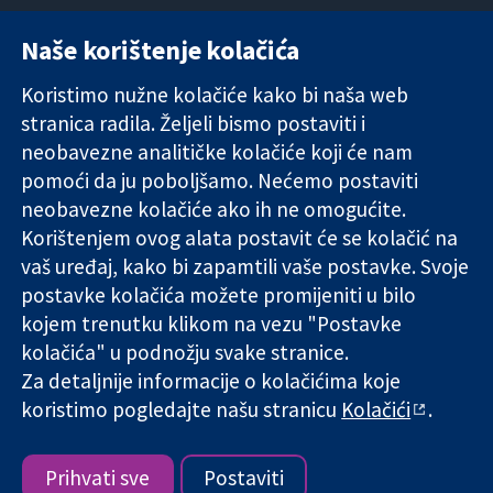
Naše korištenje kolačića
11-13 Cavendish
Kontaktirajte
Square
nas
Koristimo nužne kolačiće kako bi naša web
Pouzdani dokazi.
London
Novosti
stranica radila. Željeli bismo postaviti i
Utemeljeni
W1G 0AN
Ured za
dokazi.
Ujedinjeno
medije
neobavezne analitičke kolačiće koji će nam
Bolje zdravlje.
Kraljevstvo
O nama
pomoći da ju poboljšamo. Nećemo postaviti
Poslovi
neobavezne kolačiće ako ih ne omogućite.
Cochrane
Korištenjem ovog alata postavit će se kolačić na
Library
vaš uređaj, kako bi zapamtili vaše postavke. Svoje
postavke kolačića možete promijeniti u bilo
kojem trenutku klikom na vezu "Postavke
The Cochrane Collaboration is a charity (no. 1045921) and a
kolačića" u podnožju svake stranice.
company limited by guarantee (no. 03044323) registered in
England & Wales. VAT registration number GB 718 2127 49.
Za detaljnije informacije o kolačićima koje
koristimo pogledajte našu stranicu
Kolačići
.
Copyright © 2026 The Cochrane Collaboration
Uvjeti korištenja
|
Odricanje od odgovornosti
|
Privatnost
|
Politika kolačića
|
Postavke kolačića
Prihvati sve
Postaviti