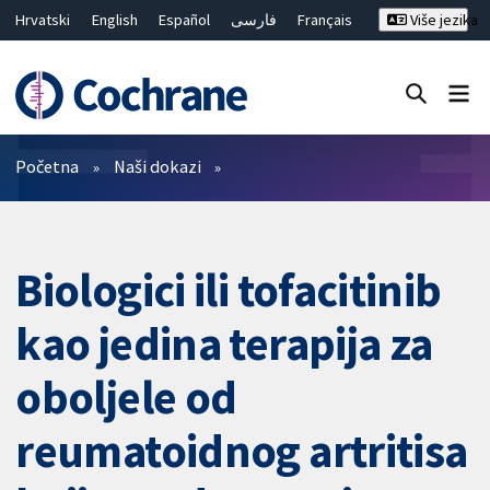
Hrvatski
English
Español
فارسی
Français
Više jezika
Русский
Deutsch
Bahasa Malaysia
ไทย
繁體中文
简体中文
Close search ✖
Prečistači
Početna
Naši dokazi
Biologici ili tofacitinib
kao jedina terapija za
oboljele od
reumatoidnog artritisa