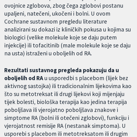
ovojnice zglobova, zbog čega zglobovi postanu
upaljeni, natečeni, ukočeni i bolni. U ovom
Cochrane sustavnom pregledu literature
analizirani su dokazi iz kliničkih pokusa u kojima su
biologici (velike molekule koje se daju putem
injekcije) ili tofacitinib (male molekule koje se daju
na usta) istraženi u oboljelih od RA.
Rezultati sustavnog pregleda pokazuju da u
oboljelih od RA
u usporedbi s placebom (lijek bez
aktivnog sastojka) ili tradicionalnim lijekovima kao
što su metotreksat ili drugi lijekovi koji mijenjaju
tijek bolesti, biološka terapija kao jedina terapija
poboljšava ili vjerojatno poboljšava znakove i
simptome RA (bolni ili otečeni zglobovi), funkciju i
vjerojatnost remisije RA (nestanak simptoma). U
usporebi s placebom ili metotreksatom ili drugim