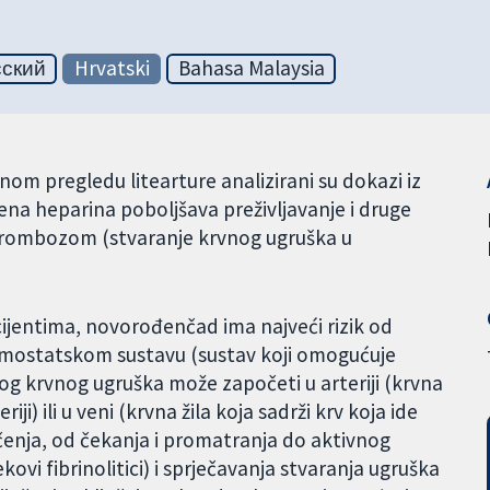
сский
Hrvatski
Bahasa Malaysia
m pregledu litearture analizirani su dokazi iz
mjena heparina poboljšava preživljavanje i druge
rombozom (stvaranje krvnog ugruška u
ijentima, novorođenčad ima najveći rizik od
ostatskom sustavu (sustav koji omogućuje
og krvnog ugruška može započeti u arteriji (krvna
iji) ili u veni (krvna žila koja sadrži krv koja ide
ječenja, od čekanja i promatranja do aktivnog
ovi fibrinolitici) i sprječavanja stvaranja ugruška