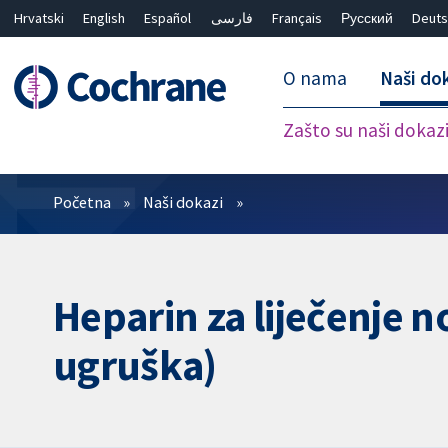
Hrvatski
English
Español
فارسی
Français
Русский
Deuts
O nama
Naši do
Zašto su naši dokaz
Prečistači
Početna
Naši dokazi
Heparin za liječenje
ugruška)