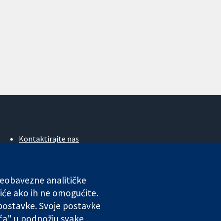
Kontaktirajte nas
Novosti
Ured za medije
O nama
 neobavezne analitičke
Poslovi
iće ako ih ne omogućite.
Cochrane Library
 postavke. Svoje postavke
ića" u podnožju svake