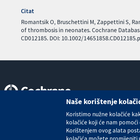
Citat
Romantsik O, Bruschettini M, Zappettini S, R
of thrombosis in neonates. Cochrane Database 
CD012185. DOI: 10.1002/14651858.CD012185.p
Naše korištenje kolači
Pouzdani dokazi.
Utemeljeni dokazi.
Koristimo nužne kolačiće kako
Bolje zdravlje.
kolačiće koji će nam pomoći
Korištenjem ovog alata posta
kolačića možete promijeniti