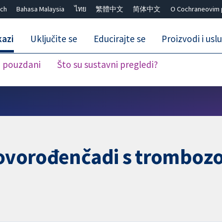
ch
Bahasa Malaysia
ไทย
繁體中文
简体中文
O Cochraneovim 
kazi
Uključite se
Educirajte se
Proizvodi i usl
i pouzdani
Što su sustavni pregledi?
Close search ✖
 novorođenčadi s tromboz