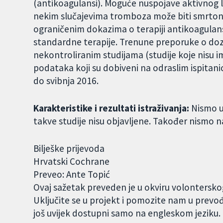
(antikoagulansi). Moguće nuspojave aktivnog l
nekim slučajevima tromboza može biti smrtono
ograničenim dokazima o terapiji antikoagulan
standardne terapije. Trenune preporuke o doz
nekontroliranim studijama (studije koje nisu i
podataka koji su dobiveni na odraslim ispitanic
do svibnja 2016.
Karakteristike i rezultati istraživanja:
Nismo uk
takve studije nisu objavljene. Također nismo na
Bilješke prijevoda
Hrvatski Cochrane
Preveo: Ante Topić
Ovaj sažetak preveden je u okviru volontersk
Uključite se u projekt i pomozite nam u prevo
još uvijek dostupni samo na engleskom jeziku