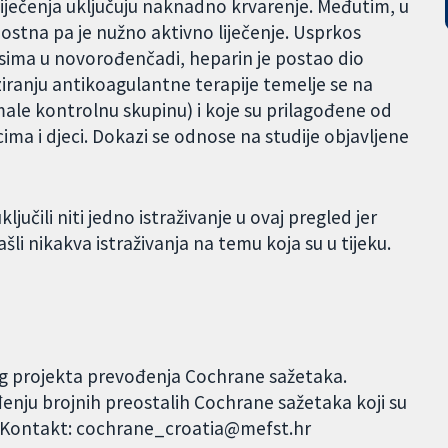
iječenja uključuju naknadno krvarenje. Međutim, u
stna pa je nužno aktivno liječenje. Usprkos
sima u novorođenčadi, heparin je postao dio
iranju antikoagulantne terapije temelje se na
male kontrolnu skupinu) i koje su prilagođene od
ima i djeci. Dokazi se odnose na studije objavljene
ljučili niti jedno istraživanje u ovaj pregled jer
šli nikakva istraživanja na temu koja su u tijeku.
og projekta prevođenja Cochrane sažetaka.
đenju brojnih preostalih Cochrane sažetaka koji su
. Kontakt: cochrane_croatia@mefst.hr