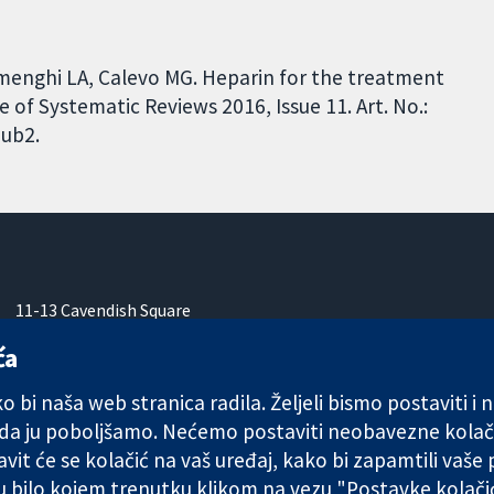
amenghi LA, Calevo MG. Heparin for the treatment
of Systematic Reviews 2016, Issue 11. Art. No.:
ub2.
11-13 Cavendish Square
London
ća
W1G 0AN
Ujedinjeno Kraljevstvo
 bi naša web stranica radila. Željeli bismo postaviti i
 da ju poboljšamo. Nećemo postaviti neobavezne kolač
vit će se kolačić na vaš uređaj, kako bi zapamtili vaše
 u bilo kojem trenutku klikom na vezu "Postavke kolač