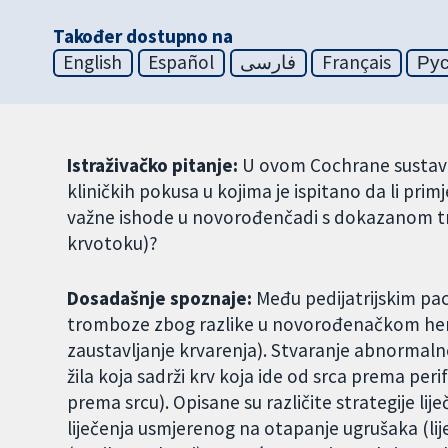
Također dostupno na
English
Español
فارسی
Français
Ру
Istraživačko pitanje:
U ovom Cochrane sustavno
kliničkih pokusa u kojima je ispitano da li pri
važne ishode u novorođenčadi s dokazanom t
krvotoku)?
Dosadašnje spoznaje:
Među pedijatrijskim pac
tromboze zbog razlike u novorođenačkom hem
zaustavljanje krvarenja). Stvaranje abnormaln
žila koja sadrži krv koja ide od srca prema perifer
prema srcu). Opisane su različite strategije li
liječenja usmjerenog na otapanje ugrušaka (lijek