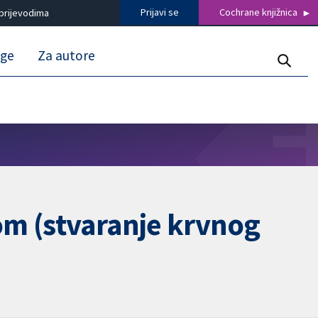
Prijavi se
Cochrane knjižnica
prijevodima
uge
Za autore
om (stvaranje krvnog