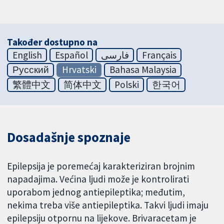
Također dostupno na
English
Español
فارسی
Français
Русский
Hrvatski
Bahasa Malaysia
繁體中文
简体中文
Polski
한국어
Dosadašnje spoznaje
Epilepsija je poremećaj karakteriziran brojnim
napadajima. Većina ljudi može je kontrolirati
uporabom jednog antiepileptika; međutim,
nekima treba više antiepileptika. Takvi ljudi imaju
epilepsiju otpornu na lijekove. Brivaracetam je