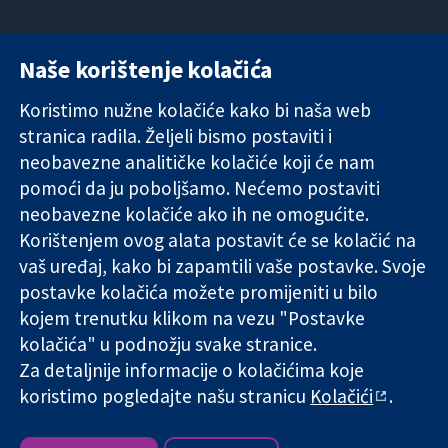
Naše korištenje kolačića
11-13 Cavendish
Kontaktirajte
Square
nas
Koristimo nužne kolačiće kako bi naša web
Pouzdani dokazi.
London
Novosti
stranica radila. Željeli bismo postaviti i
Utemeljeni
W1G 0AN
Ured za
dokazi.
neobavezne analitičke kolačiće koji će nam
Ujedinjeno
medije
Bolje zdravlje.
Kraljevstvo
O nama
pomoći da ju poboljšamo. Nećemo postaviti
Poslovi
neobavezne kolačiće ako ih ne omogućite.
Cochrane
Korištenjem ovog alata postavit će se kolačić na
Library
vaš uređaj, kako bi zapamtili vaše postavke. Svoje
postavke kolačića možete promijeniti u bilo
kojem trenutku klikom na vezu "Postavke
The Cochrane Collaboration is a charity (no. 1045921) and a
kolačića" u podnožju svake stranice.
company limited by guarantee (no. 03044323) registered in
Za detaljnije informacije o kolačićima koje
England & Wales. VAT registration number GB 718 2127 49.
koristimo pogledajte našu stranicu
Kolačići
.
Copyright © 2026 The Cochrane Collaboration
Uvjeti korištenja
|
Odricanje od odgovornosti
|
Privatnost
|