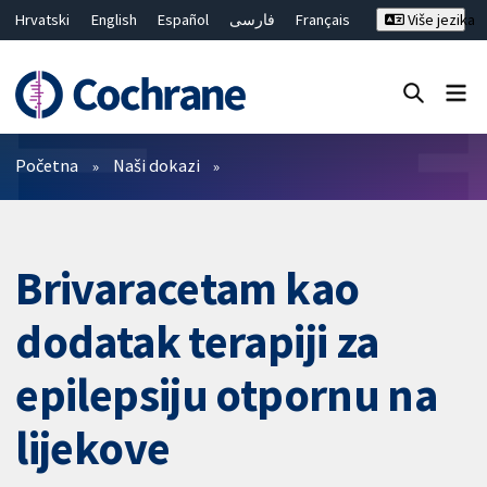
Hrvatski
English
Español
فارسی
Français
Više jezika
Русский
Deutsch
Bahasa Malaysia
ไทย
繁體中文
简体中文
Close search ✖
Prečistači
Početna
Naši dokazi
Brivaracetam kao
dodatak terapiji za
epilepsiju otpornu na
lijekove