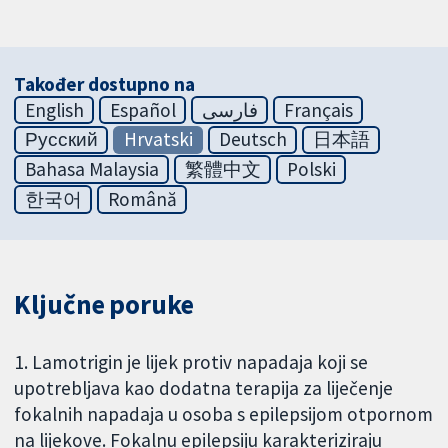
Također dostupno na
English
Español
فارسی
Français
Русский
Hrvatski
Deutsch
日本語
Bahasa Malaysia
繁體中文
Polski
한국어
Română
Ključne poruke
1. Lamotrigin je lijek protiv napadaja koji se
upotrebljava kao dodatna terapija za liječenje
fokalnih napadaja u osoba s epilepsijom otpornom
na lijekove. Fokalnu epilepsiju karakteriziraju