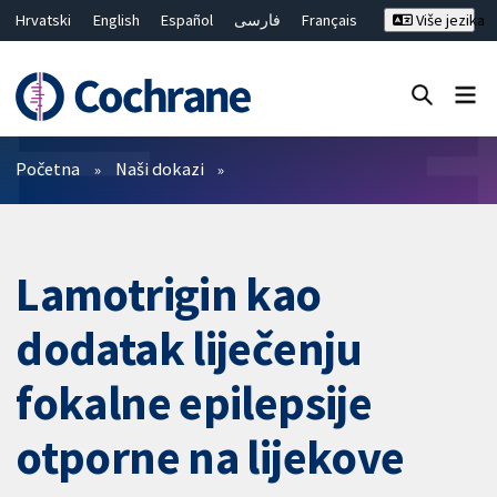
Hrvatski
English
Español
فارسی
Français
Više jezika
Русский
Deutsch
Bahasa Malaysia
ไทย
繁體中文
简体中文
Close search ✖
Prečistači
Početna
Naši dokazi
Lamotrigin kao
dodatak liječenju
fokalne epilepsije
otporne na lijekove