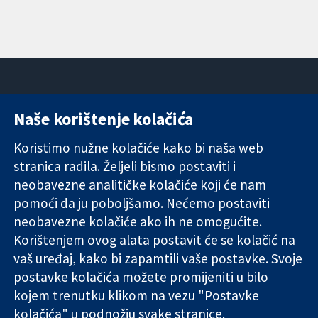
Naše korištenje kolačića
11-13 Cavendish
Kontaktirajte
Square
nas
Koristimo nužne kolačiće kako bi naša web
Pouzdani dokazi.
London
Novosti
stranica radila. Željeli bismo postaviti i
Utemeljeni
W1G 0AN
Ured za
dokazi.
neobavezne analitičke kolačiće koji će nam
Ujedinjeno
medije
Bolje zdravlje.
Kraljevstvo
O nama
pomoći da ju poboljšamo. Nećemo postaviti
Poslovi
neobavezne kolačiće ako ih ne omogućite.
Cochrane
Korištenjem ovog alata postavit će se kolačić na
Library
vaš uređaj, kako bi zapamtili vaše postavke. Svoje
postavke kolačića možete promijeniti u bilo
kojem trenutku klikom na vezu "Postavke
The Cochrane Collaboration is a charity (no. 1045921) and a
kolačića" u podnožju svake stranice.
company limited by guarantee (no. 03044323) registered in