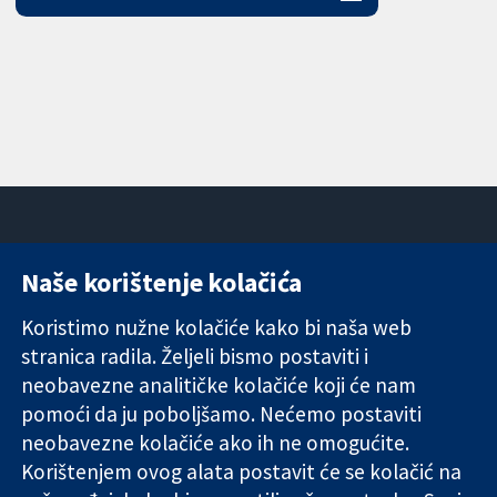
Naše korištenje kolačića
11-13 Cavendish
Kontaktirajte
Square
nas
Koristimo nužne kolačiće kako bi naša web
Pouzdani dokazi.
London
Novosti
stranica radila. Željeli bismo postaviti i
Utemeljeni
W1G 0AN
Ured za
dokazi.
Ujedinjeno
medije
neobavezne analitičke kolačiće koji će nam
Bolje zdravlje.
Kraljevstvo
O nama
pomoći da ju poboljšamo. Nećemo postaviti
Poslovi
neobavezne kolačiće ako ih ne omogućite.
Cochrane
Korištenjem ovog alata postavit će se kolačić na
Library