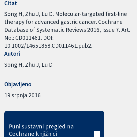
Citat
Song H, Zhu J, Lu D. Molecular-targeted first-line
therapy for advanced gastric cancer. Cochrane
Database of Systematic Reviews 2016, Issue 7. Art.
No.: CD011461. DOI:
10.1002/14651858.CD011461.pub2.
Autori
Song H
Zhu J
Lu D
Objavljeno
19 srpnja 2016
Puni sustavni pregled na
Cochrane knjižnici