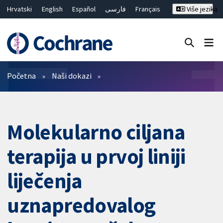
Hrvatski
English
Español
فارسی
Français
Više jezika
Русский
Deutsch
Bahasa Malaysia
ไทย
繁體中文
简体中文
Close search ✖
Prečistači
Početna
Naši dokazi
Molekularno ciljana
terapija u prvoj liniji
liječenja
uznapredovalog