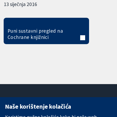
13 siječnja 2016
Puni sustavni pregled na
Cochrane knjižnici
Naše korištenje kolačića
11-13 Cavendish
Kontaktirajte
Square
nas
Koristimo nužne kolačiće kako bi naša web