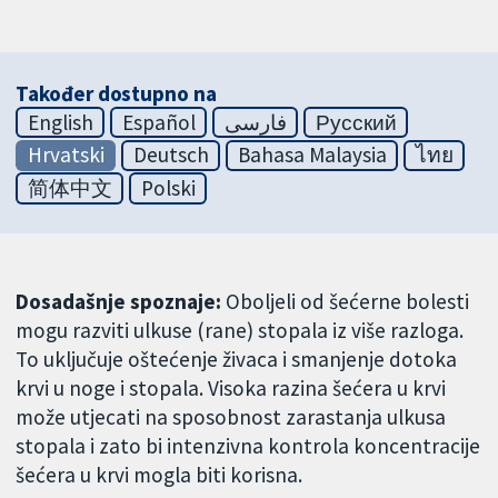
Također dostupno na
English
Español
فارسی
Русский
Hrvatski
Deutsch
Bahasa Malaysia
ไทย
简体中文
Polski
Dosadašnje spoznaje:
Oboljeli od šećerne bolesti
mogu razviti ulkuse (rane) stopala iz više razloga.
To uključuje oštećenje živaca i smanjenje dotoka
krvi u noge i stopala. Visoka razina šećera u krvi
može utjecati na sposobnost zarastanja ulkusa
stopala i zato bi intenzivna kontrola koncentracije
šećera u krvi mogla biti korisna.