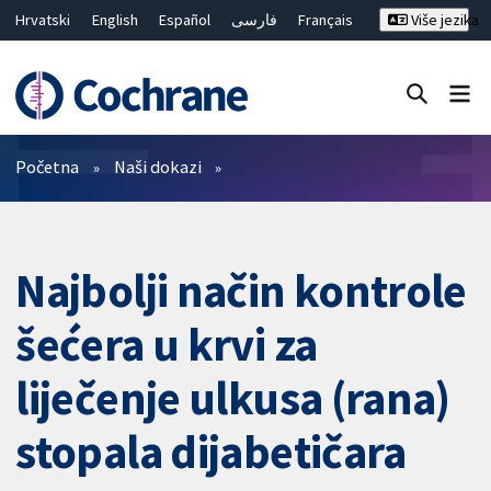
Hrvatski
English
Español
فارسی
Français
Više jezika
Русский
Deutsch
Bahasa Malaysia
ไทย
繁體中文
简体中文
Close search ✖
Prečistači
Početna
Naši dokazi
Najbolji način kontrole
šećera u krvi za
liječenje ulkusa (rana)
stopala dijabetičara