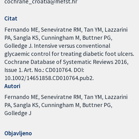
cochrane_croatia@mefst.hr
Citat
Fernando ME, Seneviratne RM, Tan YM, Lazzarini
PA, Sangla KS, Cunningham M, Buttner PG,
Golledge J. Intensive versus conventional
glycaemic control for treating diabetic foot ulcers.
Cochrane Database of Systematic Reviews 2016,
Issue 1. Art. No.: CD010764. DOI:
10.1002/14651858.CD010764.pub2.
Autori
Fernando ME
Seneviratne RM
Tan YM
Lazzarini
PA
Sangla KS
Cunningham M
Buttner PG
Golledge J
Objavljeno