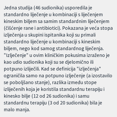
Jedna studija (46 sudionika) usporedila je
standardno liječenje u kombinaciji s liječenjem
kineskim biljem sa samim standardnim liječenjem
(čišćenje rane i antibiotici). Pokazana je veća stopa
izlječenja u skupini ispitanika koji su primali
standardno liječenje u kombinaciji s kineskim
biljem, nego kod samog standardnog liječenja.
"Izlječenje" u ovim kliničkim pokusima izraženo je
kao udio sudionika koji su se djelomično ili
potpuno izliječili. Kad se definicija "izlječenja"
ograničila samo na potpuno izlječenje (a izostavilo
se poboljšano stanje), razlika između stope
izliječenih koja je koristila standardnu terapiju i
kinesko bilje (12 od 26 sudionika) i samu
standardnu terapiju (3 od 20 sudionika) bila je
malo manja.