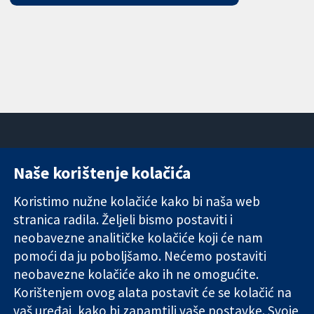
Naše korištenje kolačića
11-13 Cavendish
Kontaktirajte
Square
nas
Koristimo nužne kolačiće kako bi naša web
Pouzdani dokazi.
London
Novosti
stranica radila. Željeli bismo postaviti i
Utemeljeni
W1G 0AN
Ured za
dokazi.
neobavezne analitičke kolačiće koji će nam
Ujedinjeno
medije
Bolje zdravlje.
Kraljevstvo
O nama
pomoći da ju poboljšamo. Nećemo postaviti
Poslovi
neobavezne kolačiće ako ih ne omogućite.
Cochrane
Korištenjem ovog alata postavit će se kolačić na
Library
vaš uređaj, kako bi zapamtili vaše postavke. Svoje