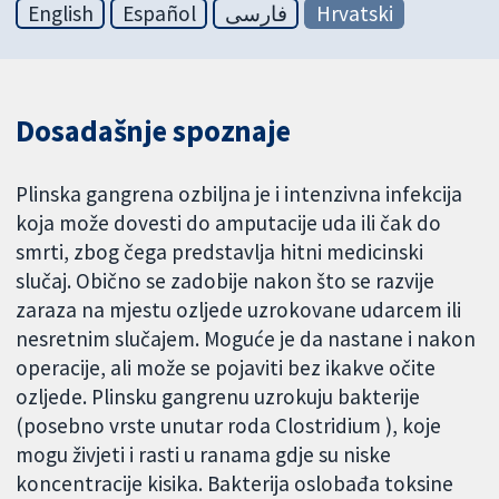
English
Español
فارسی
Hrvatski
Dosadašnje spoznaje
Plinska gangrena ozbiljna je i intenzivna infekcija
koja može dovesti do amputacije uda ili čak do
smrti, zbog čega predstavlja hitni medicinski
slučaj. Obično se zadobije nakon što se razvije
zaraza na mjestu ozljede uzrokovane udarcem ili
nesretnim slučajem. Moguće je da nastane i nakon
operacije, ali može se pojaviti bez ikakve očite
ozljede. Plinsku gangrenu uzrokuju bakterije
(posebno vrste unutar roda Clostridium ), koje
mogu živjeti i rasti u ranama gdje su niske
koncentracije kisika. Bakterija oslobađa toksine