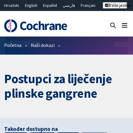
Hrvatski
English
Español
فارسی
Français
Više jezika
Русский
Deutsch
Bahasa Malaysia
ไทย
繁體中文
简体中文
Close search ✖
Prečistači
Početna
Naši dokazi
Postupci za liječenje
plinske gangrene
Također dostupno na