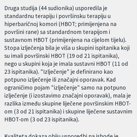
Druga studija (44 sudionika) usporedila je
standardnu terapiju i površinsku terapiju u
hiperbaričnoj komori (HBOT; primijenjena na
površini rane) sa standardnom terapijom i
sustavnom HBOT (primijenjena na cijelom tijelu).
Stopa izlječenja bila je viša u skupini ispitanika koji
su imali površinski HBOT (19 od 21 ispitanika),
nego u skupini koja je imala sustavni HBOT (11 od
23 ispitanika). "Izlječenje" je definirano kao
potpuno izlječenje ili značajni oporavak. Kad
ograničimo pojam "izlječenje" samo na potpuno
izlječenje (i izostavimo značajni oporavak), mala je
razlika između skupine liječene površinskim HBOT-
om (3 od 21 ispitanika) i skupine liječene sustavnim
HBOT-om (3 od 23 ispitanika).
Kvaliteta dokaza obiju usporedbi na ishode je