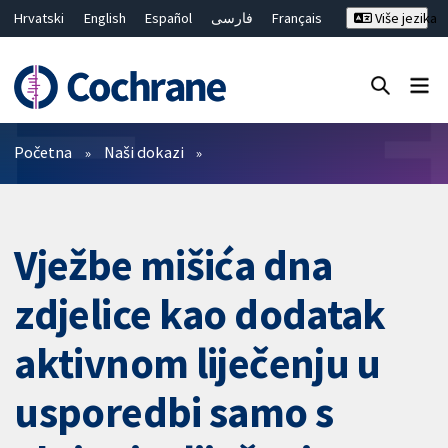
Hrvatski
English
Español
فارسی
Français
Više jezika
Русский
Deutsch
Bahasa Malaysia
ไทย
繁體中文
简体中文
Close search ✖
Prečistači
Početna
Naši dokazi
Vježbe mišića dna
zdjelice kao dodatak
aktivnom liječenju u
usporedbi samo s