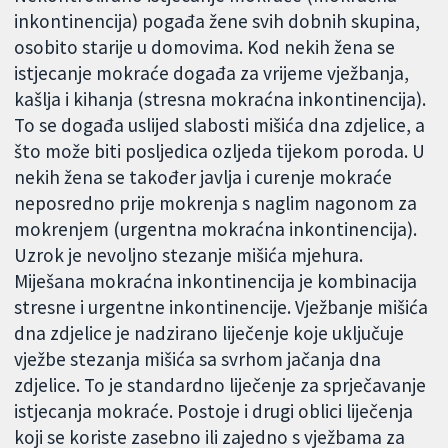
inkontinencija) pogađa žene svih dobnih skupina,
osobito starije u domovima. Kod nekih žena se
istjecanje mokraće događa za vrijeme vježbanja,
kašlja i kihanja (stresna mokraćna inkontinencija).
To se događa uslijed slabosti mišića dna zdjelice, a
što može biti posljedica ozljeda tijekom poroda. U
nekih žena se također javlja i curenje mokraće
neposredno prije mokrenja s naglim nagonom za
mokrenjem (urgentna mokraćna inkontinencija).
Uzrok je nevoljno stezanje mišića mjehura.
Miješana mokraćna inkontinencija je kombinacija
stresne i urgentne inkontinencije. Vježbanje mišića
dna zdjelice je nadzirano liječenje koje uključuje
vježbe stezanja mišića sa svrhom jačanja dna
zdjelice. To je standardno liječenje za sprječavanje
istjecanja mokraće. Postoje i drugi oblici liječenja
koji se koriste zasebno ili zajedno s vježbama za