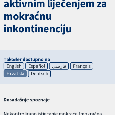
aktivnim liječenjem za
mokraćnu
inkontinenciju
Također dostupno na
English
Español
فارسی
Français
Hrvatski
Deutsch
Dosadašnje spoznaje
Nekontrolirano istjecanje mokraće (mokraćna