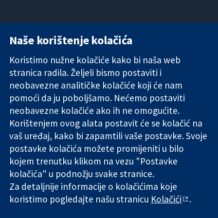
Naše korištenje kolačića
11-13 Cavendish
Kontaktirajte
Square
nas
Koristimo nužne kolačiće kako bi naša web
Pouzdani dokazi.
London
Novosti
stranica radila. Željeli bismo postaviti i
Utemeljeni
W1G 0AN
Ured za
dokazi.
Ujedinjeno
medije
neobavezne analitičke kolačiće koji će nam
Bolje zdravlje.
Kraljevstvo
O nama
pomoći da ju poboljšamo. Nećemo postaviti
Poslovi
neobavezne kolačiće ako ih ne omogućite.
Cochrane
Korištenjem ovog alata postavit će se kolačić na
Library
vaš uređaj, kako bi zapamtili vaše postavke. Svoje
postavke kolačića možete promijeniti u bilo
kojem trenutku klikom na vezu "Postavke
The Cochrane Collaboration is a charity (no. 1045921) and a
kolačića" u podnožju svake stranice.
company limited by guarantee (no. 03044323) registered in
England & Wales. VAT registration number GB 718 2127 49.
Za detaljnije informacije o kolačićima koje
koristimo pogledajte našu stranicu
Kolačići
.
Copyright © 2026 The Cochrane Collaboration
Uvjeti korištenja
|
Odricanje od odgovornosti
|
Privatnost
|