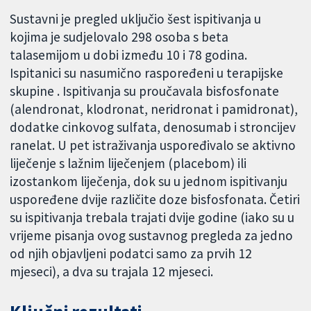
Sustavni je pregled uključio šest ispitivanja u
kojima je sudjelovalo 298 osoba s beta
talasemijom u dobi između 10 i 78 godina.
Ispitanici su nasumično raspoređeni u terapijske
skupine . Ispitivanja su proučavala bisfosfonate
(alendronat, klodronat, neridronat i pamidronat),
dodatke cinkovog sulfata, denosumab i stroncijev
ranelat. U pet istraživanja uspoređivalo se aktivno
liječenje s lažnim liječenjem (placebom) ili
izostankom liječenja, dok su u jednom ispitivanju
uspoređene dvije različite doze bisfosfonata. Četiri
su ispitivanja trebala trajati dvije godine (iako su u
vrijeme pisanja ovog sustavnog pregleda za jedno
od njih objavljeni podatci samo za prvih 12
mjeseci), a dva su trajala 12 mjeseci.