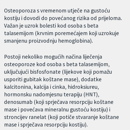
Osteoporoza s vremenom utječe na gustoću
kostiju i dovodi do povećanog rizika od prijeloma.
Važan je uzrok bolesti kod osoba s beta
talasemijom (krvnim poremećajem koji uzrokuje
smanjenu proizvodnju hemoglobina).
Postoji nekoliko mogućih načina liječenja
osteoporoze kod osoba s beta talasemijom,
uključujući bisfosfonate (lijekove koji pomažu
usporiti gubitak koštane mase), dodatke
kalcitonina, kalcija i cinka, hidroksiureu,
hormonsku nadomjesnu terapiju (HNT),
denosumab (koji sprječava resorpciju koštane
mase i povećava mineralnu gustoću kostiju) i
stroncijev ranelat (koji potiče stvaranje koštane
mase i sprječava resorpciju kostiju).