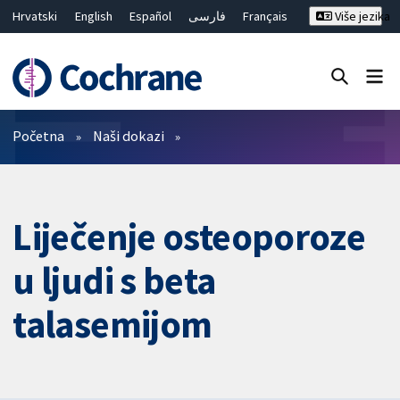
Hrvatski
English
Español
فارسی
Français
Više jezika
Русский
Deutsch
Bahasa Malaysia
ไทย
繁體中文
简体中文
Close search ✖
Prečistači
Početna
Naši dokazi
Liječenje osteoporoze
u ljudi s beta
talasemijom