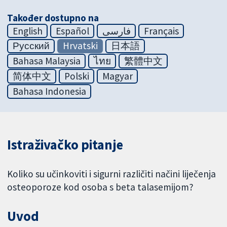
Također dostupno na
English
Español
فارسی
Français
Русский
Hrvatski
日本語
Bahasa Malaysia
ไทย
繁體中文
简体中文
Polski
Magyar
Bahasa Indonesia
Istraživačko pitanje
Koliko su učinkoviti i sigurni različiti načini liječenja
osteoporoze kod osoba s beta talasemijom?
Uvod