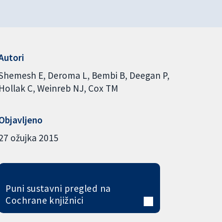
Autori
Shemesh E
Deroma L
Bembi B
Deegan P
Hollak C
Weinreb NJ
Cox TM
Objavljeno
27 ožujka 2015
Puni sustavni pregled na
Cochrane knjižnici