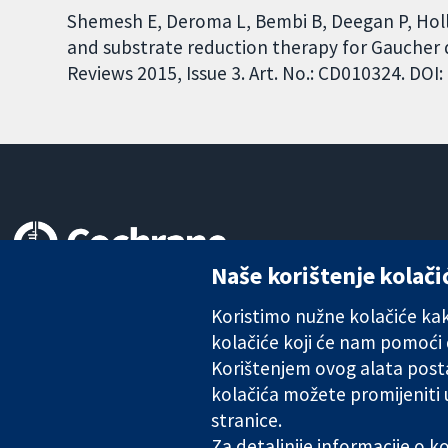
Shemesh E, Deroma L, Bembi B, Deegan P, Hol
and substrate reduction therapy for Gaucher 
Reviews 2015, Issue 3. Art. No.: CD010324. DO
Naše korištenje kolači
Pouzdani dokazi.
Utemeljeni dokazi.
Koristimo nužne kolačiće kako
Bolje zdravlje.
kolačiće koji će nam pomoći
Korištenjem ovog alata posta
kolačića možete promijeniti
The Cochrane Collaboration is a charity (no. 1045921) and a comp
stranice.
Za detaljnije informacije o 