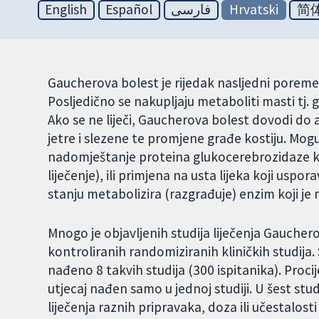
English
Español
فارسی
Hrvatski
简
Gaucherova bolest je rijedak nasljedni poreme
Posljedično se nakupljaju metaboliti masti tj
Ako se ne liječi, Gaucherova bolest dovodi d
jetre i slezene te promjene građe kostiju. Mogu
nadomještanje proteina glukocerebrozidaze 
liječenje), ili primjena na usta lijeka koji us
stanju metabolizira (razgrađuje) enzim koji je
Mnogo je objavljenih studija liječenja Gauchero
kontroliranih randomiziranih kliničkih studija
nađeno 8 takvih studija (300 ispitanika). Procije
utjecaj nađen samo u jednoj studiji. U šest st
liječenja raznih pripravaka, doza ili učestalosti 