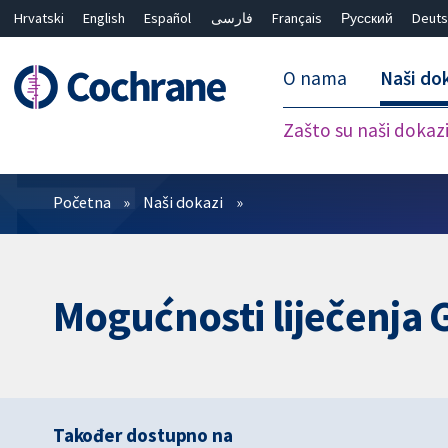
Hrvatski
English
Español
فارسی
Français
Русский
Deuts
O nama
Naši do
Zašto su naši dokaz
Prečistači
Početna
Naši dokazi
Mogućnosti liječenja 
Također dostupno na