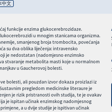
体中文
ćaj funkcije enzima glukocerebrozidaze.
. glukocerebrozidi u mnogim stanicama organizma.
o anemije, smanjenog broja trombocita, povećanja
ća su dva oblika liječenja: intravensko
koji je nedostatan (nadomjesno enzimsko
porava stvaranje metabolita masti koje u normalnom
 manjkav u Gaucherovoj bolesti.
ve bolesti, ali pouzdan izvor dokaza proizlazi iz
. Sustavnim pregledom medicinske literaure je
njen je rizik pristranosti ovih studija, te je ovakav
udija je ispitan učinak enzimskog nadomjesnog
primjene, a u dvije studije je ispitivan učinak