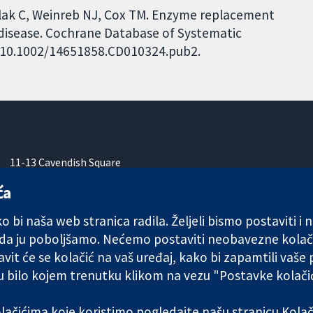
lak C, Weinreb NJ, Cox TM. Enzyme replacement
disease. Cochrane Database of Systematic
I: 10.1002/14651858.CD010324.pub2.
11-13 Cavendish Square
London
ća
W1G 0AN
Ujedinjeno Kraljevstvo
 bi naša web stranica radila. Željeli bismo postaviti i
 da ju poboljšamo. Nećemo postaviti neobavezne kolač
vit će se kolačić na vaš uređaj, kako bi zapamtili vaše
 u bilo kojem trenutku klikom na vezu "Postavke kolač
any limited by guarantee (no. 03044323) registered in England & W
kolačićima koje koristimo pogledajte našu stranicu
Kolač