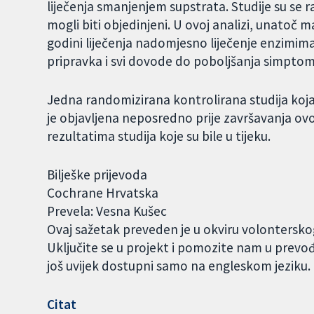
liječenja smanjenjem supstrata. Studije su se r
mogli biti objedinjeni. U ovoj analizi, unatoč m
godini liječenja nadomjesno liječenje enzimim
pripravka i svi dovode do poboljšanja simptom
Jedna randomizirana kontrolirana studija koja 
je objavljena neposredno prije završavanja ovo
rezultatima studija koje su bile u tijeku.
Bilješke prijevoda
Cochrane Hrvatska
Prevela: Vesna Kušec
Ovaj sažetak preveden je u okviru volontersk
Uključite se u projekt i pomozite nam u prevo
još uvijek dostupni samo na engleskom jeziku
Citat