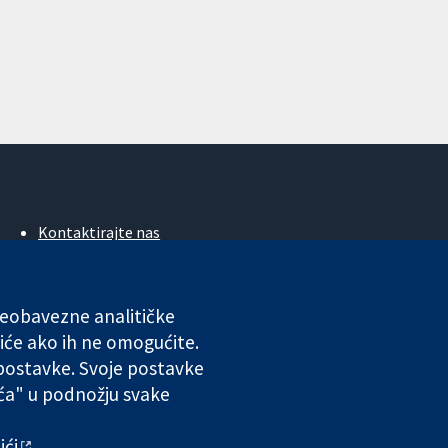
Kontaktirajte nas
Novosti
Ured za medije
O nama
 neobavezne analitičke
Poslovi
iće ako ih ne omogućite.
Cochrane Library
 postavke. Svoje postavke
ića" u podnožju svake
ales. VAT registration number GB 718 2127 49.
ići
.