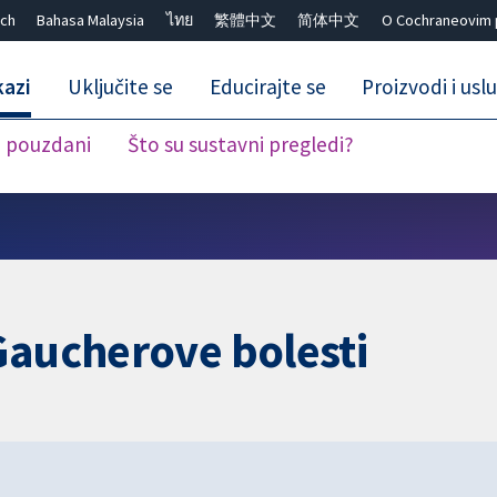
ch
Bahasa Malaysia
ไทย
繁體中文
简体中文
O Cochraneovim 
kazi
Uključite se
Educirajte se
Proizvodi i usl
i pouzdani
Što su sustavni pregledi?
Close search ✖
Gaucherove bolesti