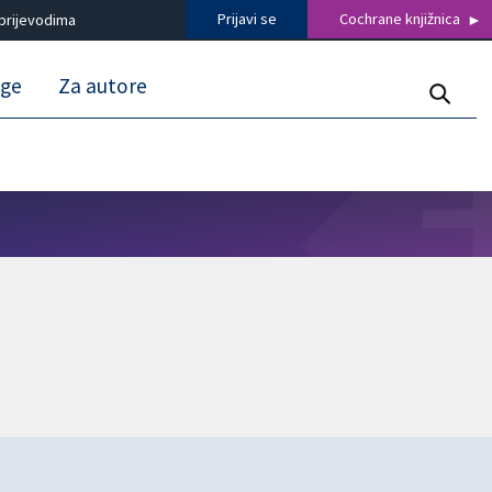
Prijavi se
Cochrane knjižnica
prijevodima
uge
Za autore