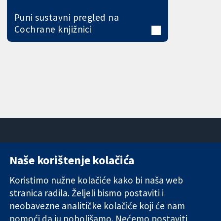
Puni sustavni pregled na
Cochrane knjižnici
Naše korištenje kolačića
11-13 Cavendish
Kontaktirajte
Square
nas
Koristimo nužne kolačiće kako bi naša web
Pouzdani dokazi.
London
Novosti
stranica radila. Željeli bismo postaviti i
Utemeljeni
W1G 0AN
Ured za
dokazi.
neobavezne analitičke kolačiće koji će nam
Ujedinjeno
medije
Bolje zdravlje.
Kraljevstvo
O nama
pomoći da ju poboljšamo. Nećemo postaviti