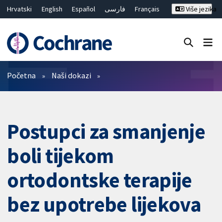
Hrvatski
English
Español
فارسی
Français
Više jezika
Русский
Deutsch
Bahasa Malaysia
ไทย
繁體中文
简体中文
Close search ✖
Prečistači
Početna
Naši dokazi
Postupci za smanjenje
boli tijekom
ortodontske terapije
bez upotrebe lijekova