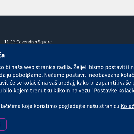
11-13 Cavendish Square
London
ća
W1G 0AN
Ujedinjeno Kraljevstvo
 bi naša web stranica radila. Željeli bismo postaviti i
 da ju poboljšamo. Nećemo postaviti neobavezne kolač
vit će se kolačić na vaš uređaj, kako bi zapamtili vaše
 u bilo kojem trenutku klikom na vezu "Postavke kolač
any limited by guarantee (no. 03044323) registered in England & W
kolačićima koje koristimo pogledajte našu stranicu
Kolač
Uvjeti korištenja
|
Odricanje od
i