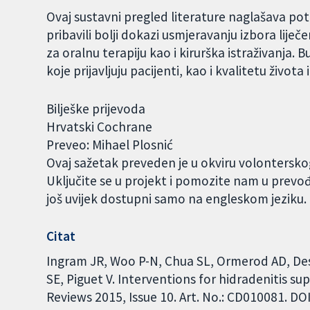
Ovaj sustavni pregled literature naglašava pot
pribavili bolji dokazi usmjeravanju izbora lije
za oralnu terapiju kao i kirurška istraživanja. B
koje prijavljuju pacijenti, kao i kvalitetu života 
Bilješke prijevoda
Hrvatski Cochrane
Preveo: Mihael Plosnić
Ovaj sažetak preveden je u okviru volontersk
Uključite se u projekt i pomozite nam u prevo
još uvijek dostupni samo na engleskom jeziku
Citat
Ingram JR, Woo P-N, Chua SL, Ormerod AD, Desa
SE, Piguet V. Interventions for hidradenitis 
Reviews 2015, Issue 10. Art. No.: CD010081. 