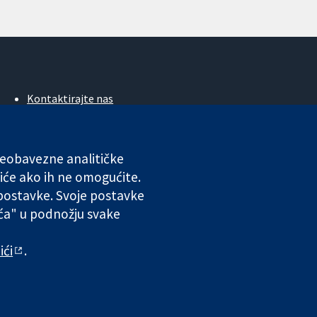
Kontaktirajte nas
Novosti
Ured za medije
O nama
 neobavezne analitičke
Poslovi
iće ako ih ne omogućite.
Cochrane Library
 postavke. Svoje postavke
ića" u podnožju svake
ales. VAT registration number GB 718 2127 49.
ići
.
 odgovornosti
|
Privatnost
|
Politika kolačića
|
Postavke kolačića