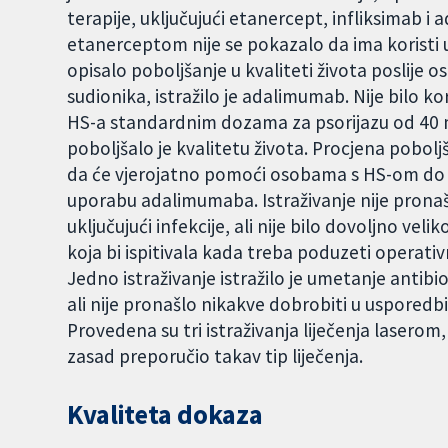
terapije, uključujući etanercept, infliksimab i
etanerceptom nije se pokazalo da ima koristi u 
opisalo poboljšanje u kvaliteti života poslije o
sudionika, istražilo je adalimumab. Nije bilo k
HS-a standardnim dozama za psorijazu od 40 mg
poboljšalo je kvalitetu života. Procjena pobolj
da će vjerojatno pomoći osobama s HS-om do 
uporabu adalimumaba. Istraživanje nije pronaš
uključujući infekcije, ali nije bilo dovoljno velik
koja bi ispitivala kada treba poduzeti operativn
Jedno istraživanje istražilo je umetanje antibi
ali nije pronašlo nikakve dobrobiti u uspored
Provedena su tri istraživanja liječenja laserom, 
zasad preporučio takav tip liječenja.
Kvaliteta dokaza