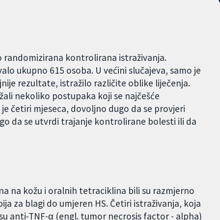
 randomizirana kontrolirana istraživanja.
ovalo ukupno 615 osoba. U većini slučajeva, samo je
je rezultate, istražilo različite oblike liječenja.
ržali nekoliko postupaka koji se najčešće
o je četiri mjeseca, dovoljno dugo da se provjeri
ugo da se utvrdi trajanje kontrolirane bolesti ili da
na na kožu i oralnih tetraciklina bili su razmjerno
pija za blagi do umjeren HS. Četiri istraživanja, koja
 su anti-TNF-α (engl. tumor necrosis factor - alpha)