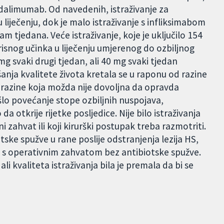
 adalimumab. Od navedenih, istraživanje za
liječenju, dok je malo istraživanje s infliksimabom
sam tjedana. Veće istraživanje, koje je uključilo 154
orisnog učinka u liječenju umjerenog do ozbiljnog
 svaki drugi tjedan, ali 40 mg svaki tjedan
šanja kvalitete života kretala se u raponu od razine
razine koja možda nije dovoljna da opravda
lo povećanje stope ozbiljnih nuspojava,
o da otkrije rijetke posljedice. Nije bilo istraživanja
i zahvat ili koji kirurški postupak treba razmotriti.
otske spužve u rane poslije odstranjenja lezija HS,
bi s operativnim zahvatom bez antibiotske spužve.
ali kvaliteta istraživanja bila je premala da bi se