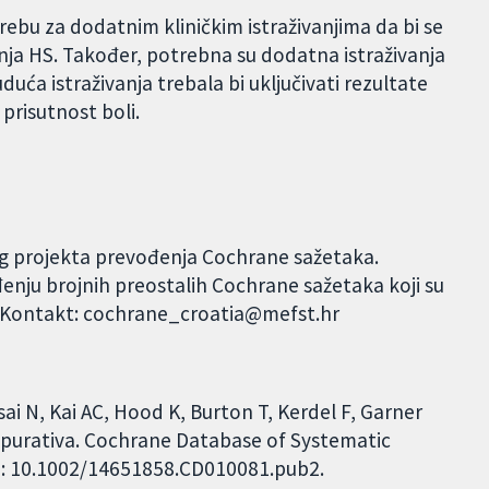
rebu za dodatnim kliničkim istraživanjima da bi se
čenja HS. Također, potrebna su dodatna istraživanja
uduća istraživanja trebala bi uključivati rezultate
i prisutnost boli.
og projekta prevođenja Cochrane sažetaka.
đenju brojnih preostalih Cochrane sažetaka koji su
. Kontakt: cochrane_croatia@mefst.hr
i N, Kai AC, Hood K, Burton T, Kerdel F, Garner
suppurativa. Cochrane Database of Systematic
DOI: 10.1002/14651858.CD010081.pub2.