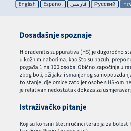
English
Español
فارسی
Русский
Hrv
Dosadašnje spoznaje
Hidradenitis suppurativa (HS) je dugoročno st
u kožnim naborima, kao što su pazuh, prepone i
pogađa 1 na 100 osoba. Obično započinje u ran
zbog boli, ožiljaka i smanjenog samopouzdanja. 
to stanje, djelomice zato jer osobe s HS-om ne 
je relativan nedostatak dokaza za usmjeravanje
Istraživačko pitanje
Koji su korisni i štetni učinci terapija za bole