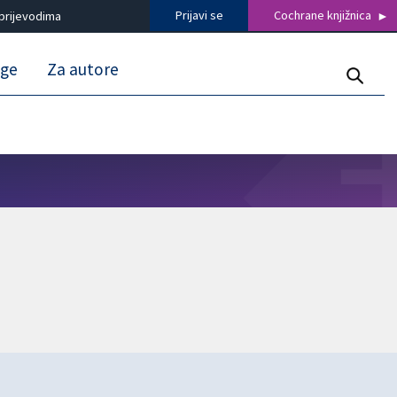
Prijavi se
Cochrane knjižnica
prijevodima
uge
Za autore