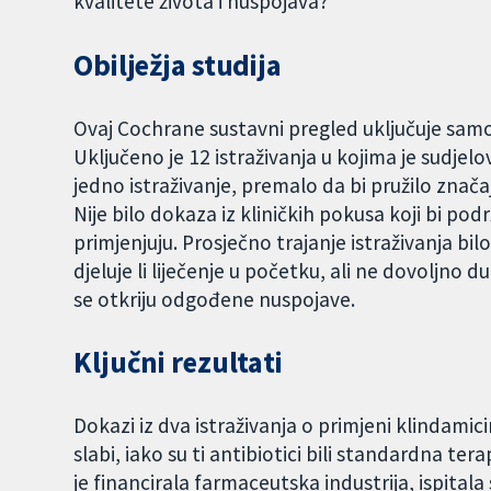
kvalitete života i nuspojava?
Obilježja studija
Ovaj Cochrane sustavni pregled uključuje samo
Uključeno je 12 istraživanja u kojima je sudjel
jedno istraživanje, premalo da bi pružilo značajni
Nije bilo dokaza iz kliničkih pokusa koji bi pod
primjenjuju. Prosječno trajanje istraživanja bil
djeluje li liječenje u početku, ali ne dovoljno d
se otkriju odgođene nuspojave.
Ključni rezultati
Dokazi iz dva istraživanja o primjeni klindamici
slabi, iako su ti antibiotici bili standardna tera
je financirala farmaceutska industrija, ispitala