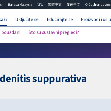
ch
Bahasa Malaysia
ไทย
繁體中文
简体中文
O Cochraneovim 
kazi
Uključite se
Educirajte se
Proizvodi i usl
i pouzdani
Što su sustavni pregledi?
Close search ✖
adenitis suppurativa