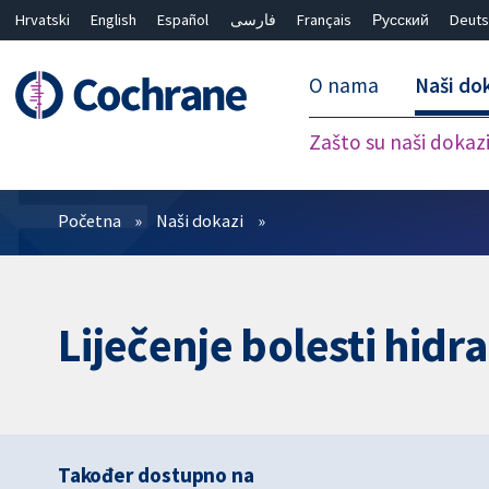
Hrvatski
English
Español
فارسی
Français
Русский
Deuts
O nama
Naši do
Zašto su naši dokaz
Prečistači
Početna
Naši dokazi
Liječenje bolesti hidr
Također dostupno na