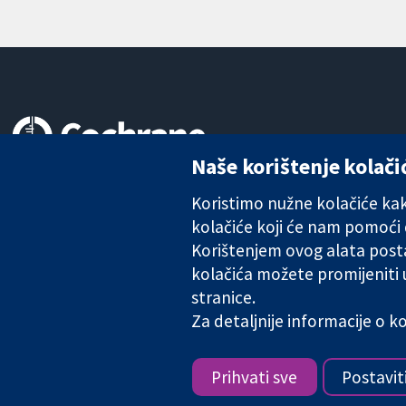
Naše korištenje kolači
Pouzdani dokazi.
Utemeljeni dokazi.
Koristimo nužne kolačiće kako
Bolje zdravlje.
kolačiće koji će nam pomoći
Korištenjem ovog alata posta
kolačića možete promijeniti
The Cochrane Collaboration is a charity (no. 1045921) and a comp
stranice.
Za detaljnije informacije o 
Copyright © 2026 The Cochrane Collaboration
Prihvati sve
Postavit