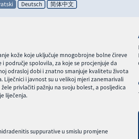
atski
Deutsch
简体中文
anje kože koje uključuje mnogobrojne bolne čireve
 područje spolovila, za koje se procjenjuje da
oj odrasloj dobi i znatno smanjuje kvalitetu života
Liječnici i javnost su u velikoj mjeri zanemarivali
žele privlačiti pažnju na svoju bolest, a posljedica
 liječenja.
st hidradenitis suppurative u smislu promjene