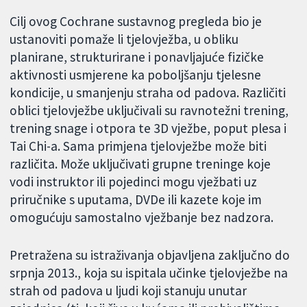
Cilj ovog Cochrane sustavnog pregleda bio je
ustanoviti pomaže li tjelovježba, u obliku
planirane, strukturirane i ponavljajuće fizičke
aktivnosti usmjerene ka poboljšanju tjelesne
kondicije, u smanjenju straha od padova. Različiti
oblici tjelovježbe uključivali su ravnotežni trening,
trening snage i otpora te 3D vježbe, poput plesa i
Tai Chi-a. Sama primjena tjelovježbe može biti
različita. Može uključivati grupne treninge koje
vodi instruktor ili pojedinci mogu vježbati uz
priručnike s uputama, DVDe ili kazete koje im
omogućuju samostalno vježbanje bez nadzora.
Pretražena su istraživanja objavljena zaključno do
srpnja 2013., koja su ispitala učinke tjelovježbe na
strah od padova u ljudi koji stanuju unutar