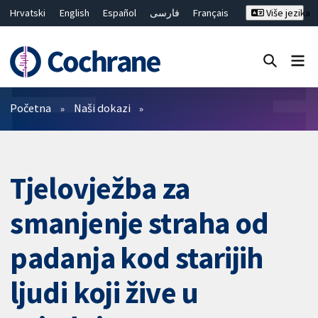
Hrvatski
English
Español
فارسی
Français
Više jezika
Русский
Deutsch
Bahasa Malaysia
ไทย
繁體中文
简体中文
Close search ✖
Prečistači
Početna
Naši dokazi
Tjelovježba za
smanjenje straha od
padanja kod starijih
ljudi koji žive u