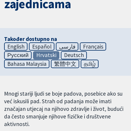
zajednicama
Također dostupno na
English
Español
فارسی
Français
Русский
Hrvatski
Deutsch
Bahasa Malaysia
繁體中文
தமிழ்
Mnogi stariji ljudi se boje padova, posebice ako su
već iskusili pad. Strah od padanja može imati
značajan utjecaj na njihovo zdravlje i život, budući
da često smanjuje njihove fizičke i društvene
aktivnosti.