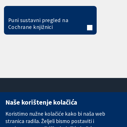
Puni sustavni pregled na
Cochrane knjižnici
Naše korištenje kolačića
11-13 Cavendish
Kontaktirajte
Square
nas
Koristimo nužne kolačiće kako bi naša web
Pouzdani dokazi.
London
Novosti
stranica radila. Željeli bismo postaviti i
Utemeljeni
W1G 0AN
Ured za
dokazi.