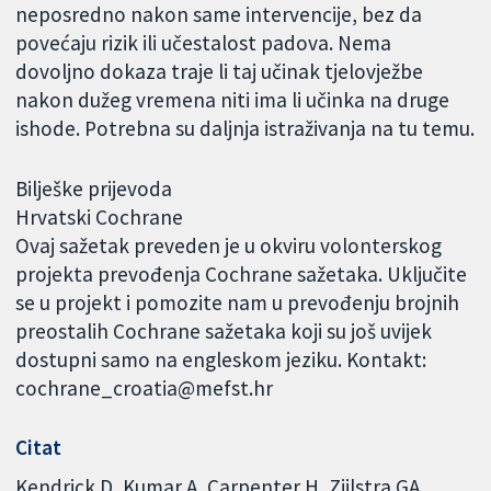
neposredno nakon same intervencije, bez da
povećaju rizik ili učestalost padova. Nema
dovoljno dokaza traje li taj učinak tjelovježbe
nakon dužeg vremena niti ima li učinka na druge
ishode. Potrebna su daljnja istraživanja na tu temu.
Bilješke prijevoda
Hrvatski Cochrane
Ovaj sažetak preveden je u okviru volonterskog
projekta prevođenja Cochrane sažetaka. Uključite
se u projekt i pomozite nam u prevođenju brojnih
preostalih Cochrane sažetaka koji su još uvijek
dostupni samo na engleskom jeziku. Kontakt:
cochrane_croatia@mefst.hr
Citat
Kendrick D, Kumar A, Carpenter H, Zijlstra GA,