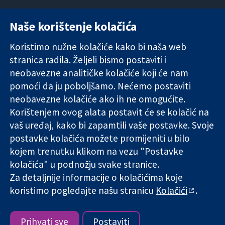
Naše korištenje kolačića
11-13 Cavendish
Kontaktirajte
Square
nas
Koristimo nužne kolačiće kako bi naša web
Pouzdani dokazi.
London
Novosti
Utemeljeni
stranica radila. Željeli bismo postaviti i
W1G 0AN
Ured za
dokazi.
Ujedinjeno
medije
neobavezne analitičke kolačiće koji će nam
Bolje zdravlje.
Kraljevstvo
O nama
pomoći da ju poboljšamo. Nećemo postaviti
Poslovi
neobavezne kolačiće ako ih ne omogućite.
Cochrane
Korištenjem ovog alata postavit će se kolačić na
Library
vaš uređaj, kako bi zapamtili vaše postavke. Svoje
postavke kolačića možete promijeniti u bilo
kojem trenutku klikom na vezu "Postavke
The Cochrane Collaboration is a charity (no. 1045921) and a
kolačića" u podnožju svake stranice.
company limited by guarantee (no. 03044323) registered in
England & Wales. VAT registration number GB 718 2127 49.
Za detaljnije informacije o kolačićima koje
koristimo pogledajte našu stranicu
Kolačići
.
Copyright © 2026 The Cochrane Collaboration
Uvjeti korištenja
|
Odricanje od odgovornosti
|
Privatnost
|
Politika kolačića
|
Postavke kolačića
Prihvati sve
Postaviti