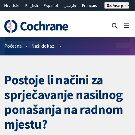
Hrvatski
English
Español
فارسی
Français
Više jezika
Русский
Deutsch
Bahasa Malaysia
ไทย
繁體中文
简体中文
Close search ✖
Prečistači
Početna
Naši dokazi
Postoje li načini za
sprječavanje nasilnog
ponašanja na radnom
mjestu?