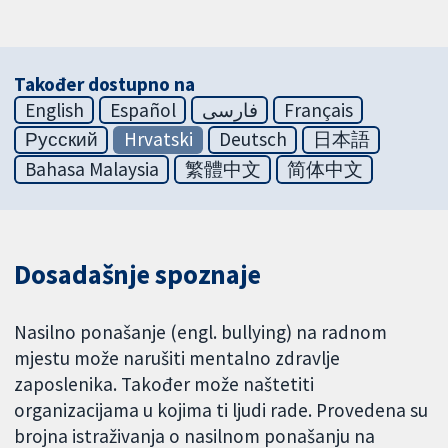
Također dostupno na
English
Español
فارسی
Français
Русский
Hrvatski
Deutsch
日本語
Bahasa Malaysia
繁體中文
简体中文
Dosadašnje spoznaje
Nasilno ponašanje (engl. bullying) na radnom
mjestu može narušiti mentalno zdravlje
zaposlenika. Također može naštetiti
organizacijama u kojima ti ljudi rade. Provedena su
brojna istraživanja o nasilnom ponašanju na