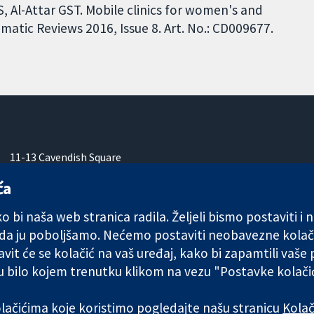
, Al-Attar GST. Mobile clinics for women's and
matic Reviews 2016, Issue 8. Art. No.: CD009677.
11-13 Cavendish Square
London
ća
W1G 0AN
Ujedinjeno Kraljevstvo
 bi naša web stranica radila. Željeli bismo postaviti i
 da ju poboljšamo. Nećemo postaviti neobavezne kolač
vit će se kolačić na vaš uređaj, kako bi zapamtili vaše
 u bilo kojem trenutku klikom na vezu "Postavke kolač
any limited by guarantee (no. 03044323) registered in England & W
kolačićima koje koristimo pogledajte našu stranicu
Kolač