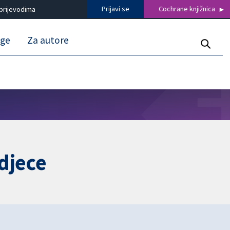
Prijavi se
Cochrane knjižnica
prijevodima
uge
Za autore
 djece