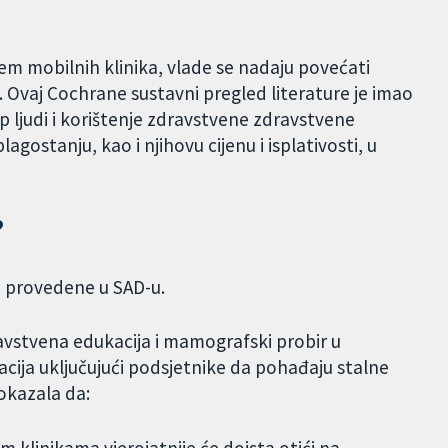
em mobilnih klinika, vlade se nadaju povećati
udi. Ovaj Cochrane sustavni pregled literature je imao
tup ljudi i korištenje zdravstvene zdravstvene
lagostanju, kao i njihovu cijenu i isplativosti, u
?
 su provedene u SAD-u.
dravstvena edukacija i mamografski probir u
cija uključujući podsjetnike da pohađaju stalne
pokazala da: