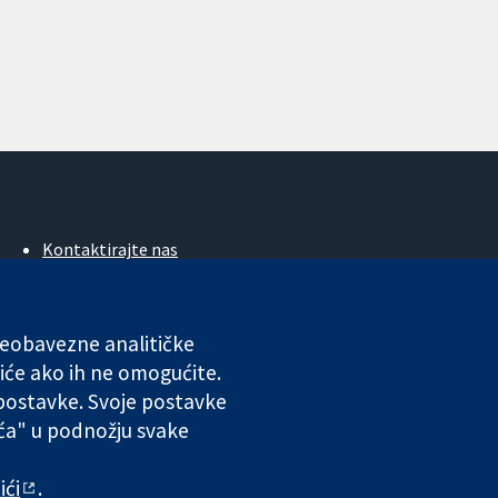
Kontaktirajte nas
Novosti
Ured za medije
O nama
 neobavezne analitičke
Poslovi
iće ako ih ne omogućite.
Cochrane Library
 postavke. Svoje postavke
ića" u podnožju svake
ales. VAT registration number GB 718 2127 49.
ići
.