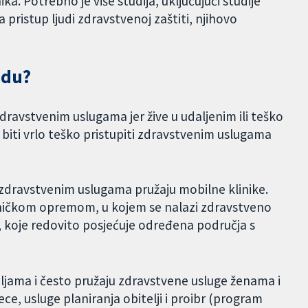
ika. Potrebno je više studija, uključujući studije
a pristup ljudi zdravstvenoj zaštiti, njihovo
edu?
dravstvenim uslugama jer žive u udaljenim ili teško
biti vrlo teško pristupiti zdravstvenim uslugama
 zdravstvenim uslugama pružaju mobilne klinike.
lničkom opremom, u kojem se nalazi zdravstveno
ra, koje redovito posjećuje određena područja s
jama i često pružaju zdravstvene usluge ženama i
jece, usluge planiranja obitelji i proibr (program