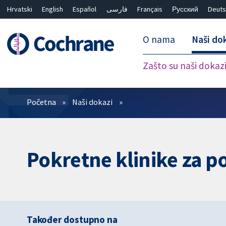
Hrvatski
English
Español
فارسی
Français
Русский
Deuts
O nama
Naši do
Zašto su naši dokaz
Prečistači
Početna
Naši dokazi
Pokretne klinike za po
Također dostupno na