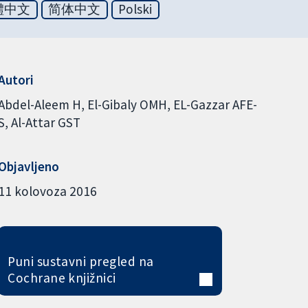
體中文
简体中文
Polski
Autori
Abdel-Aleem H
El-Gibaly OMH
EL-Gazzar AFE-
S
Al-Attar GST
Objavljeno
11 kolovoza 2016
Puni sustavni pregled na
Cochrane knjižnici