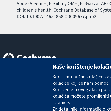
Abdel-Aleem H, El-Gibaly OMH, EL-Gazzar AFE-S
children's health. Cochrane Database of Syste
DOI: 10.1002/14651858.CD009677.pub2.
Naše korištenje kolači
Pouzdani dokazi.
Utemeljeni dokazi.
Koristimo nužne kolačiće kako
Bolje zdravlje.
kolačiće koji će nam pomoći
Korištenjem ovog alata posta
kolačića možete promijeniti
The Cochrane Collaboration is a charity (no. 1045921) and a comp
stranice.
Za detaljnije informacije o 