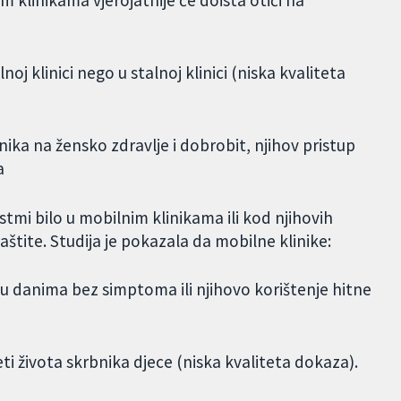
 klinikama vjerojatnije će doista otići na
oj klinici nego u stalnoj klinici (niska kvaliteta
inika na žensko zdravlje i dobrobit, njihov pristup
a
astmi bilo u mobilnim klinikama ili kod njihovih
štite. Studija je pokazala da mobilne klinike:
e u danima bez simptoma ili njihovo korištenje hitne
teti života skrbnika djece (niska kvaliteta dokaza).