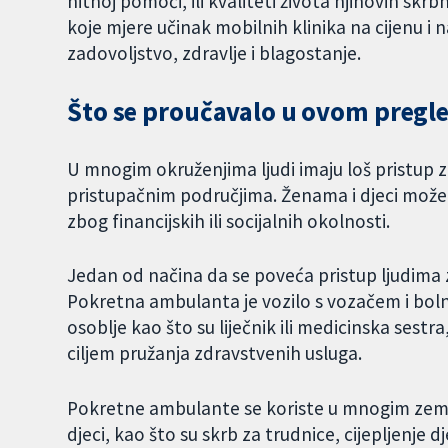
hitnoj pomoći, ili kvaliteti života njihovih skrbn
koje mjere učinak mobilnih klinika na cijenu i n
zadovoljstvo, zdravlje i blagostanje.
Što se proučavalo u ovom pregl
U mnogim okruženjima ljudi imaju loš pristup z
pristupačnim područjima. Ženama i djeci može 
zbog financijskih ili socijalnih okolnosti.
Jedan od načina da se poveća pristup ljudima
Pokretna ambulanta je vozilo s vozačem i bo
osoblje kao što su liječnik ili medicinska sest
ciljem pružanja zdravstvenih usluga.
Pokretne ambulante se koriste u mnogim zeml
djeci, kao što su skrb za trudnice, cijepljenje d