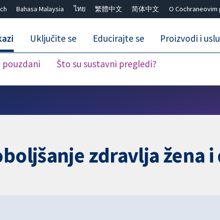
ch
Bahasa Malaysia
ไทย
繁體中文
简体中文
O Cochraneovim 
kazi
Uključite se
Educirajte se
Proizvodi i usl
i pouzdani
Što su sustavni pregledi?
Close search ✖
boljšanje zdravlja žena i