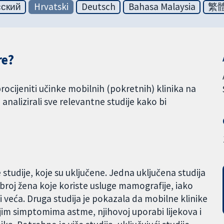
сский
Hrvatski
Deutsch
Bahasa Malaysia
繁
re?
rocijeniti učinke mobilnih (pokretnih) klinika na
analizirali sve relevantne studije kako bi
tudije, koje su uključene. Jedna uključena studija
broj žena koje koriste usluge mamografije, iako
veća. Druga studija je pokazala da mobilne klinike
čjim simptomima astme, njihovoj uporabi lijekova i