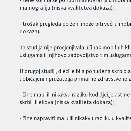
- žene kojima se ponudi mamografija u mobilnim
mamografiju (niska kvalitetea dokaza);
- trošak pregleda po ženi može biti veći u mobiln
dokaza).
Ta studija nije procjenjivala učinak mobilnih kl
uslugama ili njihovo zadovoljstvo tim uslugam
U drugoj studiji, djeci je bila ponuđena skrb o 
uobičajenih pružatelja primarne zdravstvene za
- čine malu ili nikakvu razliku kod dječje astm
skrbi i lijekova (niska kvaliteta dokaza);
- čine napraviti malu ili nikakvu razliku u kvali