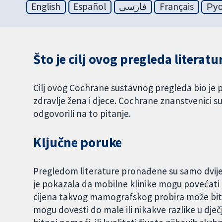
English
Español
فارسی
Français
Ру
Što je cilj ovog pregleda literatu
Cilj ovog Cochrane sustavnog pregleda bio je p
zdravlje žena i djece. Cochrane znanstvenici su 
odgovorili na to pitanje.
Ključne poruke
Pregledom literature pronađene su samo dvije s
je pokazala da mobilne klinike mogu povećati 
cijena takvog mamografskog probira može biti 
mogu dovesti do male ili nikakve razlike u dje