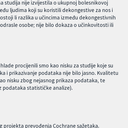
na studija nije izvijestila o ukupnoj bolesnikovoj
eđu ljudima koji su koristili dekongestive za nos i
i postoji li razlika u učincima između dekongestivnih
odrasle osobe; nije bilo dokaza o učinkovitosti ili
ade procijenili smo kao nisku za studije koje su
ka i prikazivanje podataka nije bilo jasno. Kvalitetu
kao nisku zbog nejasnog prikaza podataka, te
iz podataka statističke analize).
og projekta prevođenja Cochrane sažetaka.