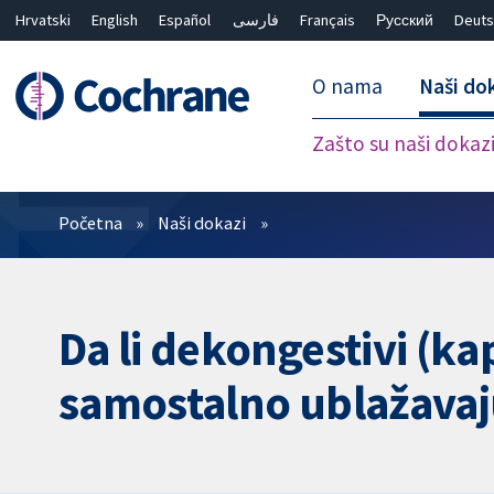
Hrvatski
English
Español
فارسی
Français
Русский
Deuts
O nama
Naši do
Zašto su naši dokaz
Prečistači
Početna
Naši dokazi
Da li dekongestivi (ka
samostalno ublažava