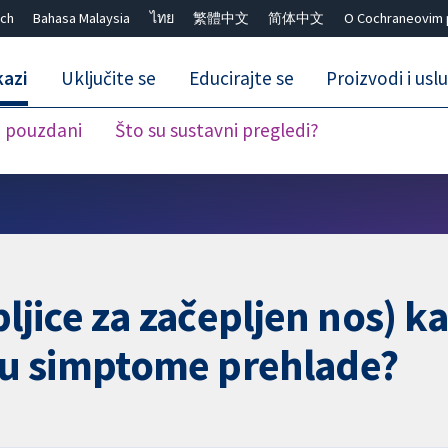
ch
Bahasa Malaysia
ไทย
繁體中文
简体中文
O Cochraneovim 
kazi
Uključite se
Educirajte se
Proizvodi i usl
i pouzdani
Što su sustavni pregledi?
Close search ✖
pljice za začepljen nos) ka
ju simptome prehlade?