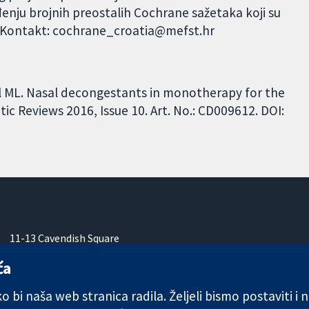
đenju brojnih preostalih Cochrane sažetaka koji su
. Kontakt: cochrane_croatia@mefst.hr
iel ML. Nasal decongestants in monotherapy for the
 Reviews 2016, Issue 10. Art. No.: CD009612. DOI:
11-13 Cavendish Square
London
ća
W1G 0AN
Ujedinjeno Kraljevstvo
 bi naša web stranica radila. Željeli bismo postaviti i