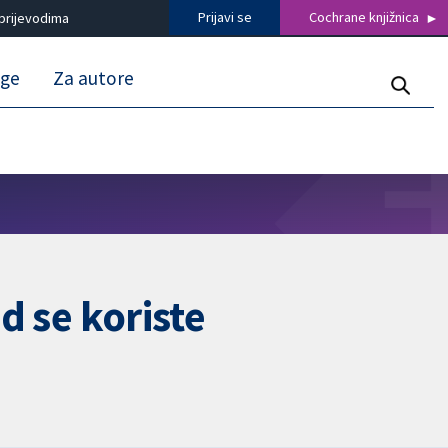
Prijavi se
Cochrane knjižnica
prijevodima
uge
Za autore
d se koriste