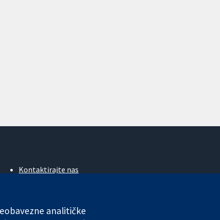
Kontaktirajte nas
Novosti
Ured za medije
O nama
 neobavezne analitičke
Poslovi