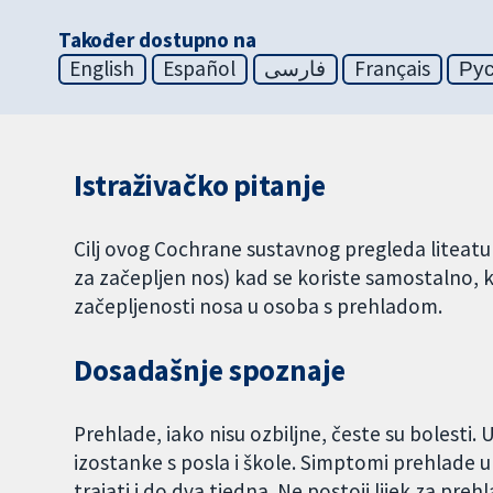
Također dostupno na
English
Español
فارسی
Français
Ру
Istraživačko pitanje
Cilj ovog Cochrane sustavnog pregleda liteature 
za začepljen nos) kad se koriste samostalno, 
začepljenosti nosa u osoba s prehladom.
Dosadašnje spoznaje
Prehlade, iako nisu ozbiljne, česte su bolesti.
izostanke s posla i škole. Simptomi prehlade uk
trajati i do dva tjedna. Ne postoji lijek za p