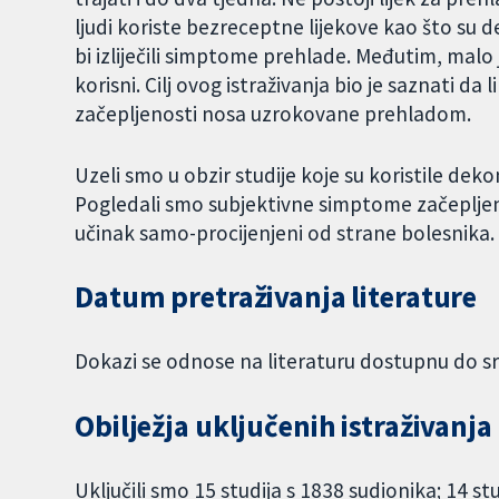
ljudi koriste bezreceptne lijekove kao što su d
bi izliječili simptome prehlade. Međutim, malo
korisni. Cilj ovog istraživanja bio je saznati d
začepljenosti nosa uzrokovane prehladom.
Uzeli smo u obzir studije koje su koristile dek
Pogledali smo subjektivne simptome začepljenj
učinak samo-procijenjeni od strane bolesnika.
Datum pretraživanja literature
Dokazi se odnose na literaturu dostupnu do sr
Obilježja uključenih istraživanja
Uključili smo 15 studija s 1838 sudionika; 14 s