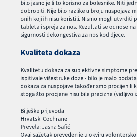
bilo jasno je li to korisno za bolesnike. Niti jed
dobrobiti. Nije bilo razlike u broju nuspojava m
onih koji ih nisu koristili. Nismo mogli utvrdit
tableta i spreja za nos. Rezultati se odnose na 
sigurnosti dekongestiva za nos kod djece.
Kvaliteta dokaza
Kvalitetu dokaza za subjektivne simptome prehl
ispitivale višestruke doze - bilo je malo podata
dokaza za nuspojave također smo procijenili 
stoga što procjene nisu bile precizne (vidljivo 
Bilješke prijevoda
Hrvatski Cochrane
Prevela: Jasna Safić
Ovaj sažetak preveden je u okviru volontersk