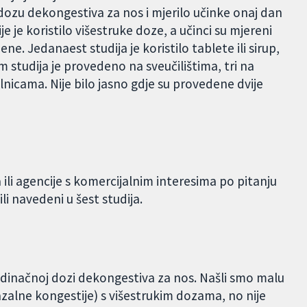
dnu dozu dekongestiva za nos i mjerilo učinke onaj dan
e je koristilo višestruke doze, a učinci su mjereni
. Jedanaest studija je koristilo tablete ili sirup,
am studija je provedeno na sveučilištima, tri na
olnicama. Nije bilo jasno gdje su provedene dvije
a ili agencije s komercijalnim interesima po pitanju
ili navedeni u šest studija.
jedinačnoj dozi dekongestiva za nos. Našli smo malu
zalne kongestije) s višestrukim dozama, no nije