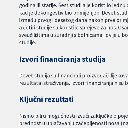
godina ili starije. Šest studija je koristilo je
kad je dekongestiv bio primijenjen. Devet studij
između prvog i desetog dana nakon prve primjene
a četiri studije su koristile sprejeve za nos. Os
sveučilištima u suradnji s bolnicama i dvije u b
studije.
Izvori financiranja studija
Devet studija su financirali proizvođači lijekov
rezultata istraživanja. Izvori financiranja nisu b
Ključni rezultati
Nismo bili u mogućnosti izvući zaključke o po
prednost u ublažavanju začepljenosti nosa (na