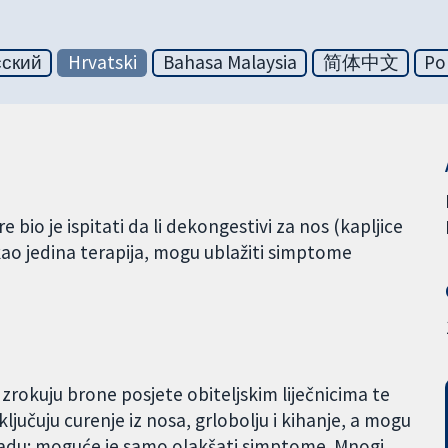
сский
Hrvatski
Bahasa Malaysia
简体中文
Po
bio je ispitati da li dekongestivi za nos (kapljice
kao jedina terapija, mogu ublažiti simptome
 Uzrokuju brone posjete obiteljskim liječnicima te
ljučuju curenje iz nosa, grlobolju i kihanje, a mogu
rehladu; moguće je samo olakšati simptome. Mnogi