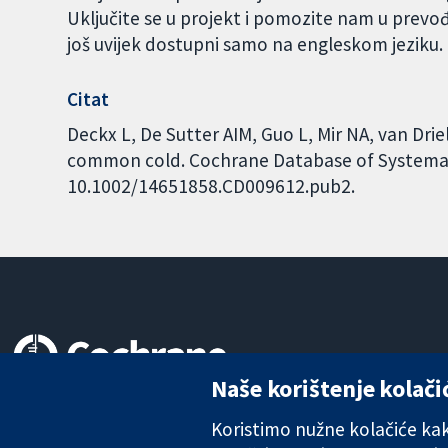
Uključite se u projekt i pomozite nam u prevo
još uvijek dostupni samo na engleskom jeziku
Citat
Deckx L, De Sutter AIM, Guo L, Mir NA, van Dr
common cold. Cochrane Database of Systematic
10.1002/14651858.CD009612.pub2.
Naše korištenje kolači
Pouzdani dokazi.
Utemeljeni dokazi.
Koristimo nužne kolačiće kako
Bolje zdravlje.