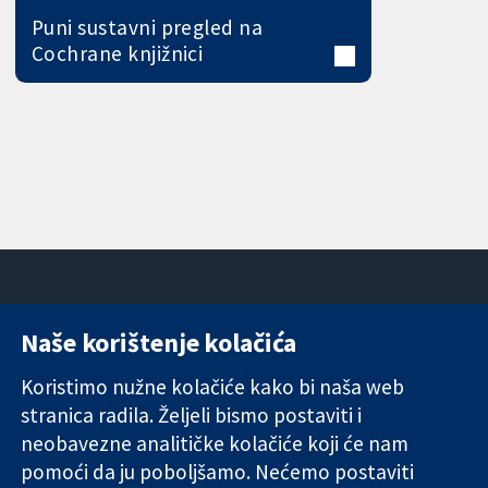
Puni sustavni pregled na
Cochrane knjižnici
Naše korištenje kolačića
11-13 Cavendish
Kontaktirajte
Square
nas
Koristimo nužne kolačiće kako bi naša web
Pouzdani dokazi.
London
Novosti
stranica radila. Željeli bismo postaviti i
Utemeljeni
W1G 0AN
Ured za
dokazi.
neobavezne analitičke kolačiće koji će nam
Ujedinjeno
medije
Bolje zdravlje.
Kraljevstvo
O nama
pomoći da ju poboljšamo. Nećemo postaviti