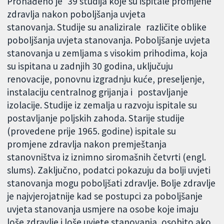
Pronađeno je 39 studija koje su ispitale promjene
zdravlja nakon poboljšanja uvjeta
stanovanja. Studije su analizirale različite oblike
poboljšanja uvjeta stanovanja. Poboljšanje uvjeta
stanovanja u zemljama s visokim prihodima, koja
su ispitana u zadnjih 30 godina, uključuju
renovacije, ponovnu izgradnju kuće, preseljenje,
instalaciju centralnog grijanja i postavljanje
izolacije. Studije iz zemalja u razvoju ispitale su
postavljanje poljskih zahoda. Starije studije
(provedene prije 1965. godine) ispitale su
promjene zdravlja nakon premještanja
stanovništva iz iznimno siromašnih četvrti (engl.
slums). Zaključno, podatci pokazuju da bolji uvjeti
stanovanja mogu poboljšati zdravlje. Bolje zdravlje
je najvjerojatnije kad se postupci za poboljšanje
uvjeta stanovanja usmjere na osobe koje imaju
loše zdravlje i loše uvjete stanovanja, osobito ako