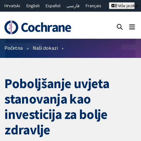
Hrvatski
English
Español
فارسی
Français
Više jezika
Русский
Deutsch
Bahasa Malaysia
ไทย
繁體中文
简体中文
Close search ✖
Prečistači
Početna
Naši dokazi
Poboljšanje uvjeta
stanovanja kao
investicija za bolje
zdravlje