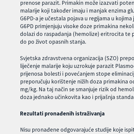
prenose parazit. Primakin može izazvati poten
malarije koji također imaju i manjak enzima 
G6PD-a je učestala pojava u regijama u kojima 
G6PD primjenjuju visoke doze primakina nekoli
dolazi do raspadanja (hemolize) eritrocita te 
do po život opasnih stanja.
Svjetska zdravstvena organizacija (SZO) prep
liječenje malarije koju uzrokuje parazit Plasm
prijenosa bolesti i povećanjem stope eliminaci
preporučuju korištenje nižih doza primakina o
mg/kg. Na taj način se smanjuje rizik od hemoli
doza jednako učinkovita kao i prijašnja stand
Rezultati pronađenih istraživanja
Nisu pronađene odgovarajuće studije koje ispit