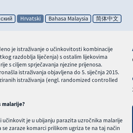
сский
Hrvatski
Bahasa Malaysia
简体中文
 je istraživanje o učinkovitosti kombinacije
tkog razdoblja liječenja) s ostalim lijekovima
rije s ciljem sprječavanja njezine prijenosa.
onašla istraživanja objavljena do 5. siječnja 2015.
iranih istraživanja (engl. randomized controlled
s malarije?
ali učinkovit je u ubijanju parazita uzročnika malarije
se zaraze komarci prilikom ugriza te na taj način