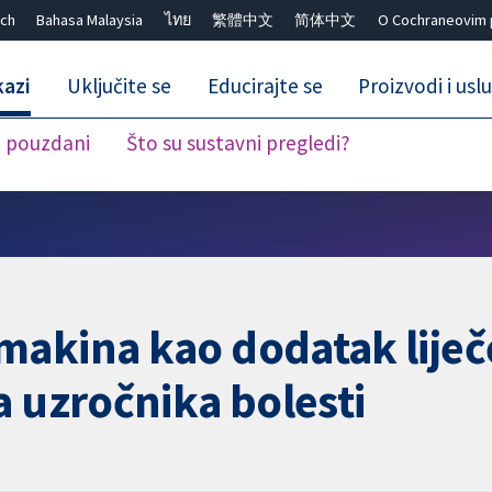
ch
Bahasa Malaysia
ไทย
繁體中文
简体中文
O Cochraneovim 
kazi
Uključite se
Educirajte se
Proizvodi i usl
i pouzdani
Što su sustavni pregledi?
Close search ✖
akina kao dodatak liječe
a uzročnika bolesti