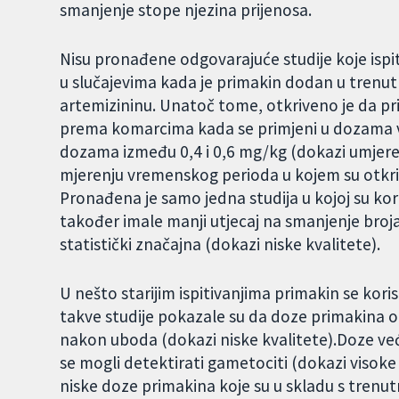
smanjenje stope njezina prijenosa.
Nisu pronađene odgovarajuće studije koje ispi
u slučajevima kada je primakin dodan u trenutn
artemizininu. Unatoč tome, otkriveno je da pr
prema komarcima kada se primjeni u dozama ve
dozama između 0,4 i 0,6 mg/kg (dokazi umjereno
mjerenju vremenskog perioda u kojem su otkriven
Pronađena je samo jedna studija u kojoj su ko
također imale manji utjecaj na smanjenje broja
statistički značajna (dokazi niske kvalitete).
U nešto starijim ispitivanjima primakin se korist
takve studije pokazale su da doze primakina 
nakon uboda (dokazi niske kvalitete).Doze već
se mogli detektirati gametociti (dokazi visoke k
niske doze primakina koje su u skladu s tren