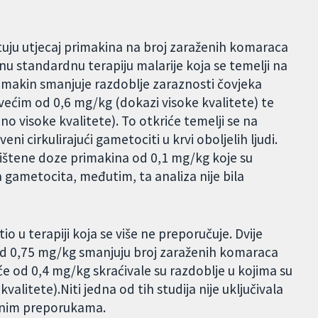
tuju utjecaj primakina na broj zaraženih komaraca
u standardnu terapiju malarije koja se temelji na
imakin smanjuje razdoblje zaraznosti čovjeka
ćim od 0,6 mg/kg (dokazi visoke kvalitete) te
 visoke kvalitete). To otkriće temelji se na
i cirkulirajući gametociti u krvi oboljelih ljudi.
rištene doze primakina od 0,1 mg/kg koje su
 gametocita, međutim, ta analiza nije bila
io u terapiji koja se više ne preporučuje. Dvije
od 0,75 mg/kg smanjuju broj zaraženih komaraca
e od 0,4 mg/kg skraćivale su razdoblje u kojima su
valitete).Niti jedna od tih studija nije uključivala
utnim preporukama.