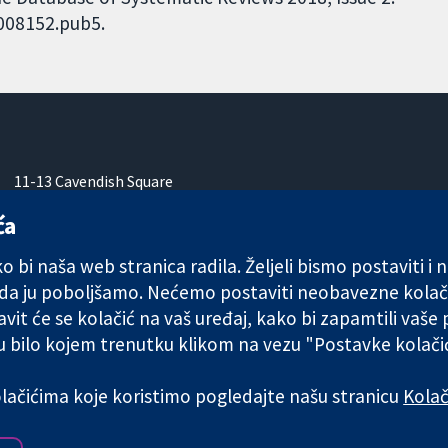
D008152.pub5.
11-13 Cavendish Square
London
ća
W1G 0AN
Ujedinjeno Kraljevstvo
 bi naša web stranica radila. Željeli bismo postaviti i
 da ju poboljšamo. Nećemo postaviti neobavezne kolač
vit će se kolačić na vaš uređaj, kako bi zapamtili vaše
 u bilo kojem trenutku klikom na vezu "Postavke kolač
any limited by guarantee (no. 03044323) registered in England & W
kolačićima koje koristimo pogledajte našu stranicu
Kolač
Uvjeti korištenja
|
Odricanje od