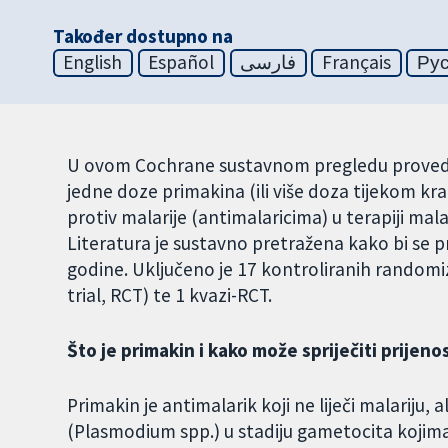
Također dostupno na
English
Español
فارسی
Français
Ру
U ovom Cochrane sustavnom pregledu provedeno
jedne doze primakina (ili više doza tijekom kra
protiv malarije (antimalaricima) u terapiji mala
Literatura je sustavno pretražena kako bi se pr
godine. Uključeno je 17 kontroliranih randomiz
trial, RCT) te 1 kvazi-RCT.
Što je primakin i kako može spriječiti prijeno
Primakin je antimalarik koji ne liječi malariju, 
(Plasmodium spp.) u stadiju gametocita kojima 