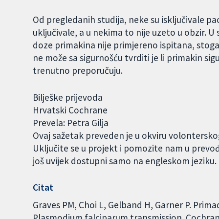
Od pregledanih studija, neke su isključivale pa
uključivale, a u nekima to nije uzeto u obzir.
doze primakina nije primjereno ispitana, st
ne može sa sigurnošću tvrditi je li primakin si
trenutno preporučuju.
Bilješke prijevoda
Hrvatski Cochrane
Prevela: Petra Gilja
Ovaj sažetak preveden je u okviru volontersk
Uključite se u projekt i pomozite nam u prevo
još uvijek dostupni samo na engleskom jeziku
Citat
Graves PM, Choi L, Gelband H, Garner P. Prima
Plasmodium falciparum transmission. Cochrane