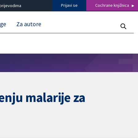
Prijavi se
Cochrane knjižnica
prijevodima
uge
Za autore
nju malarije za