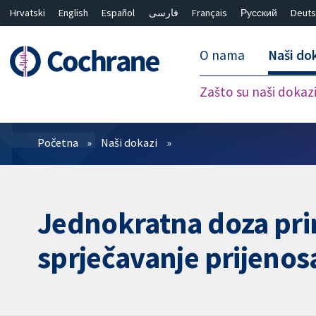
Hrvatski
English
Español
فارسی
Français
Русский
Deuts
O nama
Naši do
Zašto su naši dokaz
Prečistači
Početna
Naši dokazi
Jednokratna doza prim
sprječavanje prijenos