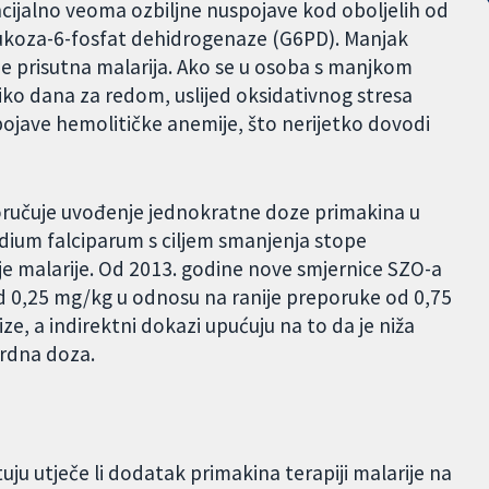
cijalno veoma ozbiljne nuspojave kod oboljelih od
glukoza-6-fosfat dehidrogenaze (G6PD). Manjak
je prisutna malarija. Ako se u osoba s manjkom
ko dana za redom, uslijed oksidativnog stresa
pojave hemolitičke anemije, što nerijetko dovodi
oručuje uvođenje jednokratne doze primakina u
odium falciparum s ciljem smanjenja stope
je malarije. Od 2013. godine nove smjernice SZO-a
d 0,25 mg/kg u odnosu na ranije preporuke od 0,75
ze, a indirektni dokazi upućuju na to da je niža
ardna doza.
uju utječe li dodatak primakina terapiji malarije na