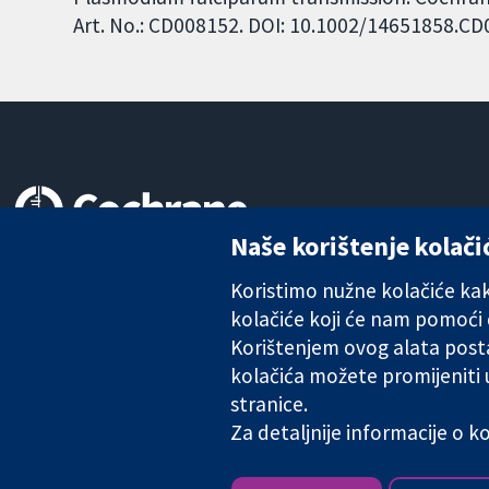
Art. No.: CD008152. DOI: 10.1002/14651858.C
Naše korištenje kolači
Pouzdani dokazi.
Utemeljeni dokazi.
Koristimo nužne kolačiće kako
Bolje zdravlje.
kolačiće koji će nam pomoći
Korištenjem ovog alata posta
kolačića možete promijeniti
The Cochrane Collaboration is a charity (no. 1045921) and a comp
stranice.
Za detaljnije informacije o 
Copyright © 2026 The Cochrane Collaboration