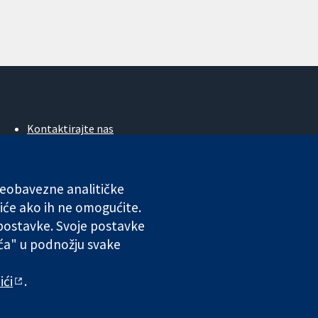
Kontaktirajte nas
Novosti
Ured za medije
O nama
 neobavezne analitičke
Poslovi
iće ako ih ne omogućite.
Cochrane Library
 postavke. Svoje postavke
ića" u podnožju svake
ales. VAT registration number GB 718 2127 49.
ići
.
 odgovornosti
|
Privatnost
|
Politika kolačića
|
Postavke kolačića