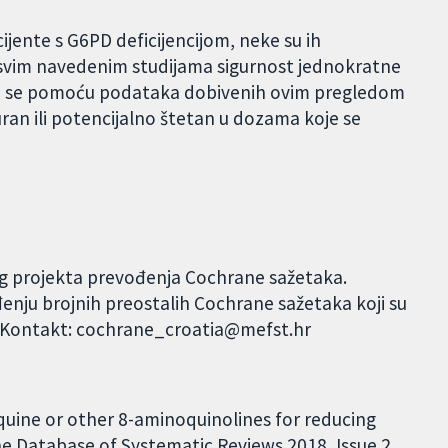
cijente s G6PD deficijencijom, neke su ih
 U svim navedenim studijama sigurnost jednokratne
oga se pomoću podataka dobivenih ovim pregledom
guran ili potencijalno štetan u dozama koje se
og projekta prevođenja Cochrane sažetaka.
đenju brojnih preostalih Cochrane sažetaka koji su
. Kontakt: cochrane_croatia@mefst.hr
quine or other 8-aminoquinolines for reducing
 Database of Systematic Reviews 2018, Issue 2.