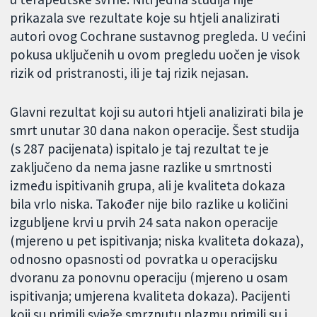
prikazala sve rezultate koje su htjeli analizirati
autori ovog Cochrane sustavnog pregleda. U većini
pokusa uključenih u ovom pregledu uočen je visok
rizik od pristranosti, ili je taj rizik nejasan.
Glavni rezultat koji su autori htjeli analizirati bila je
smrt unutar 30 dana nakon operacije. Šest studija
(s 287 pacijenata) ispitalo je taj rezultat te je
zaključeno da nema jasne razlike u smrtnosti
između ispitivanih grupa, ali je kvaliteta dokaza
bila vrlo niska. Također nije bilo razlike u količini
izgubljene krvi u prvih 24 sata nakon operacije
(mjereno u pet ispitivanja; niska kvaliteta dokaza),
odnosno opasnosti od povratka u operacijsku
dvoranu za ponovnu operaciju (mjereno u osam
ispitivanja; umjerena kvaliteta dokaza). Pacijenti
koji su primili svježe smrznutu plazmu primili su i