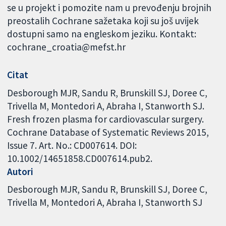
se u projekt i pomozite nam u prevođenju brojnih
preostalih Cochrane sažetaka koji su još uvijek
dostupni samo na engleskom jeziku. Kontakt:
cochrane_croatia@mefst.hr
Citat
Desborough MJR, Sandu R, Brunskill SJ, Doree C,
Trivella M, Montedori A, Abraha I, Stanworth SJ.
Fresh frozen plasma for cardiovascular surgery.
Cochrane Database of Systematic Reviews 2015,
Issue 7. Art. No.: CD007614. DOI:
10.1002/14651858.CD007614.pub2.
Autori
Desborough MJR
Sandu R
Brunskill SJ
Doree C
Trivella M
Montedori A
Abraha I
Stanworth SJ