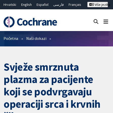
Hrvatski
English
Español
فارسی
Français
Više jezika
Русский
Deutsch
Bahasa Malaysia
ไทย
繁體中文
简体中文
Close search ✖
Prečistači
Početna
Naši dokazi
Svježe smrznuta
plazma za pacijente
koji se podvrgavaju
operaciji srca i krvnih