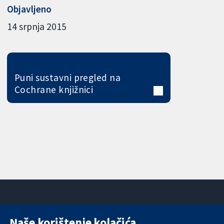
Objavljeno
14 srpnja 2015
Puni sustavni pregled na
Cochrane knjižnici
Naše korištenje kolačića
11-13 Cavendish
Kontaktirajte