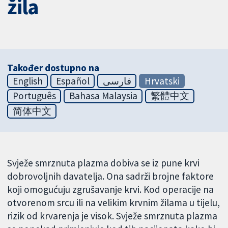
žila
Također dostupno na
English
Español
فارسی
Hrvatski
Português
Bahasa Malaysia
繁體中文
简体中文
Svježe smrznuta plazma dobiva se iz pune krvi
dobrovoljnih davatelja. Ona sadrži brojne faktore
koji omogućuju zgrušavanje krvi. Kod operacije na
otvorenom srcu ili na velikim krvnim žilama u tijelu,
rizik od krvarenja je visok. Svježe smrznuta plazma