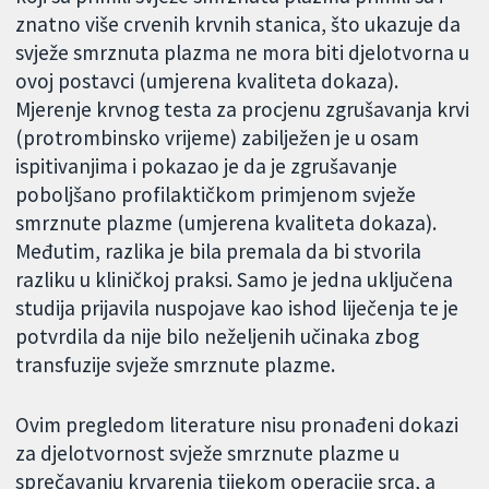
znatno više crvenih krvnih stanica, što ukazuje da
svježe smrznuta plazma ne mora biti djelotvorna u
ovoj postavci (umjerena kvaliteta dokaza).
Mjerenje krvnog testa za procjenu zgrušavanja krvi
(protrombinsko vrijeme) zabilježen je u osam
ispitivanjima i pokazao je da je zgrušavanje
poboljšano profilaktičkom primjenom svježe
smrznute plazme (umjerena kvaliteta dokaza).
Međutim, razlika je bila premala da bi stvorila
razliku u kliničkoj praksi. Samo je jedna uključena
studija prijavila nuspojave kao ishod liječenja te je
potvrdila da nije bilo neželjenih učinaka zbog
transfuzije svježe smrznute plazme.
Ovim pregledom literature nisu pronađeni dokazi
za djelotvornost svježe smrznute plazme u
sprečavanju krvarenja tijekom operacije srca, a