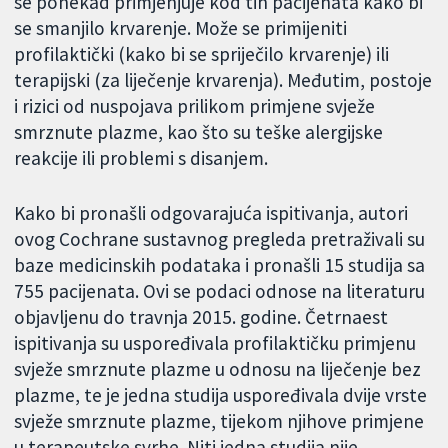
se ponekad primjenjuje kod tih pacijenata kako bi
se smanjilo krvarenje. Može se primijeniti
profilaktički (kako bi se spriječilo krvarenje) ili
terapijski (za liječenje krvarenja). Međutim, postoje
i rizici od nuspojava prilikom primjene svježe
smrznute plazme, kao što su teške alergijske
reakcije ili problemi s disanjem.
Kako bi pronašli odgovarajuća ispitivanja, autori
ovog Cochrane sustavnog pregleda pretraživali su
baze medicinskih podataka i pronašli 15 studija sa
755 pacijenata. Ovi se podaci odnose na literaturu
objavljenu do travnja 2015. godine. Četrnaest
ispitivanja su uspoređivala profilaktičku primjenu
svježe smrznute plazme u odnosu na liječenje bez
plazme, te je jedna studija uspoređivala dvije vrste
svježe smrznute plazme, tijekom njihove primjene
u terapeutske svrhe. Niti jedna studija nije