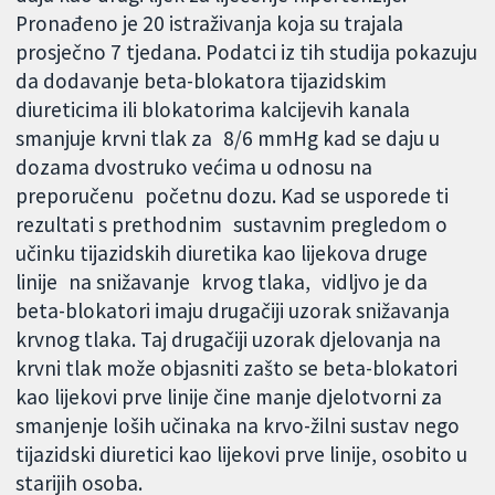
Pronađeno je 20 istraživanja koja su trajala
prosječno 7 tjedana. Podatci iz tih studija pokazuju
da dodavanje beta-blokatora tijazidskim
diureticima ili blokatorima kalcijevih kanala
smanjuje krvni tlak za 8/6 mmHg kad se daju u
dozama dvostruko većima u odnosu na
preporučenu početnu dozu. Kad se usporede ti
rezultati s prethodnim sustavnim pregledom o
učinku tijazidskih diuretika kao lijekova druge
linije na snižavanje krvog tlaka, vidljvo je da
beta-blokatori imaju drugačiji uzorak snižavanja
krvnog tlaka. Taj drugačiji uzorak djelovanja na
krvni tlak može objasniti zašto se beta-blokatori
kao lijekovi prve linije čine manje djelotvorni za
smanjenje loših učinaka na krvo-žilni sustav nego
tijazidski diuretici kao lijekovi prve linije, osobito u
starijih osoba.