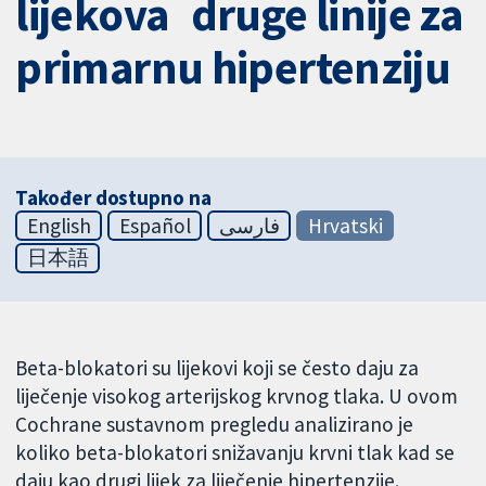
lijekova druge linije za
primarnu hipertenziju
Također dostupno na
English
Español
فارسی
Hrvatski
日本語
Beta-blokatori su lijekovi koji se često daju za
liječenje visokog arterijskog krvnog tlaka. U ovom
Cochrane sustavnom pregledu analizirano je
koliko beta-blokatori snižavanju krvni tlak kad se
daju kao drugi lijek za liječenje hipertenzije.