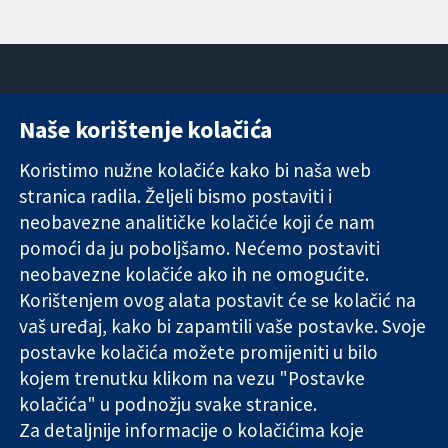
Naše korištenje kolačića
11-13 Cavendish
Kontaktirajte
Square
nas
Koristimo nužne kolačiće kako bi naša web
Pouzdani dokazi.
London
Novosti
stranica radila. Željeli bismo postaviti i
Utemeljeni
W1G 0AN
Ured za
dokazi.
neobavezne analitičke kolačiće koji će nam
Ujedinjeno
medije
Bolje zdravlje.
Kraljevstvo
O nama
pomoći da ju poboljšamo. Nećemo postaviti
Poslovi
neobavezne kolačiće ako ih ne omogućite.
Cochrane
Korištenjem ovog alata postavit će se kolačić na
Library
vaš uređaj, kako bi zapamtili vaše postavke. Svoje
postavke kolačića možete promijeniti u bilo
kojem trenutku klikom na vezu "Postavke
The Cochrane Collaboration is a charity (no. 1045921) and a
kolačića" u podnožju svake stranice.
company limited by guarantee (no. 03044323) registered in
England & Wales. VAT registration number GB 718 2127 49.
Za detaljnije informacije o kolačićima koje