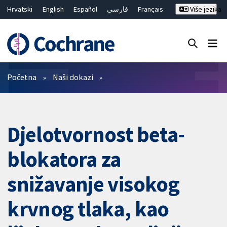
Hrvatski
English
Español
فارسی
Français
Više jezika
Русский
Deutsch
Bahasa Malaysia
ไทย
繁體中文
简体中文
Close search ✖
Prečistači
Početna
Naši dokazi
Djelotvornost beta-
blokatora za
snižavanje visokog
krvnog tlaka, kao