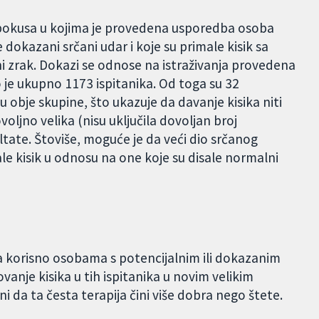
 pokusa u kojima je provedena usporedba osoba
e dokazani srčani udar i koje su primale kisik sa
čni zrak. Dokazi se odnose na istraživanja provedena
o je ukupno 1173 ispitanika. Od toga su 32
 u obje skupine, što ukazuje da davanje kisika niti
ovoljno velika (nisu uključila dovoljan broj
ultate. Štoviše, moguće je da veći dio srčanog
le kisik u odnosu na one koje su disale normalni
a korisno osobama s potencijalnim ili dokazanim
ovanje kisika u tih ispitanika u novim velikim
i da ta česta terapija čini više dobra nego štete.