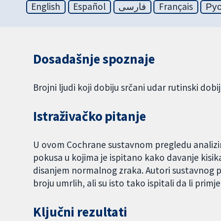
English
Español
فارسی
Français
Ру
Dosadašnje spoznaje
Brojni ljudi koji dobiju srčani udar rutinski dobij
Istraživačko pitanje
U ovom Cochrane sustavnom pregledu analizira
pokusa u kojima je ispitano kako davanje kisik
disanjem normalnog zraka. Autori sustavnog pre
broju umrlih, ali su isto tako ispitali da li pri
Ključni rezultati