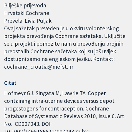
Bilješke prijevoda
Hrvatski Cochrane
Prevela: Livia Puljak
Ovaj sažetak preveden je u okviru volonterskog
projekta prevođenja Cochrane sažetaka. Uključite
se u projekt i pomozite nam u prevođenju brojnih
preostalih Cochrane sažetaka koji su još uvijek
dostupni samo na engleskom jeziku. Kontakt:
cochrane_croatia@mefst.hr
Citat
Hofmeyr GJ, Singata M, Lawrie TA. Copper
containing intra-uterine devices versus depot
progestogens for contraception. Cochrane
Database of Systematic Reviews 2010, Issue 6. Art.
No.: CD007043. DOI:
10.1002/14651858.CD007043.pub2.