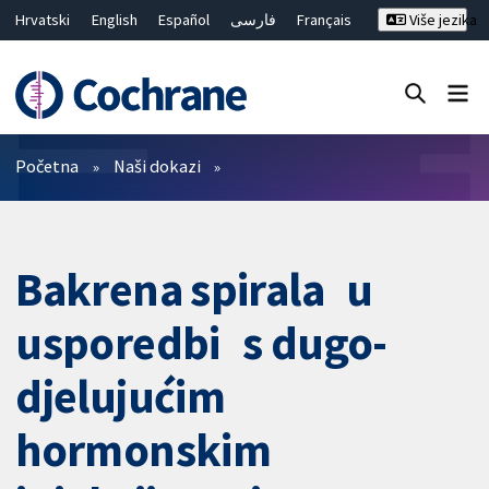
Hrvatski
English
Español
فارسی
Français
Više jezika
Русский
Deutsch
Bahasa Malaysia
ไทย
繁體中文
简体中文
Close search ✖
Prečistači
Početna
Naši dokazi
Bakrena spirala u
usporedbi s dugo-
djelujućim
hormonskim