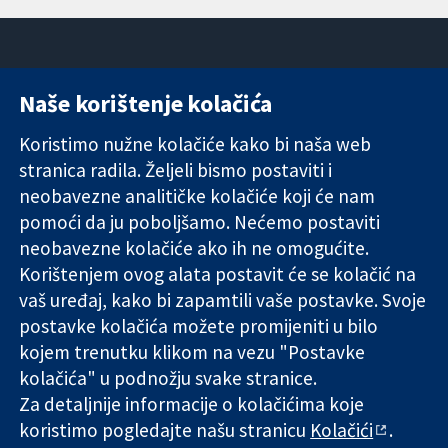
Naše korištenje kolačića
11-13 Cavendish
Kontaktirajte
Square
nas
Koristimo nužne kolačiće kako bi naša web
Pouzdani dokazi.
London
Novosti
stranica radila. Željeli bismo postaviti i
Utemeljeni
W1G 0AN
Ured za
dokazi.
Ujedinjeno
medije
neobavezne analitičke kolačiće koji će nam
Bolje zdravlje.
Kraljevstvo
O nama
pomoći da ju poboljšamo. Nećemo postaviti
Poslovi
neobavezne kolačiće ako ih ne omogućite.
Cochrane
Korištenjem ovog alata postavit će se kolačić na
Library
vaš uređaj, kako bi zapamtili vaše postavke. Svoje
postavke kolačića možete promijeniti u bilo
kojem trenutku klikom na vezu "Postavke
The Cochrane Collaboration is a charity (no. 1045921) and a
kolačića" u podnožju svake stranice.
company limited by guarantee (no. 03044323) registered in
England & Wales. VAT registration number GB 718 2127 49.
Za detaljnije informacije o kolačićima koje
koristimo pogledajte našu stranicu
Kolačići
.
Copyright © 2026 The Cochrane Collaboration