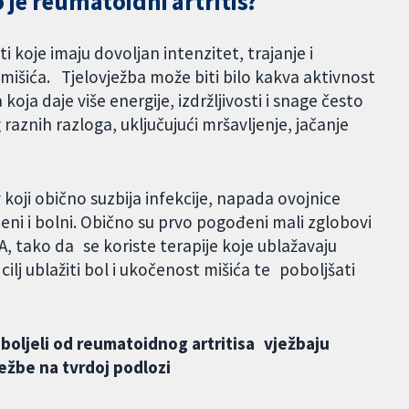
o je reumatoidni artritis?
 koje imaju dovoljan intenzitet, trajanje i
gu mišića. Tjelovježba može biti bilo kakva aktivnost
koja daje više energije, izdržljivosti i snage često
 raznih razloga, uključujući mršavljenje, jačanje
koji obično suzbija infekcije, napada ovojnice
eni i bolni. Obično su prvo pogođeni mali zglobovi
, tako da se koriste terapije koje ublažavaju
 cilj ublažiti bol i ukočenost mišića te poboljšati
oboljeli od reumatoidnog artritisa vježbaju
ežbe na tvrdoj podlozi