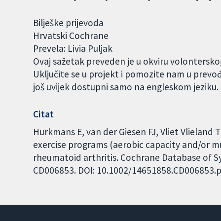
Bilješke prijevoda
Hrvatski Cochrane
Prevela: Livia Puljak
Ovaj sažetak preveden je u okviru volontersk
Uključite se u projekt i pomozite nam u prevo
još uvijek dostupni samo na engleskom jeziku
Citat
Hurkmans E, van der Giesen FJ, Vliet Vlielan
exercise programs (aerobic capacity and/or mu
rheumatoid arthritis. Cochrane Database of Sys
CD006853. DOI: 10.1002/14651858.CD006853.p