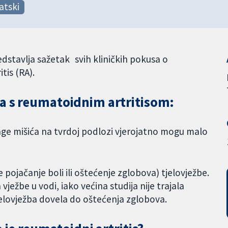
atski
stavlja sažetak svih kliničkih pokusa o
tis (RA).
a s reumatoidnim artritisom:
nage mišića na tvrdoj podlozi vjerojatno mogu malo
je pojačanje boli ili oštećenje zglobova) tjelovježbe.
 vježbe u vodi, iako većina studija nije trajala
tjelovježba dovela do oštećenja zglobova.