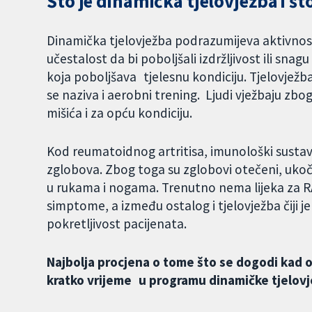
Što je dinamička tjelovježba i št
Dinamička tjelovježba podrazumijeva aktivnosti
učestalost da bi poboljšali izdržljivost ili sna
koja poboljšava tjelesnu kondiciju. Tjelovježba 
se naziva i aerobni trening. Ljudi vježbaju zbog
mišića i za opću kondiciju.
Kod reumatoidnog artritisa, imunološki sustav 
zglobova. Zbog toga su zglobovi otečeni, ukoč
u rukama i nogama. Trenutno nema lijeka za RA
simptome, a između ostalog i tjelovježba čiji je
pokretljivost pacijenata.
Najbolja procjena o tome što se dogodi kad 
kratko vrijeme u programu dinamičke tjelovj