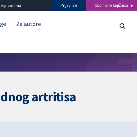
Prijavi se
Cochrane knjižnica
prijevodima
uge
Za autore
dnog artritisa