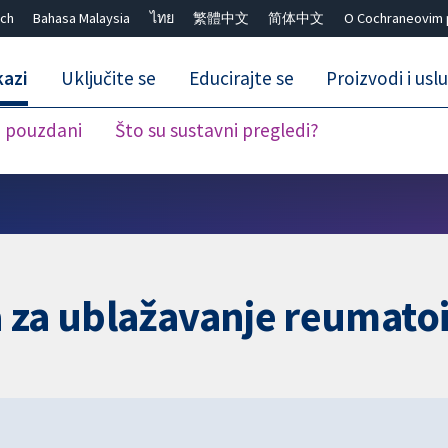
ch
Bahasa Malaysia
ไทย
繁體中文
简体中文
O Cochraneovim 
kazi
Uključite se
Educirajte se
Proizvodi i usl
i pouzdani
Što su sustavni pregledi?
Close search ✖
 za ublažavanje reumatoi