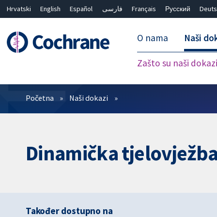
Hrvatski
English
Español
فارسی
Français
Русский
Deuts
O nama
Naši do
Zašto su naši dokaz
Prečistači
Početna
Naši dokazi
Dinamička tjelovježba
Također dostupno na