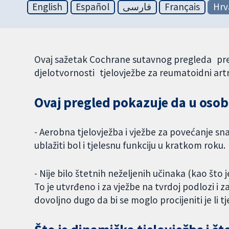
English
Español
فارسی
Français
Hrv
Ovaj sažetak Cochrane sutavnog pregleda pred
djelotvornosti tjelovježbe za reumatoidni artri
Ovaj pregled pokazuje da u osob
- Aerobna tjelovježba i vježbe za povećanje s
ublažiti bol i tjelesnu funkciju u kratkom roku.
- Nije bilo štetnih neželjenih učinaka (kao što 
To je utvrđeno i za vježbe na tvrdoj podlozi i za
dovoljno dugo da bi se moglo procijeniti je li 