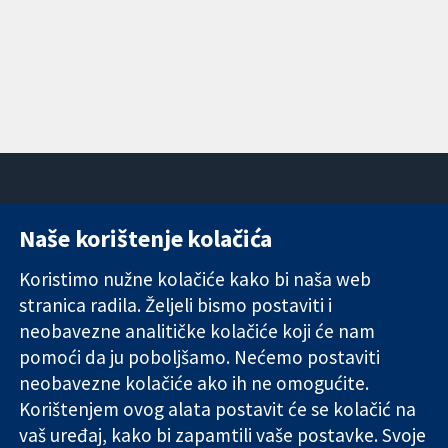
Naše korištenje kolačića
11-13 Cavendish
Kontaktirajte
Square
nas
Koristimo nužne kolačiće kako bi naša web
Pouzdani dokazi.
London
Novosti
stranica radila. Željeli bismo postaviti i
Utemeljeni
W1G 0AN
Ured za
dokazi.
neobavezne analitičke kolačiće koji će nam
Ujedinjeno
medije
Bolje zdravlje.
Kraljevstvo
O nama
pomoći da ju poboljšamo. Nećemo postaviti
Poslovi
neobavezne kolačiće ako ih ne omogućite.
Cochrane
Korištenjem ovog alata postavit će se kolačić na
Library
vaš uređaj, kako bi zapamtili vaše postavke. Svoje