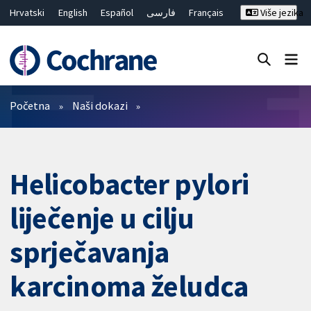
Hrvatski
English
Español
فارسی
Français
Više jezika
Русский
Deutsch
Bahasa Malaysia
ไทย
繁體中文
简体中文
Close search ✖
Prečistači
Početna
Naši dokazi
Helicobacter pylori
liječenje u cilju
sprječavanja
karcinoma želudca