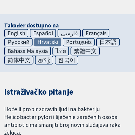
Također dostupno na
English
Español
فارسی
Français
Русский
Hrvatski
Português
日本語
Bahasa Malaysia
ไทย
繁體中文
简体中文
தமிழ்
한국어
Istraživačko pitanje
Hoće li probir zdravih ljudi na bakteriju
Helicobacter pylori i liječenje zaraženih osoba
antibioticima smanjiti broj novih slučajeva raka
želuca.