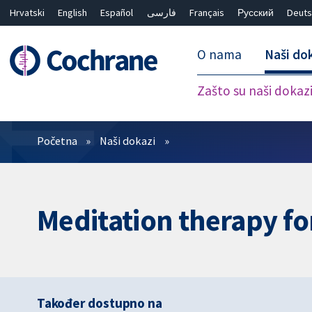
Hrvatski
English
Español
فارسی
Français
Русский
Deuts
O nama
Naši do
Zašto su naši dokaz
Prečistači
Početna
Naši dokazi
Meditation therapy fo
Također dostupno na