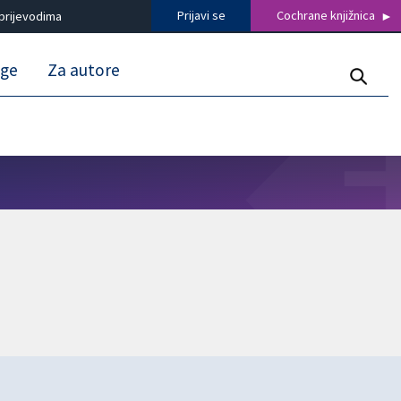
Prijavi se
Cochrane knjižnica
prijevodima
uge
Za autore