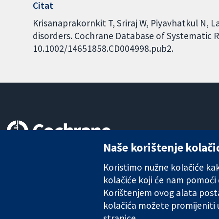
Citat
Krisanaprakornkit T, Sriraj W, Piyavhatkul N, 
disorders. Cochrane Database of Systematic Re
10.1002/14651858.CD004998.pub2.
Naše korištenje kolači
Pouzdani dokazi.
Utemeljeni dokazi.
Koristimo nužne kolačiće kako
Bolje zdravlje.
kolačiće koji će nam pomoći
Korištenjem ovog alata posta
kolačića možete promijeniti
The Cochrane Collaboration is a charity (no. 1045921) and a comp
stranice.