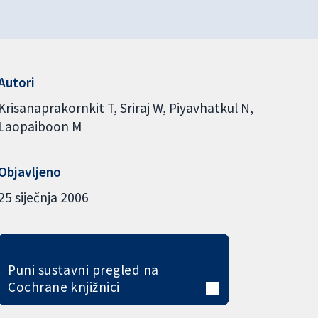
Autori
Krisanaprakornkit T
Sriraj W
Piyavhatkul N
Laopaiboon M
Objavljeno
25 siječnja 2006
Puni sustavni pregled na
Cochrane knjižnici