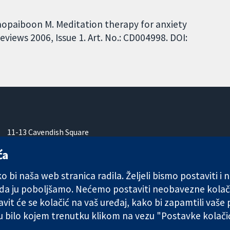
Laopaiboon M. Meditation therapy for anxiety
views 2006, Issue 1. Art. No.: CD004998. DOI:
11-13 Cavendish Square
London
ća
W1G 0AN
Ujedinjeno Kraljevstvo
 bi naša web stranica radila. Željeli bismo postaviti i
 da ju poboljšamo. Nećemo postaviti neobavezne kolač
vit će se kolačić na vaš uređaj, kako bi zapamtili vaše
 u bilo kojem trenutku klikom na vezu "Postavke kolač
any limited by guarantee (no. 03044323) registered in England & W