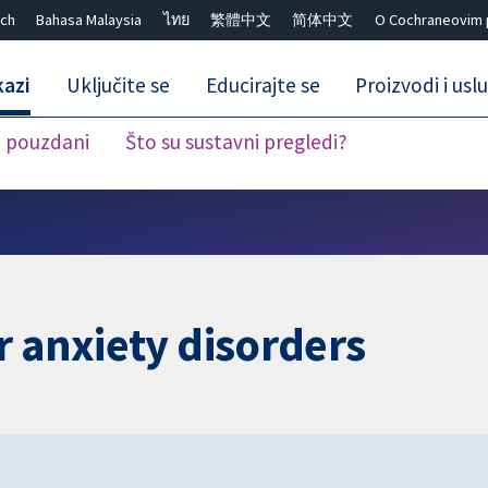
ch
Bahasa Malaysia
ไทย
繁體中文
简体中文
O Cochraneovim 
kazi
Uključite se
Educirajte se
Proizvodi i usl
i pouzdani
Što su sustavni pregledi?
Close search ✖
r anxiety disorders