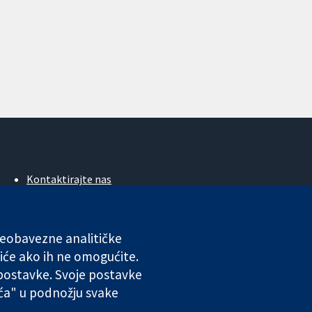
Kontaktirajte nas
Novosti
Ured za medije
O nama
 neobavezne analitičke
Poslovi
iće ako ih ne omogućite.
Cochrane Library
 postavke. Svoje postavke
ića" u podnožju svake
ales. VAT registration number GB 718 2127 49.