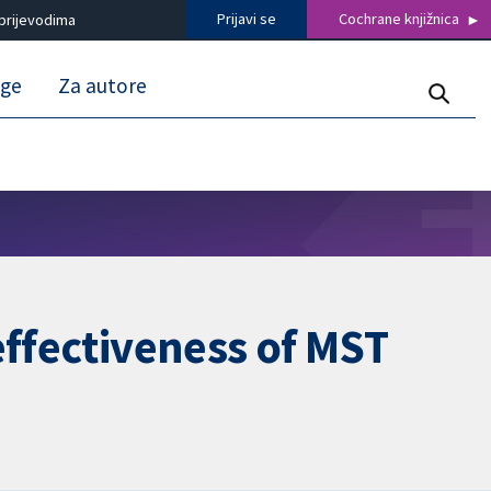
Prijavi se
Cochrane knjižnica
prijevodima
uge
Za autore
effectiveness of MST