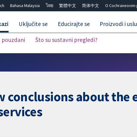
ch
Bahasa Malaysia
ไทย
繁體中文
简体中文
O Cochraneovim 
kazi
Uključite se
Educirajte se
Proizvodi i usl
i pouzdani
Što su sustavni pregledi?
Close search ✖
aw conclusions about the 
services