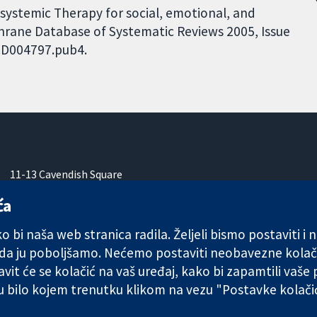
isystemic Therapy for social, emotional, and
hrane Database of Systematic Reviews 2005, Issue
.CD004797.pub4.
11-13 Cavendish Square
London
ća
W1G 0AN
Ujedinjeno Kraljevstvo
 bi naša web stranica radila. Željeli bismo postaviti i
 da ju poboljšamo. Nećemo postaviti neobavezne kolač
vit će se kolačić na vaš uređaj, kako bi zapamtili vaše
 u bilo kojem trenutku klikom na vezu "Postavke kolač
any limited by guarantee (no. 03044323) registered in England & W