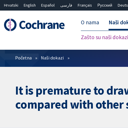
Hrvatski
English
Español
فارسی
Français
Русский
Deuts
O nama
Naši do
Zašto su naši dokaz
Prečistači
Početna
Naši dokazi
It is premature to dr
compared with other 