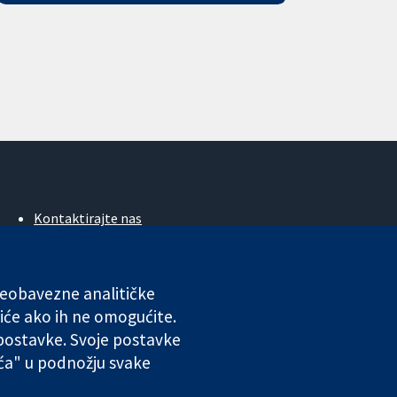
Kontaktirajte nas
Novosti
Ured za medije
O nama
 neobavezne analitičke
Poslovi
iće ako ih ne omogućite.
Cochrane Library
 postavke. Svoje postavke
ića" u podnožju svake
ales. VAT registration number GB 718 2127 49.