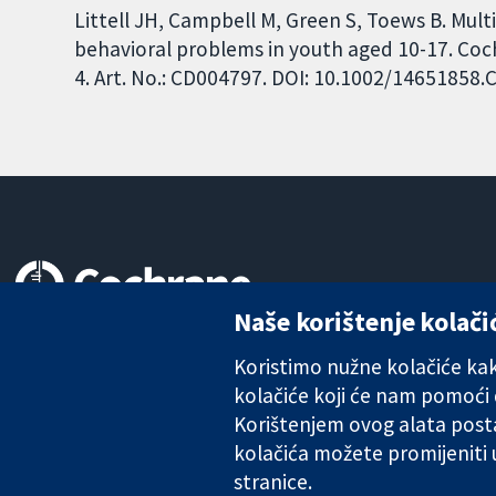
Littell JH, Campbell M, Green S, Toews B. Mult
behavioral problems in youth aged 10-17. Coc
4. Art. No.: CD004797. DOI: 10.1002/14651858
Naše korištenje kolači
Pouzdani dokazi.
Utemeljeni dokazi.
Koristimo nužne kolačiće kako
Bolje zdravlje.
kolačiće koji će nam pomoći
Korištenjem ovog alata posta
kolačića možete promijeniti
The Cochrane Collaboration is a charity (no. 1045921) and a comp
stranice.