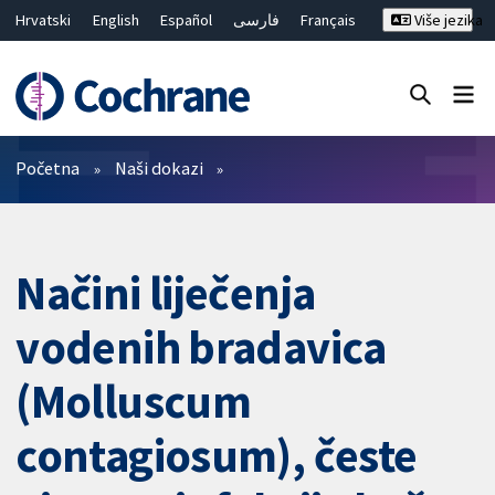
Hrvatski
English
Español
فارسی
Français
Više jezika
Русский
Deutsch
Bahasa Malaysia
ไทย
繁體中文
简体中文
Close search ✖
Prečistači
Početna
Naši dokazi
Načini liječenja
vodenih bradavica
(Molluscum
contagiosum), česte