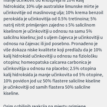
manje učinkovit od kriospreja ili 10% kalij
hidroksida; 10% ulje australske limunske mirte je
učinkovitije od maslinovog ulja; 10% krema benzoil
peroksida je učinkovitija od 0.5% tretinoina; 5%
natrij nitrit primijenjen zajedno s 5% salicilnom
kiselinom je učinkovitiji u odnosu na samu 5%
salicilnu kiselinu; jod s uljem čajevca je učinkovitiji u
odnosu na čajevac ili jod posebno. Pronađeno je
više dokaza niske kvalitete koji predlažu da je 10%
kalij hidroksid učinkovitiji u odnosu na fiziološku
otopinu; homeopatska calcarea carbonica je
učinkovitija u odnosu na placebo; 2.5% otopina
kalij hidroksida ja manje učinkovita od 5% otopine,
10% povidon jod uz 50% flastere salicilne kiseline
je učinkovitiji od samih flastera 50% salicilne
kiseline.
Osim ozbiljnih reakcija na mjestu primjene