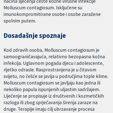
načina liječenja česte kožne virusne infekcije
Molluscum contagiosum. Isključene su
imunokompromitirane osobe i osobe zaražene
spolnim putem.
Dosadašnje spoznaje
Kod zdravih osoba, Molluscum contagiosum je
samoograničavajuća, relativno bezopasna kožna
infekcija. Uglavnom pogađa djecu i adolescente,
rijetko odrasle. Rasprostranjena je u čitavom
svijetu, no češće se javlja u područjima tople klime.
Molluscum contagiosum se javljaju kao jedna ili
nekoliko papula ispunjenih uljastim sadržajem.
Liječenje se propisuje iz društvenih i kozmetičkih
razloga ili zbog sprječavanja širenja zaraze na
druge. Terapije imaju cilj ubrzavanje procesa