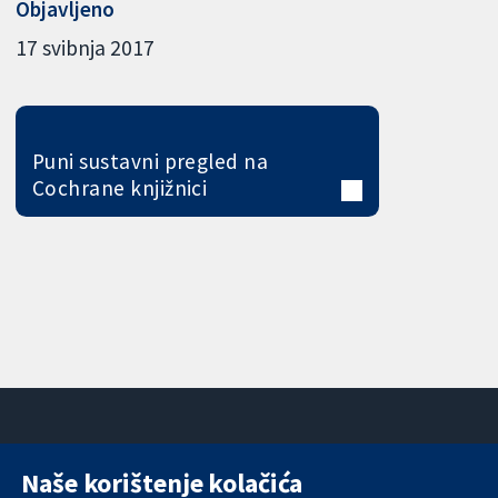
Objavljeno
17 svibnja 2017
Puni sustavni pregled na
Cochrane knjižnici
Naše korištenje kolačića
11-13 Cavendish
Kontaktirajte