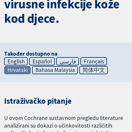
virusne infekcije kože
kod djece.
Također dostupno na
English
Español
فارسی
Français
Hrvatski
Bahasa Malaysia
简体中文
Istraživačko pitanje
U ovom Cochrane sustavnom pregledu literature
analizirani su dokazi o učinkovitosti različitih