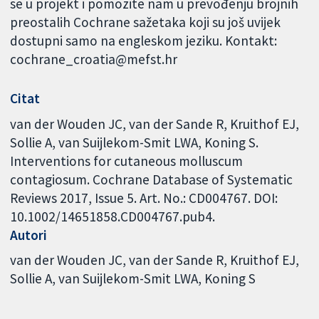
se u projekt i pomozite nam u prevođenju brojnih
preostalih Cochrane sažetaka koji su još uvijek
dostupni samo na engleskom jeziku. Kontakt:
cochrane_croatia@mefst.hr
Citat
van der Wouden JC, van der Sande R, Kruithof EJ,
Sollie A, van Suijlekom-Smit LWA, Koning S.
Interventions for cutaneous molluscum
contagiosum. Cochrane Database of Systematic
Reviews 2017, Issue 5. Art. No.: CD004767. DOI:
10.1002/14651858.CD004767.pub4.
Autori
van der Wouden JC
van der Sande R
Kruithof EJ
Sollie A
van Suijlekom-Smit LWA
Koning S