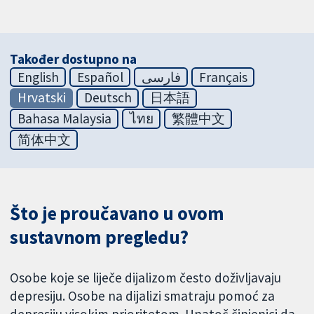
Također dostupno na
English
Español
فارسی
Français
Hrvatski
Deutsch
日本語
Bahasa Malaysia
ไทย
繁體中文
简体中文
Što je proučavano u ovom
sustavnom pregledu?
Osobe koje se liječe dijalizom često doživljavaju
depresiju. Osobe na dijalizi smatraju pomoć za
depresiju visokim prioritetom. Unatoč činjenici da