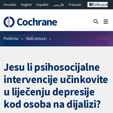
Hrvatski
English
Español
فارسی
Français
Više jezika
Русский
Deutsch
Bahasa Malaysia
ไทย
繁體中文
简体中文
Close search ✖
Prečistači
Početna
Naši dokazi
Jesu li psihosocijalne
intervencije učinkovite
u liječenju depresije
kod osoba na dijalizi?