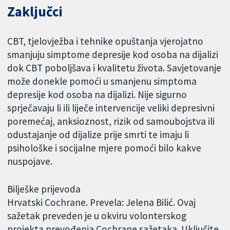
Zaključci
CBT, tjelovježba i tehnike opuštanja vjerojatno
smanjuju simptome depresije kod osoba na dijalizi
dok CBT poboljšava i kvalitetu života. Savjetovanje
može donekle pomoći u smanjenu simptoma
depresije kod osoba na dijalizi. Nije sigurno
sprječavaju li ili liječe intervencije veliki depresivni
poremećaj, anksioznost, rizik od samoubojstva ili
odustajanje od dijalize prije smrti te imaju li
psihološke i socijalne mjere pomoći bilo kakve
nuspojave.
Bilješke prijevoda
Hrvatski Cochrane. Prevela: Jelena Bilić. Ovaj
sažetak preveden je u okviru volonterskog
projekta prevođenja Cochrane sažetaka. Uključite