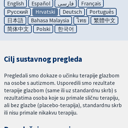
English
Español
فارسی
Français
Русский
Hrvatski
Deutsch
Português
日本語
Bahasa Malaysia
ไทย
繁體中文
简体中文
Polski
한국어
Cilj sustavnog pregleda
Pregledali smo dokaze o učinku terapije glazbom
na osobe s autizmom. Usporedili smo rezultate
terapije glazbom (same ili uz standardnu skrb) s
rezultatima osoba koje su primale sličnu terapiju,
ali bez glazbe (placebo-terapija), standardnu skrb
ili nisu primale nikakvu terapiju.