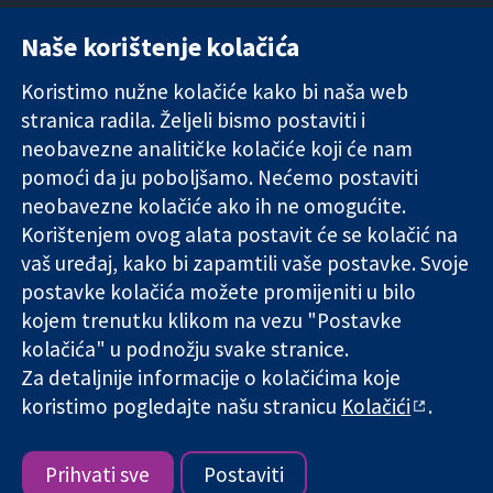
Naše korištenje kolačića
11-13 Cavendish
Kontaktirajte
Square
nas
Koristimo nužne kolačiće kako bi naša web
Pouzdani dokazi.
London
Novosti
Utemeljeni
stranica radila. Željeli bismo postaviti i
W1G 0AN
Ured za
dokazi.
Ujedinjeno
medije
neobavezne analitičke kolačiće koji će nam
Bolje zdravlje.
Kraljevstvo
O nama
pomoći da ju poboljšamo. Nećemo postaviti
Poslovi
neobavezne kolačiće ako ih ne omogućite.
Cochrane
Korištenjem ovog alata postavit će se kolačić na
Library
vaš uređaj, kako bi zapamtili vaše postavke. Svoje
postavke kolačića možete promijeniti u bilo
kojem trenutku klikom na vezu "Postavke
The Cochrane Collaboration is a charity (no. 1045921) and a
kolačića" u podnožju svake stranice.
company limited by guarantee (no. 03044323) registered in
England & Wales. VAT registration number GB 718 2127 49.
Za detaljnije informacije o kolačićima koje
koristimo pogledajte našu stranicu
Kolačići
.
Copyright © 2026 The Cochrane Collaboration
Uvjeti korištenja
|
Odricanje od odgovornosti
|
Privatnost
|
Politika kolačića
|
Postavke kolačića
Prihvati sve
Postaviti