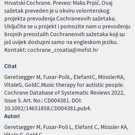
Hrvatski Cochrane. Preveo: Maks Prpić. Ovaj
sažetak preveden je u okviru volonterskog
projekta prevođenja Cochraneovih sažetaka.
Uključite se u projekt i pomozite nam u prevođenju
brojnih preostalih Cochraneovih sažetaka koji su
još uvijek dostupni samo na engleskom jeziku.
Kontakt: cochrane_croatia@mefst.hr
Citat
Geretsegger M, Fusar-PoliL, ElefantC, MösslerKA,
VitaleG, GoldC.Music therapy for autistic people.
Cochrane Database of Systematic Reviews 2022,
Issue 5. Art. No.: CD004381. DOI:
10.1002/14651858.CD004381.pub4.
Autori
Geretsegger M
Fusar-Poli L
Elefant C
Mössler KA
Vitale G
Gold C