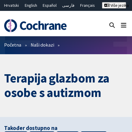
Hrvatski
English
Español
فارسی
Français
Više jezika
Русский
Deutsch
Bahasa Malaysia
ไทย
繁體中文
简体中文
Close search ✖
Prečistači
Početna
Naši dokazi
Terapija glazbom za
osobe s autizmom
Također dostupno na