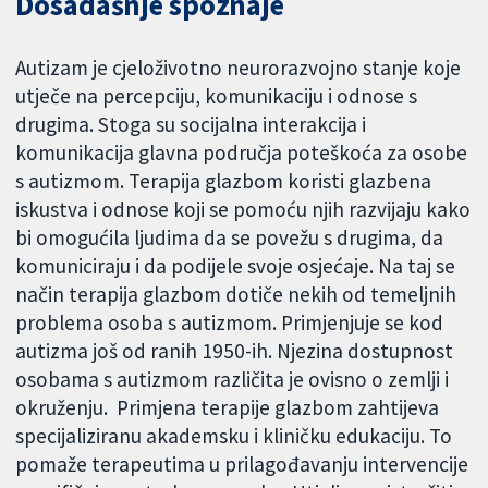
Dosadašnje spoznaje
Autizam je cjeloživotno neurorazvojno stanje koje
utječe na percepciju, komunikaciju i odnose s
drugima. Stoga su socijalna interakcija i
komunikacija glavna područja poteškoća za osobe
s autizmom. Terapija glazbom koristi glazbena
iskustva i odnose koji se pomoću njih razvijaju kako
bi omogućila ljudima da se povežu s drugima, da
komuniciraju i da podijele svoje osjećaje. Na taj se
način terapija glazbom dotiče nekih od temeljnih
problema osoba s autizmom. Primjenjuje se kod
autizma još od ranih 1950-ih. Njezina dostupnost
osobama s autizmom različita je ovisno o zemlji i
okruženju. Primjena terapije glazbom zahtijeva
specijaliziranu akademsku i kliničku edukaciju. To
pomaže terapeutima u prilagođavanju intervencije