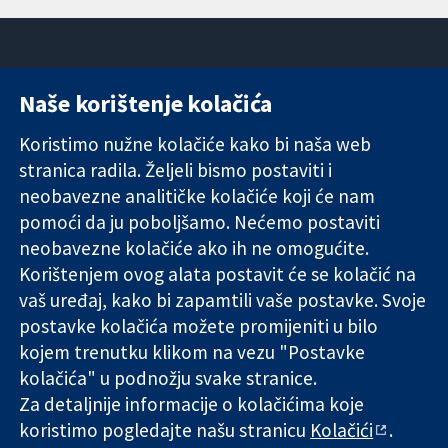
Naše korištenje kolačića
11-13 Cavendish
Kontaktirajte
Square
nas
Koristimo nužne kolačiće kako bi naša web
Pouzdani dokazi.
London
Novosti
stranica radila. Željeli bismo postaviti i
Utemeljeni
W1G 0AN
Ured za
dokazi.
neobavezne analitičke kolačiće koji će nam
Ujedinjeno
medije
Bolje zdravlje.
Kraljevstvo
O nama
pomoći da ju poboljšamo. Nećemo postaviti
Poslovi
neobavezne kolačiće ako ih ne omogućite.
Cochrane
Korištenjem ovog alata postavit će se kolačić na
Library
vaš uređaj, kako bi zapamtili vaše postavke. Svoje
postavke kolačića možete promijeniti u bilo
kojem trenutku klikom na vezu "Postavke
The Cochrane Collaboration is a charity (no. 1045921) and a
kolačića" u podnožju svake stranice.
company limited by guarantee (no. 03044323) registered in
England & Wales. VAT registration number GB 718 2127 49.
Za detaljnije informacije o kolačićima koje
koristimo pogledajte našu stranicu
Kolačići
.
Copyright © 2026 The Cochrane Collaboration