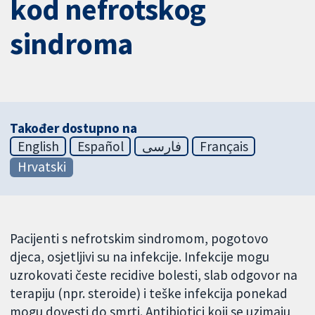
kod nefrotskog
sindroma
Također dostupno na
English
Español
فارسی
Français
Hrvatski
Pacijenti s nefrotskim sindromom, pogotovo
djeca, osjetljivi su na infekcije. Infekcije mogu
uzrokovati česte recidive bolesti, slab odgovor na
terapiju (npr. steroide) i teške infekcija ponekad
mogu dovesti do smrti. Antibiotici koji se uzimaju