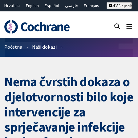
Hrvatski
English
Español
فارسی
Français
Više jezika
Русский
Deutsch
Bahasa Malaysia
ไทย
繁體中文
简体中文
Close search ✖
Prečistači
Početna
Naši dokazi
Nema čvrstih dokaza o
djelotvornosti bilo koje
intervencije za
sprječavanje infekcije