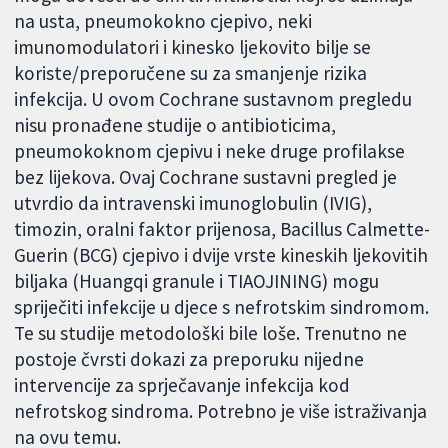
na usta, pneumokokno cjepivo, neki
imunomodulatori i kinesko ljekovito bilje se
koriste/preporučene su za smanjenje rizika
infekcija. U ovom Cochrane sustavnom pregledu
nisu pronađene studije o antibioticima,
pneumokoknom cjepivu i neke druge profilakse
bez lijekova. Ovaj Cochrane sustavni pregled je
utvrdio da intravenski imunoglobulin (IVIG),
timozin, oralni faktor prijenosa, Bacillus Calmette-
Guerin (BCG) cjepivo i dvije vrste kineskih ljekovitih
biljaka (Huangqi granule i TIAOJINING) mogu
spriječiti infekcije u djece s nefrotskim sindromom.
Te su studije metodološki bile loše. Trenutno ne
postoje čvrsti dokazi za preporuku nijedne
intervencije za sprječavanje infekcija kod
nefrotskog sindroma. Potrebno je više istraživanja
na ovu temu.