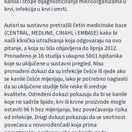
kanila i stope dijagnosticiranja mikroorganizama u
krvi, infekcija u krvi i smrti.
Autori su sustavno pretražili četiri medicinske baze
(CENTRAL, MEDLINE, CINAHL i EMBASE) kako bi
našli klinička istraživanja koja odgovaraju na ovo
pitanje, a koja su bila objavljena do lipnja 2012.
Pronađeno je 16 studija s ukupno 5001 ispitanika
koje su uključene u sustavni pregled. Nisu
pronađeni dokazi da su infekcije češće ili rjeđe ako
se kanile češće mijenjaju, iako je potrebno naglasiti
da su uključene studije bile niske ili srednje
kvalitete. Određeni dokazi pokazuju da bi se kanile
koje ne sadrže lipide, krv ili krvne proizvode mogle
ostaviti 96 h bez mijenjanja, bez povećavanja rizika
od infekcije. Drugi dokazi pokazuju da se smrtnost
povećava u novorođenčadi koja prima