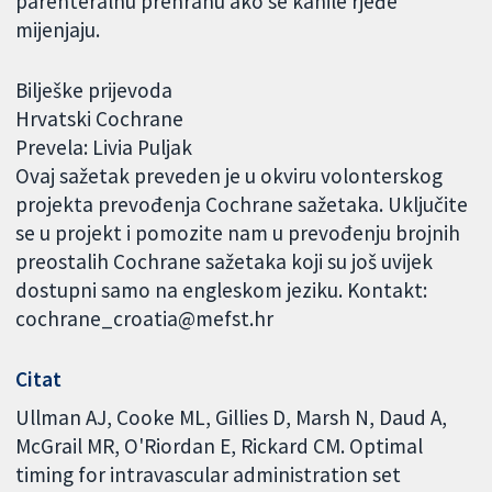
parenteralnu prehranu ako se kanile rjeđe
mijenjaju.
Bilješke prijevoda
Hrvatski Cochrane
Prevela: Livia Puljak
Ovaj sažetak preveden je u okviru volonterskog
projekta prevođenja Cochrane sažetaka. Uključite
se u projekt i pomozite nam u prevođenju brojnih
preostalih Cochrane sažetaka koji su još uvijek
dostupni samo na engleskom jeziku. Kontakt:
cochrane_croatia@mefst.hr
Citat
Ullman AJ, Cooke ML, Gillies D, Marsh N, Daud A,
McGrail MR, O'Riordan E, Rickard CM. Optimal
timing for intravascular administration set