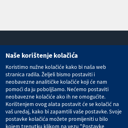
Naše korištenje kolačića
11-13 Cavendish
Kontaktirajte
Square
nas
Koristimo nužne kolačiće kako bi naša web
Pouzdani dokazi.
London
Novosti
stranica radila. Željeli bismo postaviti i
Utemeljeni
W1G 0AN
Ured za
dokazi.
Ujedinjeno
medije
neobavezne analitičke kolačiće koji će nam
Bolje zdravlje.
Kraljevstvo
O nama
pomoći da ju poboljšamo. Nećemo postaviti
Poslovi
neobavezne kolačiće ako ih ne omogućite.
Cochrane
Korištenjem ovog alata postavit će se kolačić na
Library
vaš uređaj, kako bi zapamtili vaše postavke. Svoje
postavke kolačića možete promijeniti u bilo
kojem trenutku klikom na vezu "Postavke
The Cochrane Collaboration is a charity (no. 1045921) and a