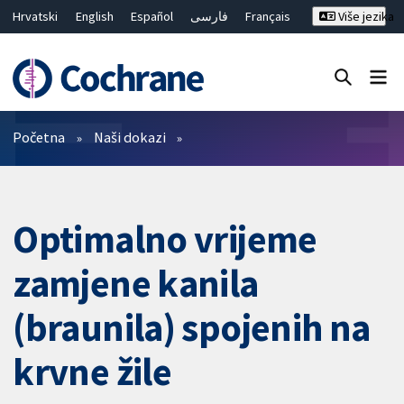
Hrvatski
English
Español
فارسی
Français
Više jezika
Русский
Deutsch
Bahasa Malaysia
ไทย
繁體中文
简体中文
Close search ✖
Prečistači
Početna
Naši dokazi
Optimalno vrijeme
zamjene kanila
(braunila) spojenih na
krvne žile