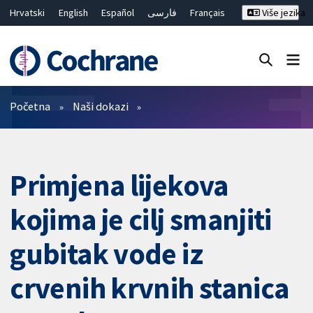
Hrvatski
English
Español
فارسی
Français
Više jezika
Русский
Deutsch
Bahasa Malaysia
ไทย
繁體中文
简体中文
Close search ✖
Prečistači
Početna
Naši dokazi
Primjena lijekova
kojima je cilj smanjiti
gubitak vode iz
crvenih krvnih stanica