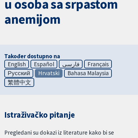
u osoba sa srpastom
anemijom
Također dostupno na
English
Español
فارسی
Français
Русский
Hrvatski
Bahasa Malaysia
繁體中文
Istraživačko pitanje
Pregledani su dokazi iz literature kako bi se