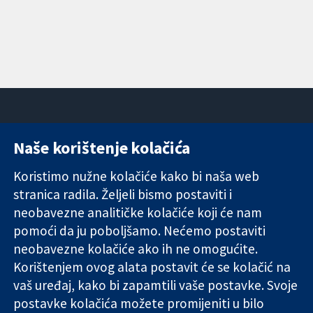
Naše korištenje kolačića
11-13 Cavendish
Kontaktirajte
Square
nas
Koristimo nužne kolačiće kako bi naša web
Pouzdani dokazi.
London
Novosti
stranica radila. Željeli bismo postaviti i
Utemeljeni
W1G 0AN
Ured za
dokazi.
neobavezne analitičke kolačiće koji će nam
Ujedinjeno
medije
Bolje zdravlje.
Kraljevstvo
O nama
pomoći da ju poboljšamo. Nećemo postaviti
Poslovi
neobavezne kolačiće ako ih ne omogućite.
Cochrane
Korištenjem ovog alata postavit će se kolačić na
Library
vaš uređaj, kako bi zapamtili vaše postavke. Svoje
postavke kolačića možete promijeniti u bilo