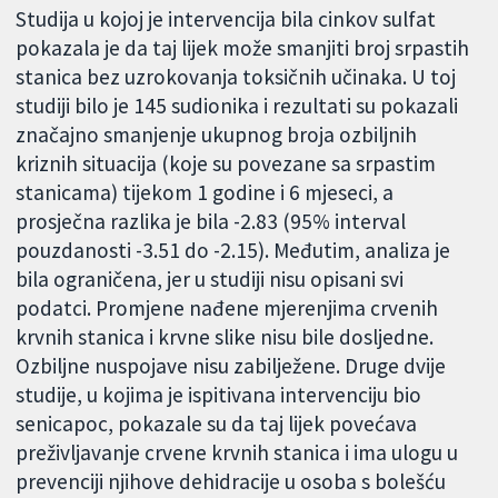
Studija u kojoj je intervencija bila cinkov sulfat
pokazala je da taj lijek može smanjiti broj srpastih
stanica bez uzrokovanja toksičnih učinaka. U toj
studiji bilo je 145 sudionika i rezultati su pokazali
značajno smanjenje ukupnog broja ozbiljnih
kriznih situacija (koje su povezane sa srpastim
stanicama) tijekom 1 godine i 6 mjeseci, a
prosječna razlika je bila -2.83 (95% interval
pouzdanosti -3.51 do -2.15). Međutim, analiza je
bila ograničena, jer u studiji nisu opisani svi
podatci. Promjene nađene mjerenjima crvenih
krvnih stanica i krvne slike nisu bile dosljedne.
Ozbiljne nuspojave nisu zabilježene. Druge dvije
studije, u kojima je ispitivana intervenciju bio
senicapoc, pokazale su da taj lijek povećava
preživljavanje crvene krvnih stanica i ima ulogu u
prevenciji njihove dehidracije u osoba s bolešću