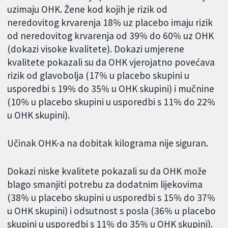
uzimaju OHK. Žene kod kojih je rizik od
neredovitog krvarenja 18% uz placebo imaju rizik
od neredovitog krvarenja od 39% do 60% uz OHK
(dokazi visoke kvalitete). Dokazi umjerene
kvalitete pokazali su da OHK vjerojatno povećava
rizik od glavobolja (17% u placebo skupini u
usporedbi s 19% do 35% u OHK skupini) i mučnine
(10% u placebo skupini u usporedbi s 11% do 22%
u OHK skupini).
Učinak OHK-a na dobitak kilograma nije siguran.
Dokazi niske kvalitete pokazali su da OHK može
blago smanjiti potrebu za dodatnim lijekovima
(38% u placebo skupini u usporedbi s 15% do 37%
u OHK skupini) i odsutnost s posla (36% u placebo
skupini u usporedbi s 11% do 35% u OHK skupini).