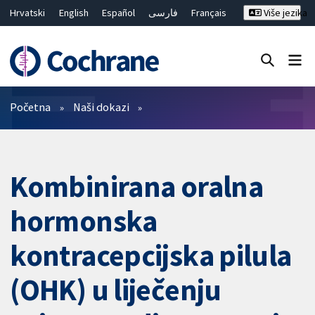
Hrvatski
English
Español
فارسی
Français
Više jezika
Русский
Deutsch
Bahasa Malaysia
ไทย
繁體中文
简体中文
Close search ✖
Prečistači
Početna
Naši dokazi
Kombinirana oralna
hormonska
kontracepcijska pilula
(OHK) u liječenju