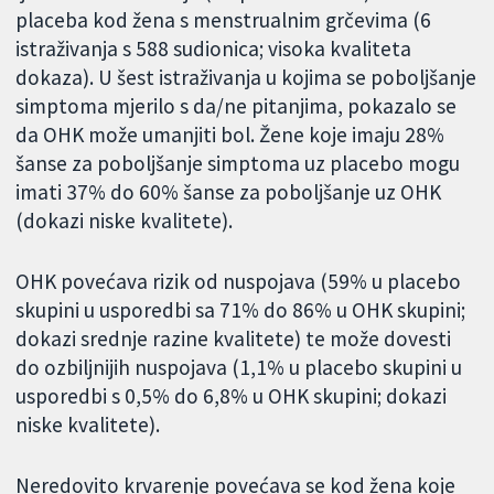
placeba kod žena s menstrualnim grčevima (6
istraživanja s 588 sudionica; visoka kvaliteta
dokaza). U šest istraživanja u kojima se poboljšanje
simptoma mjerilo s da/ne pitanjima, pokazalo se
da OHK može umanjiti bol. Žene koje imaju 28%
šanse za poboljšanje simptoma uz placebo mogu
imati 37% do 60% šanse za poboljšanje uz OHK
(dokazi niske kvalitete).
OHK povećava rizik od nuspojava (59% u placebo
skupini u usporedbi sa 71% do 86% u OHK skupini;
dokazi srednje razine kvalitete) te može dovesti
do ozbiljnijih nuspojava (1,1% u placebo skupini u
usporedbi s 0,5% do 6,8% u OHK skupini; dokazi
niske kvalitete).
Neredovito krvarenje povećava se kod žena koje