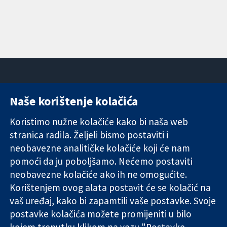
Naše korištenje kolačića
11-13 Cavendish
Kontaktirajte
Square
nas
Koristimo nužne kolačiće kako bi naša web
Pouzdani dokazi.
London
Novosti
stranica radila. Željeli bismo postaviti i
Utemeljeni
W1G 0AN
Ured za
dokazi.
neobavezne analitičke kolačiće koji će nam
Ujedinjeno
medije
Bolje zdravlje.
Kraljevstvo
O nama
pomoći da ju poboljšamo. Nećemo postaviti
Poslovi
neobavezne kolačiće ako ih ne omogućite.
Cochrane
Korištenjem ovog alata postavit će se kolačić na
Library
vaš uređaj, kako bi zapamtili vaše postavke. Svoje
postavke kolačića možete promijeniti u bilo
kojem trenutku klikom na vezu "Postavke