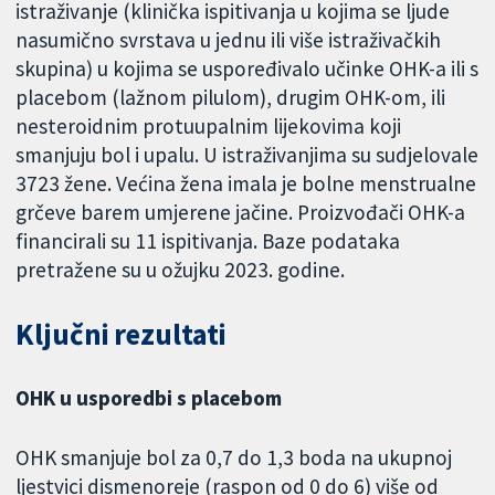
istraživanje (klinička ispitivanja u kojima se ljude
nasumično svrstava u jednu ili više istraživačkih
skupina) u kojima se uspoređivalo učinke OHK-a ili s
placebom (lažnom pilulom), drugim OHK-om, ili
nesteroidnim protuupalnim lijekovima koji
smanjuju bol i upalu. U istraživanjima su sudjelovale
3723 žene. Većina žena imala je bolne menstrualne
grčeve barem umjerene jačine. Proizvođači OHK-a
financirali su 11 ispitivanja. Baze podataka
pretražene su u ožujku 2023. godine.
Ključni rezultati
OHK u usporedbi s placebom
OHK smanjuje bol za 0,7 do 1,3 boda na ukupnoj
ljestvici dismenoreje (raspon od 0 do 6) više od