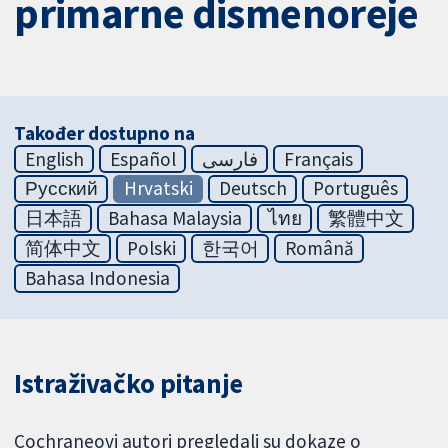
primarne dismenoreje
Također dostupno na
English
Español
فارسی
Français
Русский
Hrvatski
Deutsch
Português
日本語
Bahasa Malaysia
ไทย
繁體中文
简体中文
Polski
한국어
Română
Bahasa Indonesia
Istraživačko pitanje
Cochraneovi autori pregledali su dokaze o