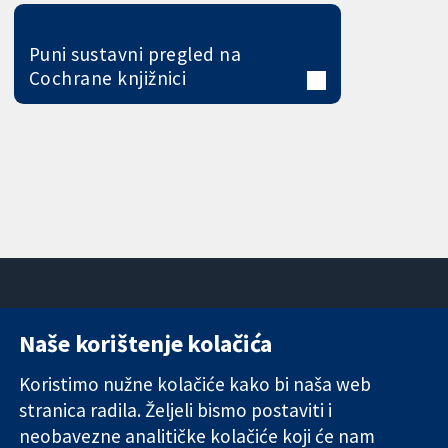
Puni sustavni pregled na
Cochrane knjižnici
Naše korištenje kolačića
11-13 Cavendish
Kontaktirajte
Square
nas
Koristimo nužne kolačiće kako bi naša web
Pouzdani dokazi.
London
Novosti
stranica radila. Željeli bismo postaviti i
Utemeljeni
W1G 0AN
Ured za
dokazi.
neobavezne analitičke kolačiće koji će nam
Ujedinjeno
medije