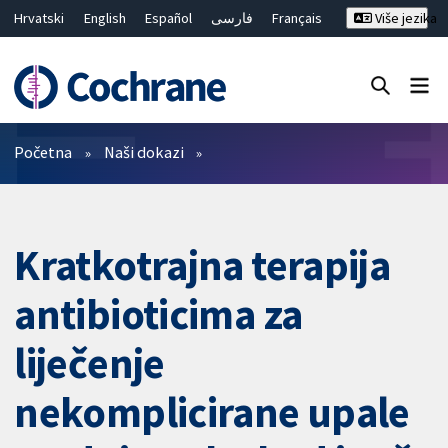
Hrvatski
English
Español
فارسی
Français
Više jezika
Русский
Deutsch
Bahasa Malaysia
ไทย
繁體中文
简体中文
Close search ✖
Prečistači
Početna
Naši dokazi
Kratkotrajna terapija
antibioticima za
liječenje
nekomplicirane upale