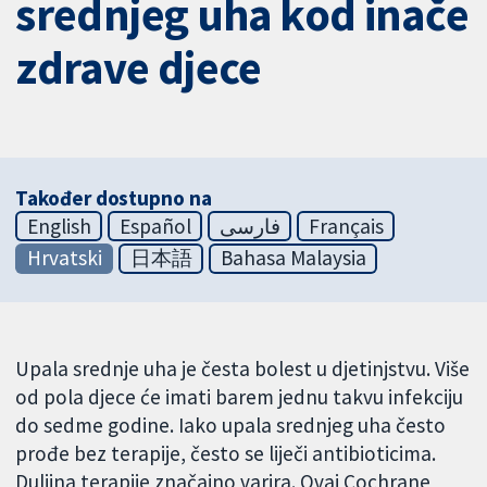
srednjeg uha kod inače
zdrave djece
Također dostupno na
English
Español
فارسی
Français
Hrvatski
日本語
Bahasa Malaysia
Upala srednje uha je česta bolest u djetinjstvu. Više
od pola djece će imati barem jednu takvu infekciju
do sedme godine. Iako upala srednjeg uha često
prođe bez terapije, često se liječi antibioticima.
Duljina terapije značajno varira. Ovaj Cochrane