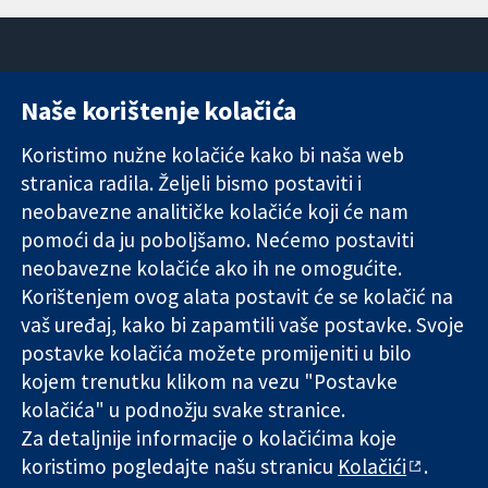
Naše korištenje kolačića
11-13 Cavendish
Kontaktirajte
Square
nas
Koristimo nužne kolačiće kako bi naša web
Pouzdani dokazi.
London
Novosti
stranica radila. Željeli bismo postaviti i
Utemeljeni
W1G 0AN
Ured za
dokazi.
neobavezne analitičke kolačiće koji će nam
Ujedinjeno
medije
Bolje zdravlje.
Kraljevstvo
O nama
pomoći da ju poboljšamo. Nećemo postaviti
Poslovi
neobavezne kolačiće ako ih ne omogućite.
Cochrane
Korištenjem ovog alata postavit će se kolačić na
Library
vaš uređaj, kako bi zapamtili vaše postavke. Svoje
postavke kolačića možete promijeniti u bilo
kojem trenutku klikom na vezu "Postavke
The Cochrane Collaboration is a charity (no. 1045921) and a
kolačića" u podnožju svake stranice.
company limited by guarantee (no. 03044323) registered in
Za detaljnije informacije o kolačićima koje
England & Wales. VAT registration number GB 718 2127 49.
koristimo pogledajte našu stranicu
Kolačići
.
Copyright © 2026 The Cochrane Collaboration