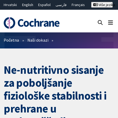
Hrvatski
English
Español
فارسی
Français
Više jezika
Русский
Deutsch
Bahasa Malaysia
ไทย
繁體中文
简体中文
Close search ✖
Prečistači
Početna
Naši dokazi
Ne-nutritivno sisanje
za poboljšanje
fiziološke stabilnosti i
prehrane u