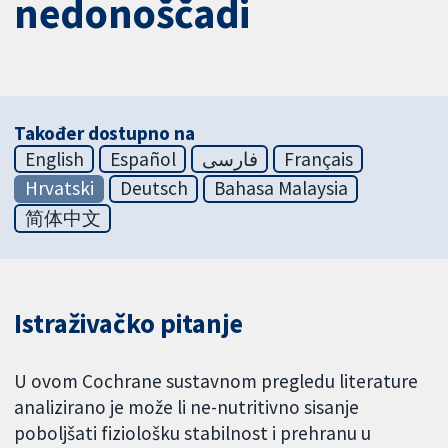
nedonoščadi
Također dostupno na
English
Español
فارسی
Français
Hrvatski
Deutsch
Bahasa Malaysia
简体中文
Istraživačko pitanje
U ovom Cochrane sustavnom pregledu literature
analizirano je može li ne-nutritivno sisanje
poboljšati fiziološku stabilnost i prehranu u