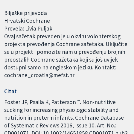
Bilješke prijevoda
Hrvatski Cochrane
Prevela: Livia Puljak
Ovaj sažetak preveden je u okviru volonterskog
projekta prevođenja Cochrane sažetaka. Uključite
se u projekt i pomozite nam u prevođenju brojnih
preostalih Cochrane sažetaka koji su još uvijek
dostupni samo na engleskom jeziku. Kontakt:
cochrane_croatia@mefst.hr
Citat
Foster JP, Psaila K, Patterson T. Non-nutritive
sucking for increasing physiologic stability and
nutrition in preterm infants. Cochrane Database
of Systematic Reviews 2016, Issue 10. Art. No.:
CD001071. DOI: 10.1002/14651858.CD001071.pub3.