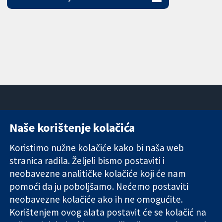
Naše korištenje kolačića
11-13 Cavendish
Kontaktirajte
Square
nas
Koristimo nužne kolačiće kako bi naša web
Pouzdani dokazi.
London
Novosti
stranica radila. Željeli bismo postaviti i
Utemeljeni
W1G 0AN
Ured za
dokazi.
Ujedinjeno
medije
neobavezne analitičke kolačiće koji će nam
Bolje zdravlje.
Kraljevstvo
O nama
pomoći da ju poboljšamo. Nećemo postaviti
Poslovi
neobavezne kolačiće ako ih ne omogućite.
Cochrane
Korištenjem ovog alata postavit će se kolačić na
Library