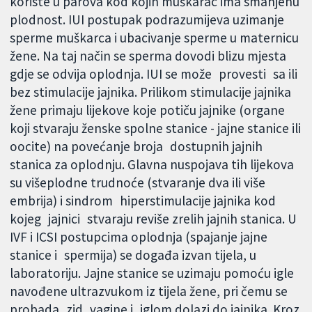
koriste u parova kod kojih muškarac ima smanjenu
plodnost. IUI postupak podrazumijeva uzimanje
sperme muškarca i ubacivanje sperme u maternicu
žene. Na taj način se sperma dovodi blizu mjesta
gdje se odvija oplodnja. IUI se može provesti sa ili
bez stimulacije jajnika. Prilikom stimulacije jajnika
žene primaju lijekove koje potiču jajnike (organe
koji stvaraju ženske spolne stanice - jajne stanice ili
oocite) na povećanje broja dostupnih jajnih
stanica za oplodnju. Glavna nuspojava tih lijekova
su višeplodne trudnoće (stvaranje dva ili više
embrija) i sindrom hiperstimulacije jajnika kod
kojeg jajnici stvaraju reviše zrelih jajnih stanica. U
IVF i ICSI postupcima oplodnja (spajanje jajne
stanice i spermija) se događa izvan tijela, u
laboratoriju. Jajne stanice se uzimaju pomoću igle
navođene ultrazvukom iz tijela žene, pri čemu se
probada zid vagine i iglom dolazi do jajnika. Kroz