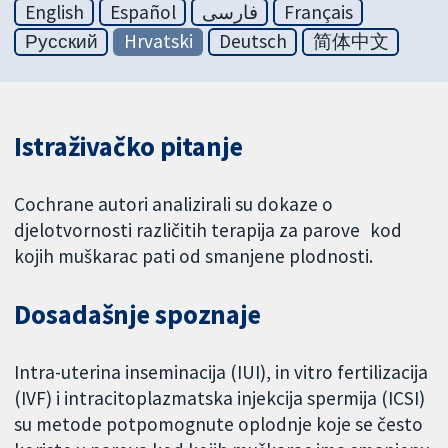
English
Español
فارسی
Français
Русский
Hrvatski
Deutsch
简体中文
Istraživačko pitanje
Cochrane autori analizirali su dokaze o
djelotvornosti različitih terapija za parove kod
kojih muškarac pati od smanjene plodnosti.
Dosadašnje spoznaje
Intra-uterina inseminacija (IUI), in vitro fertilizacija
(IVF) i intracitoplazmatska injekcija spermija (ICSI)
su metode potpomognute oplodnje koje se često