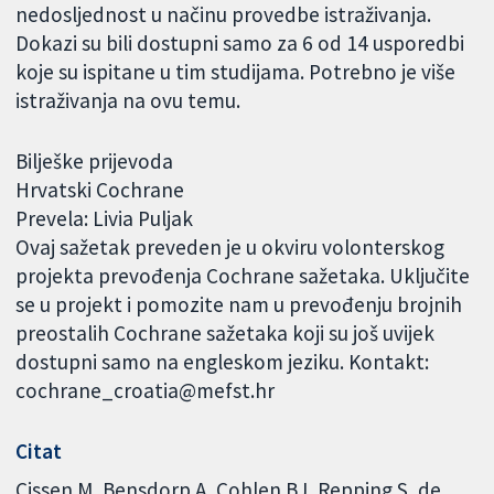
nedosljednost u načinu provedbe istraživanja.
Dokazi su bili dostupni samo za 6 od 14 usporedbi
koje su ispitane u tim studijama. Potrebno je više
istraživanja na ovu temu.
Bilješke prijevoda
Hrvatski Cochrane
Prevela: Livia Puljak
Ovaj sažetak preveden je u okviru volonterskog
projekta prevođenja Cochrane sažetaka. Uključite
se u projekt i pomozite nam u prevođenju brojnih
preostalih Cochrane sažetaka koji su još uvijek
dostupni samo na engleskom jeziku. Kontakt:
cochrane_croatia@mefst.hr
Citat
Cissen M, Bensdorp A, Cohlen BJ, Repping S, de