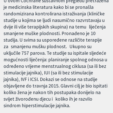
U ovom Cochrane sustavnom pregledu pretražena
je medicinska literatura kako bi se pronašla
randomizirana kontrolirana istraživanja (kliničke
studije u kojima se ljudi nasumično razvrstavaju u
dvije ili više terapijskih skupina) na temu liječenja
smanjene muške plodnosti. Pronađeno je 10
studija. U svima su uspoređene različite terapije
za smanjenu mušku plodnost. Ukupno su
uključile 757 parova. Te studije su ispitale sljedeće
mogućnosti liječenja: planiranje spolnog odnosa u
određeno vrijeme menstrualnog ciklusa (sa ili bez
stimulacije jajnika), IUI (sa ili bez stimulacije
jajnika), IVF i ICSI. Dokazi se odnose na studije
objavljene do travnja 2015. Glavni cilj je bio ispitati
koliko žena je nakon tih postupaka donijelo na
svijet živorođenu djecu i koliko ih je razvilo
sindrom hiperstimulacije jajnika.