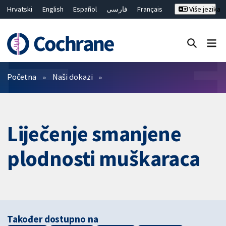
Hrvatski
English
Español
فارسی
Français
Više jezika
Русский
Deutsch
Bahasa Malaysia
ไทย
繁體中文
简体中文
Close search ✖
Prečistači
Početna
Naši dokazi
Liječenje smanjene
plodnosti muškaraca
Također dostupno na