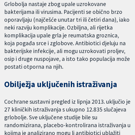
Grlobolja nastaje zbog upale uzrokovane
bakterijama ili virusima. Pacijenti se obično brzo
oporavljaju (najčešće unutar tri ili četiri dana), iako
neki razviju komplikacije. Ozbiljna, ali rijetka
komplikacija upale grla je reumatska groznica,
koja pogađa srce i zglobove. Antibiotici djeluju na
bakterijske infekcije, ali mogu uzrokovati proljev,
osip i druge nuspojave, a isto tako populacija može
postati otporna na njih.
Obilježja uključenih istraživanja
Cochrane sustavni pregled iz lipnja 2013. uključio je
27 kliničkih istraživanja s ukupno 12.835 slučajeva
grlobolje. Sve uključene studije bile su
randomizirana, placebo-kontrolirana istraživanja u
kojima je analizirano mogu li antibiotici ublažiti