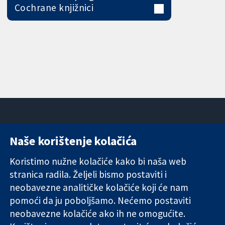
Cochrane knjižnici
Naše korištenje kolačića
11-13 Cavendish
Kontaktirajte
Square
nas
Koristimo nužne kolačiće kako bi naša web
Pouzdani dokazi.
London
Novosti
stranica radila. Željeli bismo postaviti i
Utemeljeni
W1G 0AN
Ured za
dokazi.
neobavezne analitičke kolačiće koji će nam
Ujedinjeno
medije
Bolje zdravlje.
Kraljevstvo
O nama
pomoći da ju poboljšamo. Nećemo postaviti
Poslovi
neobavezne kolačiće ako ih ne omogućite.
Cochrane