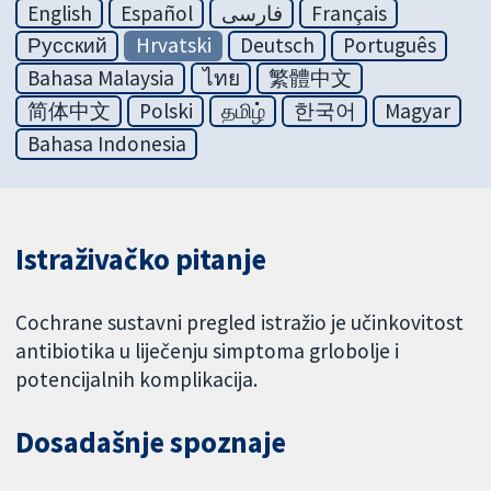
English
Español
فارسی
Français
Русский
Hrvatski
Deutsch
Português
Bahasa Malaysia
ไทย
繁體中文
简体中文
Polski
தமிழ்
한국어
Magyar
Bahasa Indonesia
Istraživačko pitanje
Cochrane sustavni pregled istražio je učinkovitost
antibiotika u liječenju simptoma grlobolje i
potencijalnih komplikacija.
Dosadašnje spoznaje