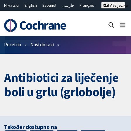
Hrvatski
English
Español
فارسی
Français
Više jezika
Русский
Deutsch
Bahasa Malaysia
ไทย
繁體中文
简体中文
Close search ✖
Prečistači
Početna
Naši dokazi
Antibiotici za liječenje
boli u grlu (grlobolje)
Također dostupno na