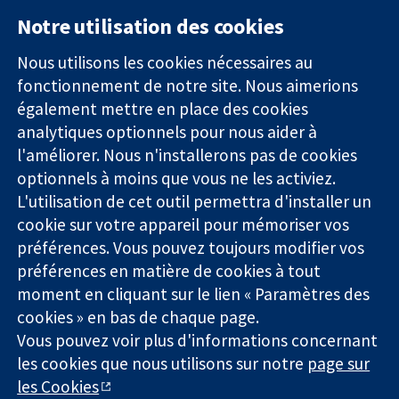
Notre utilisation des cookies
11-13 Cavendish
Contactez-
Square
nous
Nous utilisons les cookies nécessaires au
Des données
Londres
Actualités
fonctionnement de notre site. Nous aimerions
probantes.
W1G0AN
Service de
également mettre en place des cookies
Des décisions
Royaume-Uni
presse
analytiques optionnels pour nous aider à
éclairées.
Qui sommes-
l'améliorer. Nous n'installerons pas de cookies
Une meilleure
nous
santé.
Offres
optionnels à moins que vous ne les activiez.
d'emploi
L'utilisation de cet outil permettra d'installer un
Cochrane
cookie sur votre appareil pour mémoriser vos
Library
préférences. Vous pouvez toujours modifier vos
préférences en matière de cookies à tout
moment en cliquant sur le lien « Paramètres des
La Collaboration Cochrane est une association caritative (n°
cookies » en bas de chaque page.
1045921) et une société à responsabilité limitée par garantie (n°
Vous pouvez voir plus d'informations concernant
03044323) enregistrée en Angleterre et au Pays de Galles. Numéro
de TVA : GB 718 2127 49.
les cookies que nous utilisons sur notre
page sur
les Cookies