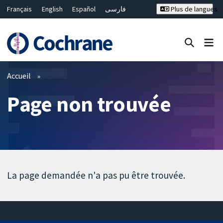
Français
English
Español
فارسی
Plus de langues
Русский
Hrvatski
Deutsch
Bahasa Malaysia
ไทย
繁體中文
简体中文
Fermer la recherche ✖
Filtres
Accueil
Page non trouvée
La page demandée n'a pas pu être trouvée.