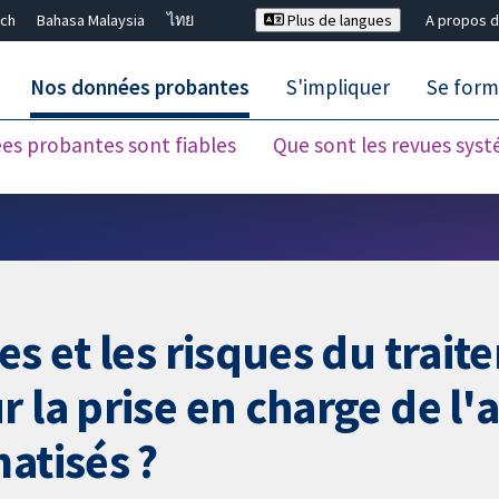
ch
Bahasa Malaysia
ไทย
Plus de langues
A propos d
Nos données probantes
S'impliquer
Se form
es probantes sont fiables
Que sont les revues sys
Fermer la recherche ✖
es et les risques du trait
r la prise en charge de 
atisés ?