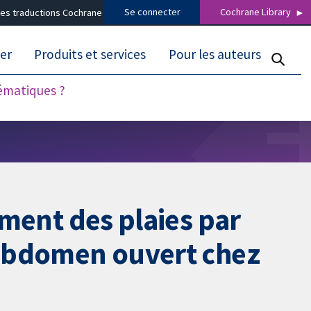
Se connecter
Cochrane Library
es traductions Cochrane
er
Produits et services
Pour les auteurs
tématiques ?
ement des plaies par
l'abdomen ouvert chez