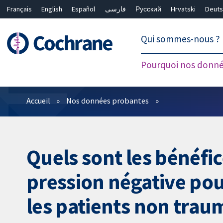
Français
English
Español
فارسی
Русский
Hrvatski
Deuts
繁體中文
简体中文
Qui sommes-nous ?
Pourquoi nos donné
Filtres
Accueil
Nos données probantes
Quels sont les bénéfic
pression négative pou
les patients non traum