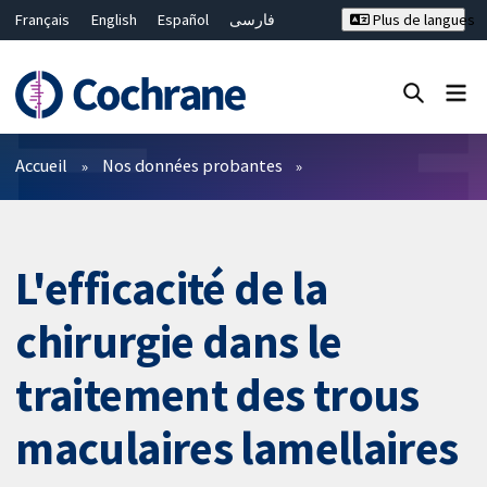
Français
English
Español
فارسی
Plus de langues
Русский
Hrvatski
Deutsch
Bahasa Malaysia
ไทย
繁體中文
简体中文
Fermer la recherche ✖
Filtres
Accueil
Nos données probantes
L'efficacité de la
chirurgie dans le
traitement des trous
maculaires lamellaires