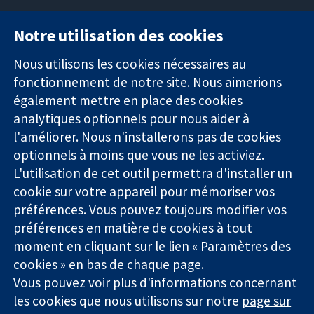
Notre utilisation des cookies
11-13 Cavendish
Contactez-
Square
nous
Nous utilisons les cookies nécessaires au
Des données
Londres
Actualités
fonctionnement de notre site. Nous aimerions
probantes.
W1G0AN
Service de
également mettre en place des cookies
Des décisions
Royaume-Uni
presse
analytiques optionnels pour nous aider à
éclairées.
Qui sommes-
l'améliorer. Nous n'installerons pas de cookies
Une meilleure
nous
santé.
optionnels à moins que vous ne les activiez.
Offres
d'emploi
L'utilisation de cet outil permettra d'installer un
Cochrane
cookie sur votre appareil pour mémoriser vos
Library
préférences. Vous pouvez toujours modifier vos
préférences en matière de cookies à tout
moment en cliquant sur le lien « Paramètres des
La Collaboration Cochrane est une association caritative (n°
cookies » en bas de chaque page.
1045921) et une société à responsabilité limitée par garantie (n°
Vous pouvez voir plus d'informations concernant
03044323) enregistrée en Angleterre et au Pays de Galles. Numéro
les cookies que nous utilisons sur notre
page sur
de TVA : GB 718 2127 49.