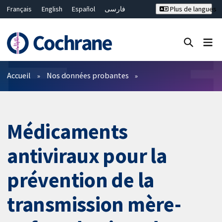
Français
English
Español
فارسی
Plus de langues
Русский
Hrvatski
Deutsch
Bahasa Malaysia
ไทย
繁體中文
简体中文
Fermer la recherche ✖
Filtres
Accueil
Nos données probantes
Médicaments
antiviraux pour la
prévention de la
transmission mère-