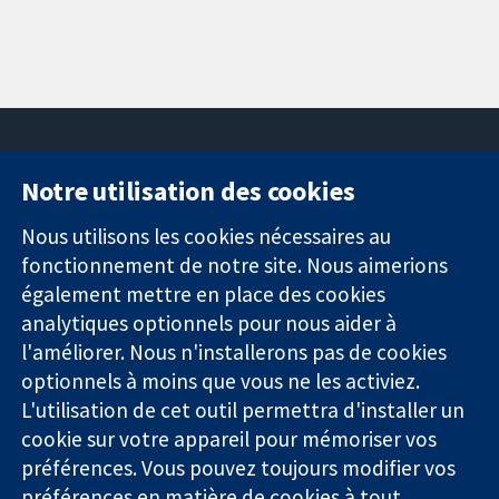
Notre utilisation des cookies
11-13 Cavendish
Contactez-
Square
nous
Nous utilisons les cookies nécessaires au
Des données
Londres
Actualités
fonctionnement de notre site. Nous aimerions
probantes.
W1G0AN
Service de
également mettre en place des cookies
Des décisions
Royaume-Uni
presse
analytiques optionnels pour nous aider à
éclairées.
Qui sommes-
l'améliorer. Nous n'installerons pas de cookies
Une meilleure
nous
santé.
Offres
optionnels à moins que vous ne les activiez.
d'emploi
L'utilisation de cet outil permettra d'installer un
Cochrane
cookie sur votre appareil pour mémoriser vos
Library
préférences. Vous pouvez toujours modifier vos
préférences en matière de cookies à tout