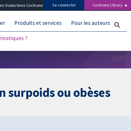
Se connecter
Cochrane Library
es traductions Cochrane
er
Produits et services
Pour les auteurs
tématiques ?
n surpoids ou obèses