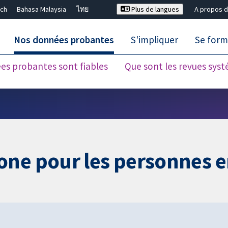
ch
Bahasa Malaysia
ไทย
Plus de langues
A propos d
Nos données probantes
S'impliquer
Se form
es probantes sont fiables
Que sont les revues sys
Fermer la recherche ✖
one pour les personnes e