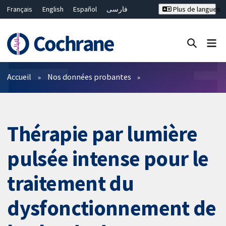
Français
English
Español
فارسی
Plus de langues
Русский
Hrvatski
Deutsch
Bahasa Malaysia
ไทย
繁體中文
简体中文
Fermer la recherche ✖
Filtres
Accueil
Nos données probantes
Thérapie par lumière
pulsée intense pour le
traitement du
dysfonctionnement de