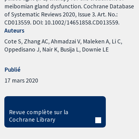
meibomian gland dysfunction. Cochrane Database
of Systematic Reviews 2020, Issue 3. Art. No.:
CD013559. DOI: 10.1002/14651858.CD013559.
Auteurs
Cote S
Zhang AC
Ahmadzai V
Maleken A
Li C
Oppedisano J
Nair K
Busija L
Downie LE
Publié
17 mars 2020
Revue complète sur la
Cochrane Library