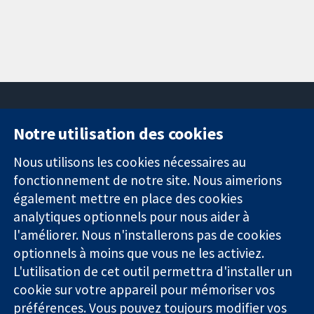
Notre utilisation des cookies
11-13 Cavendish
Contactez-
Square
nous
Nous utilisons les cookies nécessaires au
Des données
Londres
Actualités
fonctionnement de notre site. Nous aimerions
probantes.
W1G0AN
Service de
également mettre en place des cookies
Des décisions
Royaume-Uni
presse
analytiques optionnels pour nous aider à
éclairées.
Qui sommes-
l'améliorer. Nous n'installerons pas de cookies
Une meilleure
nous
santé.
optionnels à moins que vous ne les activiez.
Offres
d'emploi
L'utilisation de cet outil permettra d'installer un
Cochrane
cookie sur votre appareil pour mémoriser vos
Library
préférences. Vous pouvez toujours modifier vos